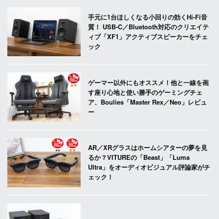
手元に1台ほしくなる小回りの効くHi-Fi音
質！ USB-C／Bluetooth対応のクリエイテ
ィブ「XF1」アクティブスピーカーをチェ
ック
ゲーマー以外にもオススメ！他と一線を画
す座り心地と使い勝手のゲーミングチェ
ア、Boulies「Master Rex／Neo」レビュ
ー
AR／XRグラスはホームシアターの夢を見
るか？VITUREの「Beast」「Luma
Ultra」をオーディオビジュアル評論家がチ
ェック！