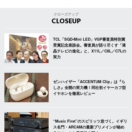
クローズアップ
CLOSEUP
TCL「SQD-Mini LED」VGP審査員特別賞
受賞記念座談会。審査員が語り尽くす「液
晶テレビの進化」と、X11L／C8L／C7Lの
実力
ゼンハイザー「ACCENTUM Clip」は『ら
しさ』全開の実力機！同社初イヤーカフ型
イヤホンを徹底レビュー
“Music First”のスピリッツ息づく。イギリ
ス名門・ARCAMの最新プリメインが秘め