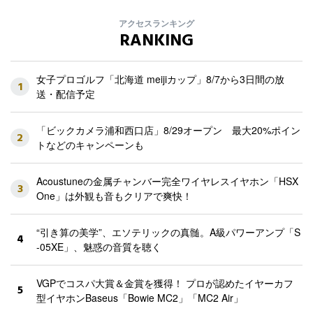
アクセスランキング
RANKING
女子プロゴルフ「北海道 meijiカップ」8/7から3日間の放
1
送・配信予定
「ビックカメラ浦和西口店」8/29オープン 最大20%ポイン
2
トなどのキャンペーンも
Acoustuneの金属チャンバー完全ワイヤレスイヤホン「HSX
3
One」は外観も音もクリアで爽快！
“引き算の美学”、エソテリックの真髄。A級パワーアンプ「S
4
-05XE」、魅惑の音質を聴く
VGPでコスパ大賞＆金賞を獲得！ プロが認めたイヤーカフ
5
型イヤホンBaseus「Bowie MC2」「MC2 Air」