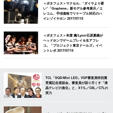
＜ポタフェス＞マクセル、“ダイヤより硬
い”「Graphene」新モデル参考展示／エ
レコム、手頃価格でリケーブル対応のハ
イレゾイヤホン
2017/07/15
＜ポタフェス＞本渡 楓/Lynn/石原夏織が
ヘッドホンでゲームプレイ＆生アフレ
コ。「プロジェクト東京ドールズ」イベ
ントレポ
2017/07/15
TCL「SQD-Mini LED」VGP審査員特別賞
受賞記念座談会。審査員が語り尽くす「液
晶テレビの進化」と、X11L／C8L／C7Lの
実力