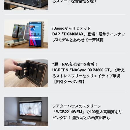
るスマートな音楽性を聴く
iBassoからリミテッド
DAP「DX340MAX」登場！通常ラインナッ
プ3モデルとあわせて一斉試聴
“脱・NAS初心者”を実感！
UGREEN「NASync DXP4800 GT」で叶え
るストレスフリーなクリエイティブ環境
【割引クーポン有】
シアターハウスのスクリーン
「WCB2214WEM」で100型＆高画質をリ
ビングに！ 壁投写との画質比較も