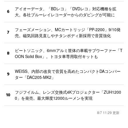
アイオーデータ、「BDレコ」「DVDレコ」対応機種を拡
6
大。各社ブルーレイレコーダーからのダビングが可能に
フェーズメーション、MCカートリッジ「PP-2200」9/10発
7
売。磁気回路見直しやチタンボディ新採用で音質強化
ビートソニック、6mmアルミ筐体の車載サブウーファー「T
8
OON Solid Box」。トヨタ車専用取付キットも
WEISS、内部の改良で音質を高めたコンパクトDAコンバー
9
ター「DAC205-MK2」
フジフイルム、レンズ交換式4Kプロジェクター「ZUH1200
10
0」を発売。最大輝度12000ルーメンを実現
8/7 11:29 更新