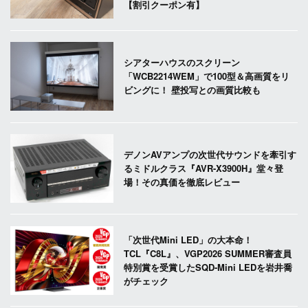
【割引クーポン有】
シアターハウスのスクリーン
「WCB2214WEM」で100型＆高画質をリ
ビングに！ 壁投写との画質比較も
デノンAVアンプの次世代サウンドを牽引す
るミドルクラス『AVR-X3900H』堂々登
場！その真価を徹底レビュー
「次世代Mini LED」の大本命！
TCL『C8L』、VGP2026 SUMMER審査員
特別賞を受賞したSQD-Mini LEDを岩井喬
がチェック