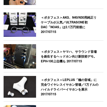
＜ポタフェス＞AKG、N40/N30用純正リ
ケーブルが人気／ULTRASONE初
DAC「NOAS」は2.1万円前後に
2017/07/15
＜ポタフェス＞ヤマハ、サラウンド音場
を創生するヘッドホン向け新技術デモ。
EPH-100上位機も
2017/07/15
＜ポタフェス＞LEPLUS「極の音域」に
完全ワイヤレスイヤホン登場／1万ドルの
ハイルドライバーイヤホンを展示
2017/07/15