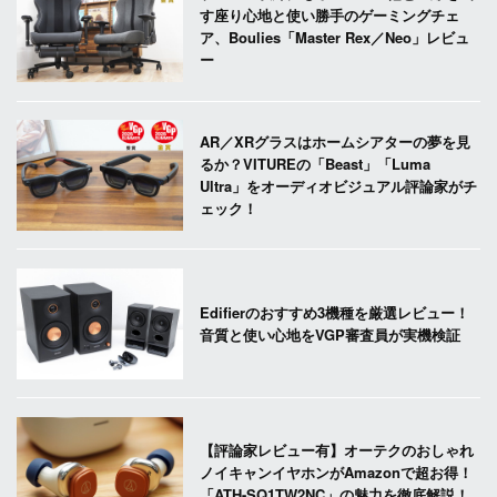
す座り心地と使い勝手のゲーミングチェ
ア、Boulies「Master Rex／Neo」レビュ
ー
AR／XRグラスはホームシアターの夢を見
るか？VITUREの「Beast」「Luma
Ultra」をオーディオビジュアル評論家がチ
ェック！
Edifierのおすすめ3機種を厳選レビュー！
音質と使い心地をVGP審査員が実機検証
【評論家レビュー有】オーテクのおしゃれ
ノイキャンイヤホンがAmazonで超お得！
「ATH-SQ1TW2NC」の魅力を徹底解説！