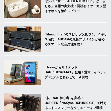
ゼンハイザー「ACCENTUM Clip」は『ら
しさ』全開の実力機！同社初イヤーカフ型
イヤホンを徹底レビュー
“Music First”のスピリッツ息づく。イギリ
ス名門・ARCAMの最新プリメインが秘め
るスマートな音楽性を聴く
iBassoからリミテッド
DAP「DX340MAX」登場！通常ラインナッ
プ3モデルとあわせて一斉試聴
“脱・NAS初心者”を実感！
UGREEN「NASync DXP4800 GT」で叶え
るストレスフリーなクリエイティブ環境