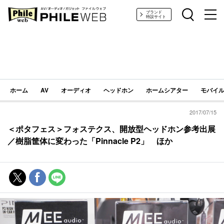
PHILE WEB｜AV/オーディオ/ガジェット
ブランド
特設サイト
ホーム
AV
オーディオ
ヘッドホン
ホームシアター
モバイル
2017/07/15
＜ポタフェス＞フォステクス、開放型ヘッドホン参考出展
／樹脂筐体に変わった「Pinnacle P2」 ほか