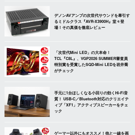
デノンAVアンプの次世代サウンドを牽引す
るミドルクラス『AVR-X3900H』堂々登
場！その真価を徹底レビュー
「次世代Mini LED」の大本命！
TCL『C8L』、VGP2026 SUMMER審査員
特別賞を受賞したSQD-Mini LEDを岩井喬
がチェック
手元に1台ほしくなる小回りの効くHi-Fi音
質！ USB-C／Bluetooth対応のクリエイテ
ィブ「XF1」アクティブスピーカーをチェ
ック
ゲーマー以外にもオススメ！他と一線を画