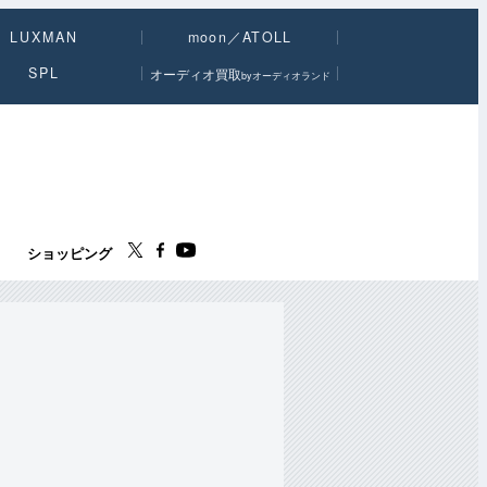
LUXMAN
moon／ATOLL
SPL
オーディオ買取
byオーディオランド
ス
ショッピング