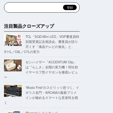
注目製品クローズアップ
TCL「SQD-Mini LED」VGP審査員特
別賞受賞記念座談会。審査員が語り
尽くす「液晶テレビの進化」と、
X11L／C8L／C7Lの実力
ゼンハイザー「ACCENTUM Clip」
は『らしさ』全開の実力機！同社初
イヤーカフ型イヤホンを徹底レビュ
ー
“Music First”のスピリッツ息づく。イ
ギリス名門・ARCAMの最新プリメ
インが秘めるスマートな音楽性を聴
く
iBassoからリミテッド