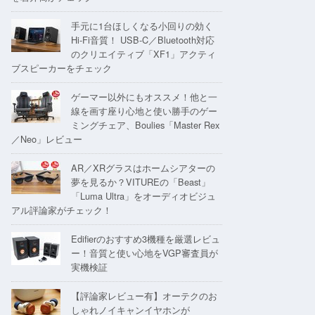
手元に1台ほしくなる小回りの効く
Hi-Fi音質！ USB-C／Bluetooth対応
のクリエイティブ「XF1」アクティ
ブスピーカーをチェック
ゲーマー以外にもオススメ！他と一
線を画す座り心地と使い勝手のゲー
ミングチェア、Boulies「Master Rex
／Neo」レビュー
AR／XRグラスはホームシアターの
夢を見るか？VITUREの「Beast」
「Luma Ultra」をオーディオビジュ
アル評論家がチェック！
Edifierのおすすめ3機種を厳選レビュ
ー！音質と使い心地をVGP審査員が
実機検証
【評論家レビュー有】オーテクのお
しゃれノイキャンイヤホンが