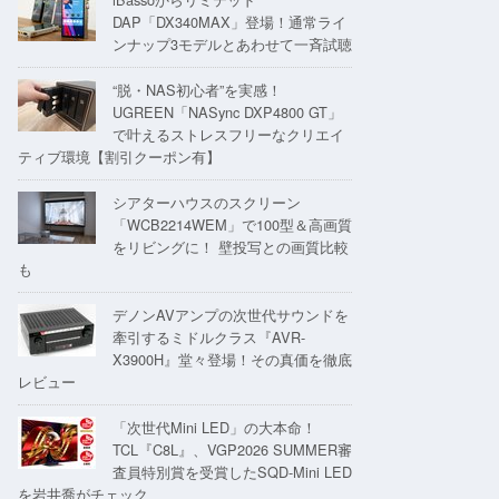
DAP「DX340MAX」登場！通常ライ
ンナップ3モデルとあわせて一斉試聴
“脱・NAS初心者”を実感！
UGREEN「NASync DXP4800 GT」
で叶えるストレスフリーなクリエイ
ティブ環境【割引クーポン有】
シアターハウスのスクリーン
「WCB2214WEM」で100型＆高画質
をリビングに！ 壁投写との画質比較
も
デノンAVアンプの次世代サウンドを
牽引するミドルクラス『AVR-
X3900H』堂々登場！その真価を徹底
レビュー
「次世代Mini LED」の大本命！
TCL『C8L』、VGP2026 SUMMER審
査員特別賞を受賞したSQD-Mini LED
を岩井喬がチェック