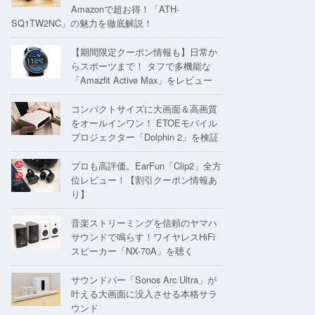
Amazonで超お得！「ATH-
SQ1TW2NC」の魅力を徹底解説！
【期間限定クーポン情報も】日常か
らスポーツまで！ タフで多機能な
「Amazfit Active Max」をレビュー
コンパクトサイズに大画面＆高画質
をオールインワン！ ETOEモバイル
プロジェクター「Dolphin 2」を検証
プロも高評価。EarFun「Clip2」全方
位レビュー！【割引クーポン情報あ
り】
音楽ストリーミングを信頼のヤマハ
サウンドで鳴らす！ワイヤレスHiFi
スピーカー「NX-70A」を聴く
サウンドバー「Sonos Arc Ultra」が
叶える大画面に没入させる本格サラ
ウンド