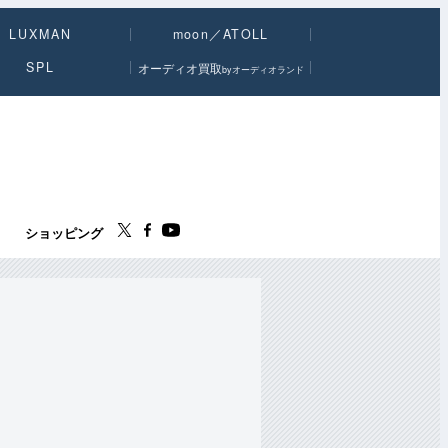
LUXMAN
moon／ATOLL
SPL
オーディオ買取
byオーディオランド
ス
ショッピング