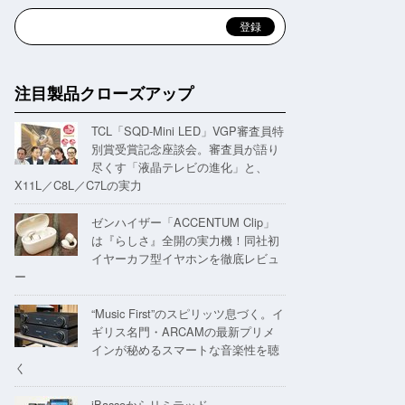
注目製品クローズアップ
TCL「SQD-Mini LED」VGP審査員特
別賞受賞記念座談会。審査員が語り
尽くす「液晶テレビの進化」と、
X11L／C8L／C7Lの実力
ゼンハイザー「ACCENTUM Clip」
は『らしさ』全開の実力機！同社初
イヤーカフ型イヤホンを徹底レビュ
ー
“Music First”のスピリッツ息づく。イ
ギリス名門・ARCAMの最新プリメ
インが秘めるスマートな音楽性を聴
く
iBassoからリミテッド