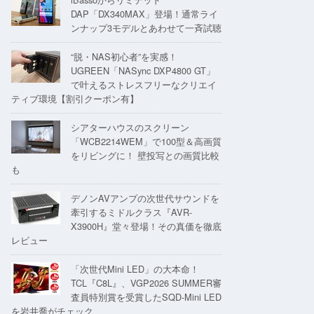
DAP「DX340MAX」登場！通常ライ
ンナップ3モデルとあわせて一斉試聴
“脱・NAS初心者”を実感！
UGREEN「NASync DXP4800 GT」
で叶えるストレスフリーなクリエイ
ティブ環境【割引クーポン有】
シアターハウスのスクリーン
「WCB2214WEM」で100型＆高画質
をリビングに！ 壁投写との画質比較
も
デノンAVアンプの次世代サウンドを
牽引するミドルクラス『AVR-
X3900H』堂々登場！その真価を徹底
レビュー
「次世代Mini LED」の大本命！
TCL『C8L』、VGP2026 SUMMER審
査員特別賞を受賞したSQD-Mini LED
を岩井喬がチェック