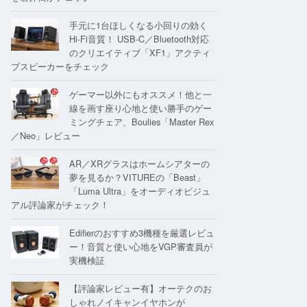
手元に1台ほしくなる小回りの効く
Hi-Fi音質！ USB-C／Bluetooth対応
のクリエイティブ「XF1」アクティ
ブスピーカーをチェック
ゲーマー以外にもオススメ！他と一
線を画す座り心地と使い勝手のゲー
ミングチェア、Boulies「Master Rex
／Neo」レビュー
AR／XRグラスはホームシアターの
夢を見るか？VITUREの「Beast」
「Luma Ultra」をオーディオビジュ
アル評論家がチェック！
Edifierのおすすめ3機種を厳選レビュ
ー！音質と使い心地をVGP審査員が
実機検証
【評論家レビュー有】オーテクのお
しゃれノイキャンイヤホンが