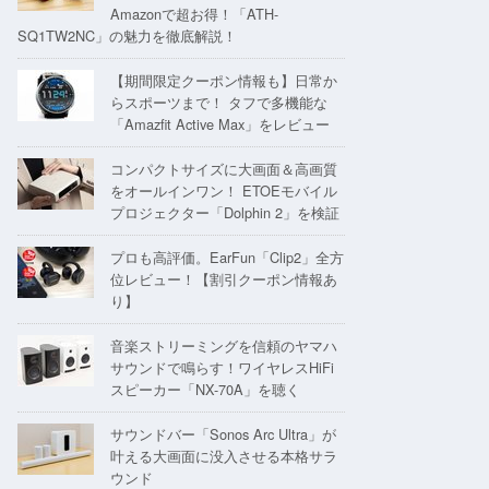
Amazonで超お得！「ATH-
SQ1TW2NC」の魅力を徹底解説！
【期間限定クーポン情報も】日常か
らスポーツまで！ タフで多機能な
「Amazfit Active Max」をレビュー
コンパクトサイズに大画面＆高画質
をオールインワン！ ETOEモバイル
プロジェクター「Dolphin 2」を検証
プロも高評価。EarFun「Clip2」全方
位レビュー！【割引クーポン情報あ
り】
音楽ストリーミングを信頼のヤマハ
サウンドで鳴らす！ワイヤレスHiFi
スピーカー「NX-70A」を聴く
サウンドバー「Sonos Arc Ultra」が
叶える大画面に没入させる本格サラ
ウンド