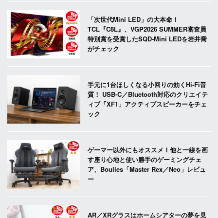
「次世代Mini LED」の大本命！
TCL『C8L』、VGP2026 SUMMER審査員
特別賞を受賞したSQD-Mini LEDを岩井喬
がチェック
手元に1台ほしくなる小回りの効くHi-Fi音
質！ USB-C／Bluetooth対応のクリエイテ
ィブ「XF1」アクティブスピーカーをチェ
ック
ゲーマー以外にもオススメ！他と一線を画
す座り心地と使い勝手のゲーミングチェ
ア、Boulies「Master Rex／Neo」レビュ
ー
AR／XRグラスはホームシアターの夢を見