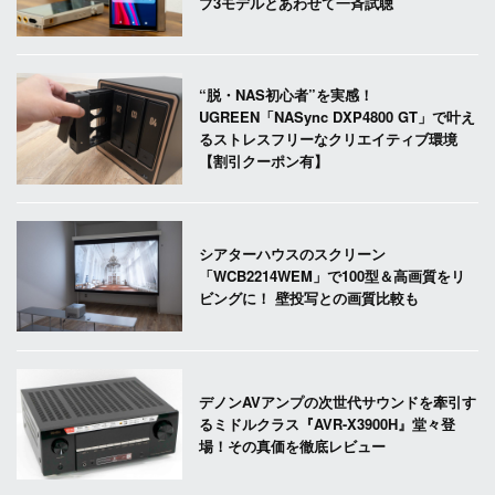
プ3モデルとあわせて一斉試聴
“脱・NAS初心者”を実感！
UGREEN「NASync DXP4800 GT」で叶え
るストレスフリーなクリエイティブ環境
【割引クーポン有】
シアターハウスのスクリーン
「WCB2214WEM」で100型＆高画質をリ
ビングに！ 壁投写との画質比較も
デノンAVアンプの次世代サウンドを牽引す
るミドルクラス『AVR-X3900H』堂々登
場！その真価を徹底レビュー