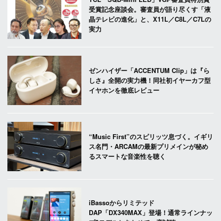
受賞記念座談会。審査員が語り尽くす「液
晶テレビの進化」と、X11L／C8L／C7Lの
実力
ゼンハイザー「ACCENTUM Clip」は『ら
しさ』全開の実力機！同社初イヤーカフ型
イヤホンを徹底レビュー
“Music First”のスピリッツ息づく。イギリ
ス名門・ARCAMの最新プリメインが秘め
るスマートな音楽性を聴く
iBassoからリミテッド
DAP「DX340MAX」登場！通常ラインナッ