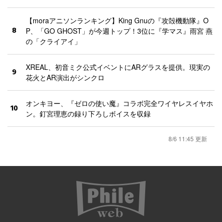
【moraアニソンランキング】King Gnuの『攻殻機動隊』O
8
P、「GO GHOST」が今週トップ！3位に『学マス』雨宮 燕
の「クライアイ」
XREAL、初音ミク公式イベントにARグラスを提供。現実の
9
花火とAR演出がシンクロ
オンキヨー、『ゼロの使い魔』コラボ完全ワイヤレスイヤホ
10
ン。釘宮理恵の録り下ろしボイスを収録
8/6 11:45 更新