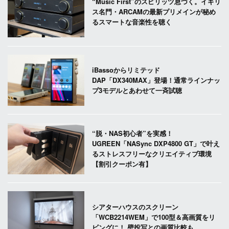
“Music First”のスピリッツ息づく。イギリ
ス名門・ARCAMの最新プリメインが秘め
るスマートな音楽性を聴く
iBassoからリミテッド
DAP「DX340MAX」登場！通常ラインナッ
プ3モデルとあわせて一斉試聴
“脱・NAS初心者”を実感！
UGREEN「NASync DXP4800 GT」で叶え
るストレスフリーなクリエイティブ環境
【割引クーポン有】
シアターハウスのスクリーン
「WCB2214WEM」で100型＆高画質をリ
ビングに！ 壁投写との画質比較も