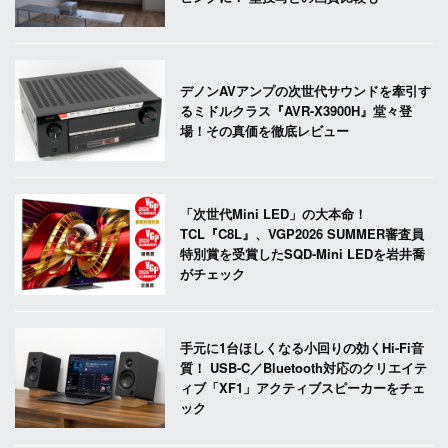
デノンAVアンプの次世代サウンドを牽引す
るミドルクラス『AVR-X3900H』堂々登
場！その真価を徹底レビュー
「次世代Mini LED」の大本命！
TCL『C8L』、VGP2026 SUMMER審査員
特別賞を受賞したSQD-Mini LEDを岩井喬
がチェック
手元に1台ほしくなる小回りの効くHi-Fi音
質！ USB-C／Bluetooth対応のクリエイテ
ィブ「XF1」アクティブスピーカーをチェ
ック