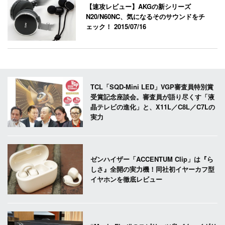
【速攻レビュー】AKGの新シリーズ
N20/N60NC、気になるそのサウンドをチ
ェック！
2015/07/16
TCL「SQD-Mini LED」VGP審査員特別賞
受賞記念座談会。審査員が語り尽くす「液
晶テレビの進化」と、X11L／C8L／C7Lの
実力
ゼンハイザー「ACCENTUM Clip」は『ら
しさ』全開の実力機！同社初イヤーカフ型
イヤホンを徹底レビュー