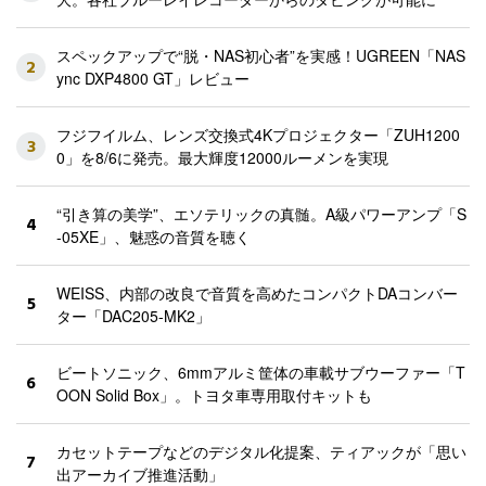
スペックアップで“脱・NAS初心者”を実感！UGREEN「NAS
2
ync DXP4800 GT」レビュー
フジフイルム、レンズ交換式4Kプロジェクター「ZUH1200
3
0」を8/6に発売。最大輝度12000ルーメンを実現
“引き算の美学”、エソテリックの真髄。A級パワーアンプ「S
4
-05XE」、魅惑の音質を聴く
WEISS、内部の改良で音質を高めたコンパクトDAコンバー
5
ター「DAC205-MK2」
ビートソニック、6mmアルミ筐体の車載サブウーファー「T
6
OON Solid Box」。トヨタ車専用取付キットも
カセットテープなどのデジタル化提案、ティアックが「思い
7
出アーカイブ推進活動」