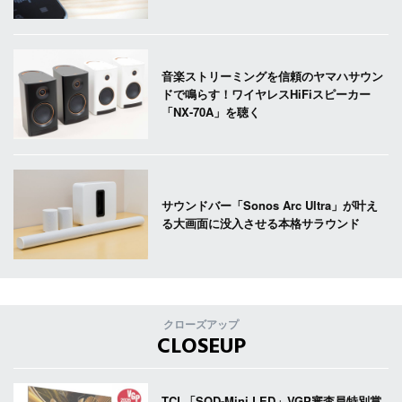
音楽ストリーミングを信頼のヤマハサウン
ドで鳴らす！ワイヤレスHiFiスピーカー
「NX-70A」を聴く
サウンドバー「Sonos Arc Ultra」が叶え
る大画面に没入させる本格サラウンド
クローズアップ
CLOSEUP
TCL「SQD-Mini LED」VGP審査員特別賞