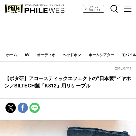
PHILE WEB｜AV/オーディオ/ガジェット
ブランド
特設サイト
ホーム
AV
オーディオ
ヘッドホン
ホームシアター
モバイル
2015/07/11
【ポタ研】アコースティックエフェクトの"日本製”イヤホ
ン／SILTECH製「K812」用リケーブル