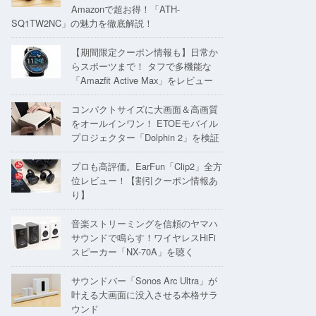
Amazonで超お得！「ATH-
SQ1TW2NC」の魅力を徹底解説！
【期間限定クーポン情報も】日常か
らスポーツまで！ タフで多機能な
「Amazfit Active Max」をレビュー
コンパクトサイズに大画面＆高画質
をオールインワン！ ETOEモバイル
プロジェクター「Dolphin 2」を検証
プロも高評価。EarFun「Clip2」全方
位レビュー！【割引クーポン情報あ
り】
音楽ストリーミングを信頼のヤマハ
サウンドで鳴らす！ワイヤレスHiFi
スピーカー「NX-70A」を聴く
サウンドバー「Sonos Arc Ultra」が
叶える大画面に没入させる本格サラ
ウンド