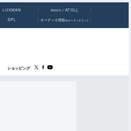
LUXMAN
moon／ATOLL
SPL
オーディオ買取
byオーディオランド
ス
ショッピング