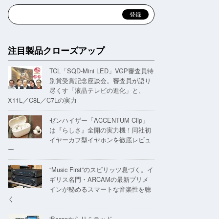
注目製品クローズアップ
TCL「SQD-Mini LED」VGP審査員特
別賞受賞記念座談会。審査員が語り
尽くす「液晶テレビの進化」と、
X11L／C8L／C7Lの実力
ゼンハイザー「ACCENTUM Clip」
は『らしさ』全開の実力機！同社初
イヤーカフ型イヤホンを徹底レビュ
ー
“Music First”のスピリッツ息づく。イ
ギリス名門・ARCAMの最新プリメ
インが秘めるスマートな音楽性を聴
く
iBassoからリミテッド