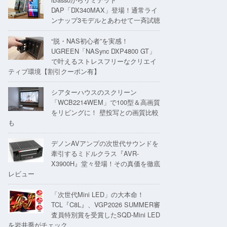
DAP「DX340MAX」登場！通常ライ
ンナップ3モデルとあわせて一斉試聴
“脱・NAS初心者”を実感！
UGREEN「NASync DXP4800 GT」
で叶えるストレスフリーなクリエイ
ティブ環境【割引クーポン有】
シアターハウスのスクリーン
「WCB2214WEM」で100型＆高画質
をリビングに！ 壁投写との画質比較
も
デノンAVアンプの次世代サウンドを
牽引するミドルクラス『AVR-
X3900H』堂々登場！その真価を徹底
レビュー
「次世代Mini LED」の大本命！
TCL『C8L』、VGP2026 SUMMER審
査員特別賞を受賞したSQD-Mini LED
を岩井喬がチェック