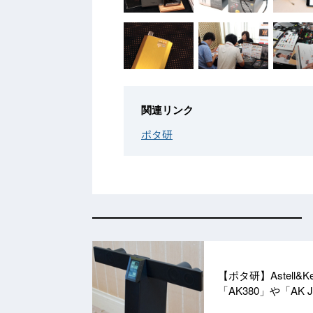
関連リンク
ポタ研
【ポタ研】Astell
「AK380」や「AK