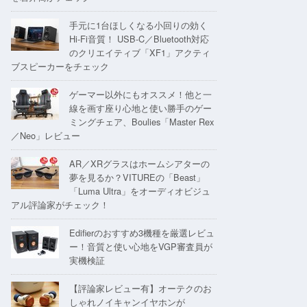
手元に1台ほしくなる小回りの効く
Hi-Fi音質！ USB-C／Bluetooth対応
のクリエイティブ「XF1」アクティ
ブスピーカーをチェック
ゲーマー以外にもオススメ！他と一
線を画す座り心地と使い勝手のゲー
ミングチェア、Boulies「Master Rex
／Neo」レビュー
AR／XRグラスはホームシアターの
夢を見るか？VITUREの「Beast」
「Luma Ultra」をオーディオビジュ
アル評論家がチェック！
Edifierのおすすめ3機種を厳選レビュ
ー！音質と使い心地をVGP審査員が
実機検証
【評論家レビュー有】オーテクのお
しゃれノイキャンイヤホンが