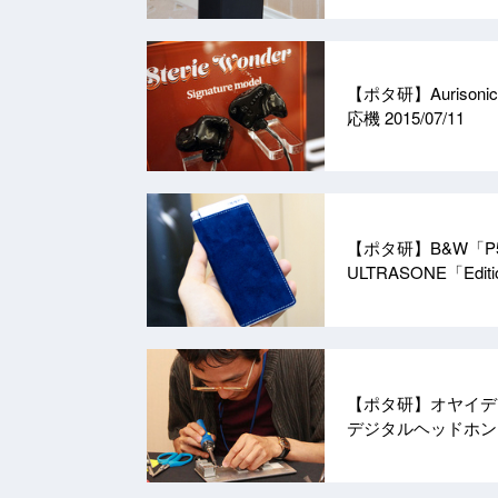
【ポタ研】Aurison
応機
2015/07/11
【ポタ研】B&W「P5
ULTRASONE「Edi
【ポタ研】オヤイデ、
デジタルヘッドホ