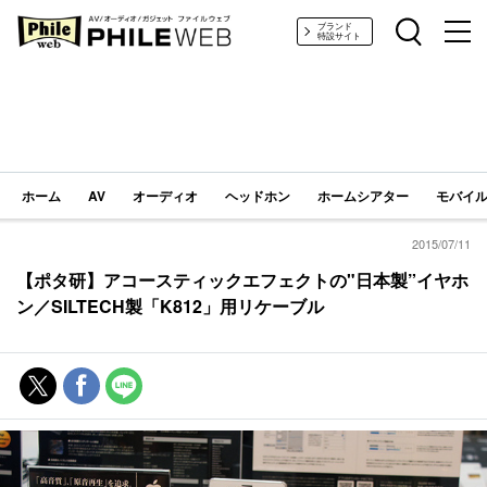
PHILE WEB｜AV/オーディオ/ガジェット
ブランド
特設サイト
ホーム
AV
オーディオ
ヘッドホン
ホームシアター
モバイル
2015/07/11
【ポタ研】アコースティックエフェクトの"日本製”イヤホ
ン／SILTECH製「K812」用リケーブル