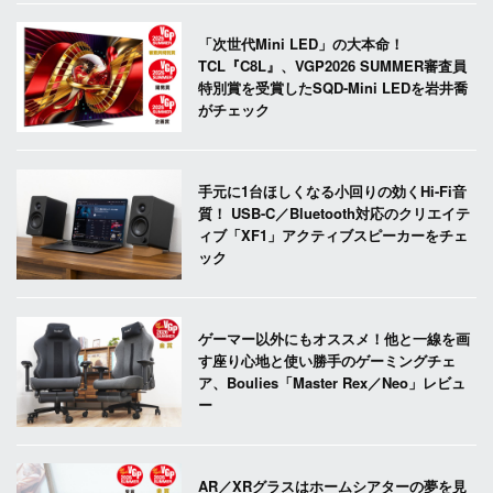
「次世代Mini LED」の大本命！
TCL『C8L』、VGP2026 SUMMER審査員
特別賞を受賞したSQD-Mini LEDを岩井喬
がチェック
手元に1台ほしくなる小回りの効くHi-Fi音
質！ USB-C／Bluetooth対応のクリエイテ
ィブ「XF1」アクティブスピーカーをチェ
ック
ゲーマー以外にもオススメ！他と一線を画
す座り心地と使い勝手のゲーミングチェ
ア、Boulies「Master Rex／Neo」レビュ
ー
AR／XRグラスはホームシアターの夢を見