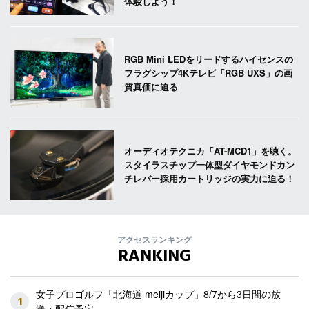
体験しよう！
RGB Mini LEDをリードするハイセンスの
フラグシップ4Kテレビ「RGB UXS」の画
質真価に迫る
オーディオテクニカ「AT-MCD1」を聴く。
スタイラスチップ一体型ダイヤモンドカン
チレバー採用カートリッジの実力に迫る！
アクセスランキング
RANKING
女子プロゴルフ「北海道 meijiカップ」8/7から3日間の放
1
送・配信予定