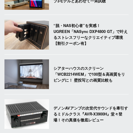
プ3モデルとあわせて一斉試聴
“脱・NAS初心者”を実感！
UGREEN「NASync DXP4800 GT」で叶え
るストレスフリーなクリエイティブ環境
【割引クーポン有】
シアターハウスのスクリーン
「WCB2214WEM」で100型＆高画質をリ
ビングに！ 壁投写との画質比較も
デノンAVアンプの次世代サウンドを牽引す
るミドルクラス『AVR-X3900H』堂々登
場！その真価を徹底レビュー