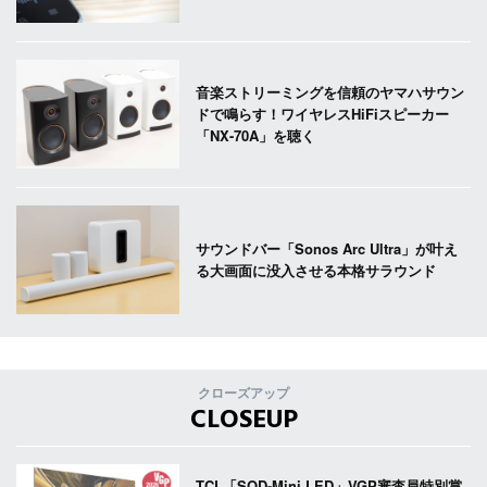
音楽ストリーミングを信頼のヤマハサウン
ドで鳴らす！ワイヤレスHiFiスピーカー
「NX-70A」を聴く
サウンドバー「Sonos Arc Ultra」が叶え
る大画面に没入させる本格サラウンド
クローズアップ
CLOSEUP
TCL「SQD-Mini LED」VGP審査員特別賞