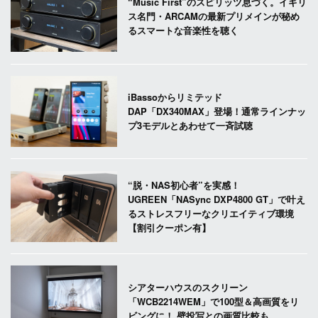
“Music First”のスピリッツ息づく。イギリ
ス名門・ARCAMの最新プリメインが秘め
るスマートな音楽性を聴く
iBassoからリミテッド
DAP「DX340MAX」登場！通常ラインナッ
プ3モデルとあわせて一斉試聴
“脱・NAS初心者”を実感！
UGREEN「NASync DXP4800 GT」で叶え
るストレスフリーなクリエイティブ環境
【割引クーポン有】
シアターハウスのスクリーン
「WCB2214WEM」で100型＆高画質をリ
ビングに！ 壁投写との画質比較も