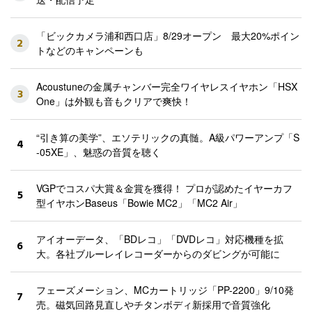
「ビックカメラ浦和西口店」8/29オープン 最大20%ポイン
2
トなどのキャンペーンも
Acoustuneの金属チャンバー完全ワイヤレスイヤホン「HSX
3
One」は外観も音もクリアで爽快！
“引き算の美学”、エソテリックの真髄。A級パワーアンプ「S
4
-05XE」、魅惑の音質を聴く
VGPでコスパ大賞＆金賞を獲得！ プロが認めたイヤーカフ
5
型イヤホンBaseus「Bowie MC2」「MC2 Air」
アイオーデータ、「BDレコ」「DVDレコ」対応機種を拡
6
大。各社ブルーレイレコーダーからのダビングが可能に
フェーズメーション、MCカートリッジ「PP-2200」9/10発
7
売。磁気回路見直しやチタンボディ新採用で音質強化