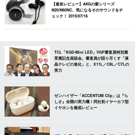
【速攻レビュー】AKGの新シリーズ
N20/N60NC、気になるそのサウンドをチ
ェック！
2015/07/16
TCL「SQD-Mini LED」VGP審査員特別賞
受賞記念座談会。審査員が語り尽くす「液
晶テレビの進化」と、X11L／C8L／C7Lの
実力
ゼンハイザー「ACCENTUM Clip」は『ら
しさ』全開の実力機！同社初イヤーカフ型
イヤホンを徹底レビュー