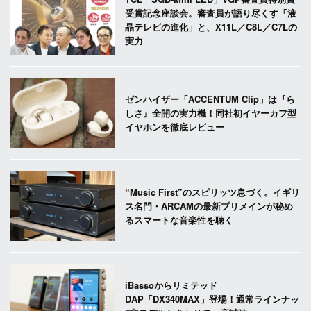
受賞記念座談会。審査員が語り尽くす「液
晶テレビの進化」と、X11L／C8L／C7Lの
実力
ゼンハイザー「ACCENTUM Clip」は『ら
しさ』全開の実力機！同社初イヤーカフ型
イヤホンを徹底レビュー
“Music First”のスピリッツ息づく。イギリ
ス名門・ARCAMの最新プリメインが秘め
るスマートな音楽性を聴く
iBassoからリミテッド
DAP「DX340MAX」登場！通常ラインナッ