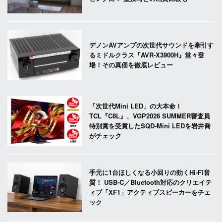
デノンAVアンプの次世代サウンドを牽引す
るミドルクラス『AVR-X3900H』堂々登
場！その真価を徹底レビュー
「次世代Mini LED」の大本命！
TCL『C8L』、VGP2026 SUMMER審査員
特別賞を受賞したSQD-Mini LEDを岩井喬
がチェック
手元に1台ほしくなる小回りの効くHi-Fi音
質！ USB-C／Bluetooth対応のクリエイテ
ィブ「XF1」アクティブスピーカーをチェ
ック