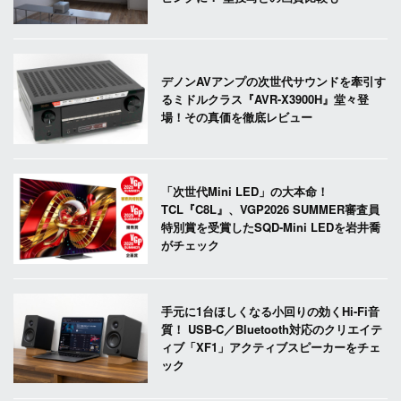
デノンAVアンプの次世代サウンドを牽引す
るミドルクラス『AVR-X3900H』堂々登
場！その真価を徹底レビュー
「次世代Mini LED」の大本命！
TCL『C8L』、VGP2026 SUMMER審査員
特別賞を受賞したSQD-Mini LEDを岩井喬
がチェック
手元に1台ほしくなる小回りの効くHi-Fi音
質！ USB-C／Bluetooth対応のクリエイテ
ィブ「XF1」アクティブスピーカーをチェ
ック