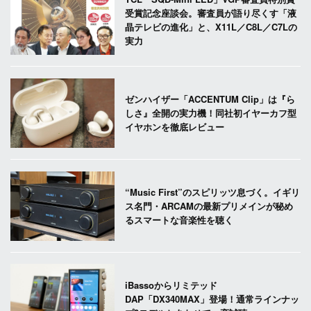
受賞記念座談会。審査員が語り尽くす「液
晶テレビの進化」と、X11L／C8L／C7Lの
実力
ゼンハイザー「ACCENTUM Clip」は『ら
しさ』全開の実力機！同社初イヤーカフ型
イヤホンを徹底レビュー
“Music First”のスピリッツ息づく。イギリ
ス名門・ARCAMの最新プリメインが秘め
るスマートな音楽性を聴く
iBassoからリミテッド
DAP「DX340MAX」登場！通常ラインナッ