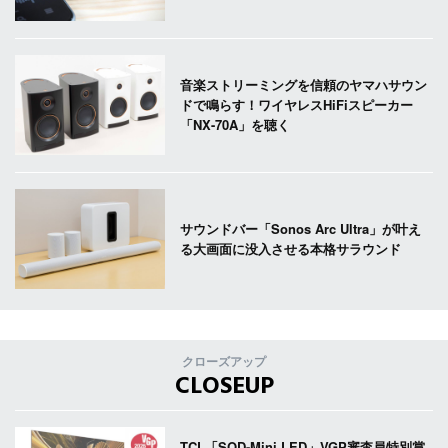
音楽ストリーミングを信頼のヤマハサウン
ドで鳴らす！ワイヤレスHiFiスピーカー
「NX-70A」を聴く
サウンドバー「Sonos Arc Ultra」が叶え
る大画面に没入させる本格サラウンド
クローズアップ
CLOSEUP
TCL「SQD-Mini LED」VGP審査員特別賞