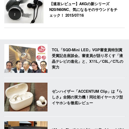
【速攻レビュー】AKGの新シリーズ
N20/N60NC、気になるそのサウンドをチ
ェック！
2015/07/16
TCL「SQD-Mini LED」VGP審査員特別賞
受賞記念座談会。審査員が語り尽くす「液
晶テレビの進化」と、X11L／C8L／C7Lの
実力
ゼンハイザー「ACCENTUM Clip」は『ら
しさ』全開の実力機！同社初イヤーカフ型
イヤホンを徹底レビュー