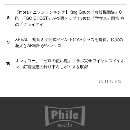
【moraアニソンランキング】King Gnuの『攻殻機動隊』O
8
P、「GO GHOST」が今週トップ！3位に『学マス』雨宮 燕
の「クライアイ」
XREAL、初音ミク公式イベントにARグラスを提供。現実の
9
花火とAR演出がシンクロ
オンキヨー、『ゼロの使い魔』コラボ完全ワイヤレスイヤホ
10
ン。釘宮理恵の録り下ろしボイスを収録
8/6 11:45 更新