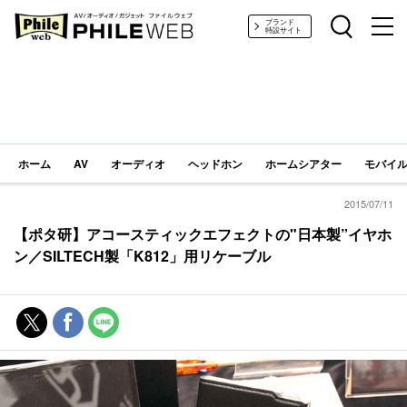
PHILE WEB｜AV/オーディオ/ガジェット
ブランド
特設サイト
ホーム
AV
オーディオ
ヘッドホン
ホームシアター
モバイル
2015/07/11
【ポタ研】アコースティックエフェクトの"日本製”イヤホ
ン／SILTECH製「K812」用リケーブル