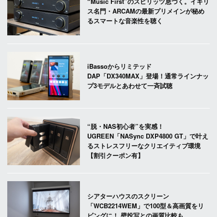
“Music First”のスピリッツ息づく。イギリ
ス名門・ARCAMの最新プリメインが秘め
るスマートな音楽性を聴く
iBassoからリミテッド
DAP「DX340MAX」登場！通常ラインナッ
プ3モデルとあわせて一斉試聴
“脱・NAS初心者”を実感！
UGREEN「NASync DXP4800 GT」で叶え
るストレスフリーなクリエイティブ環境
【割引クーポン有】
シアターハウスのスクリーン
「WCB2214WEM」で100型＆高画質をリ
ビングに！ 壁投写との画質比較も