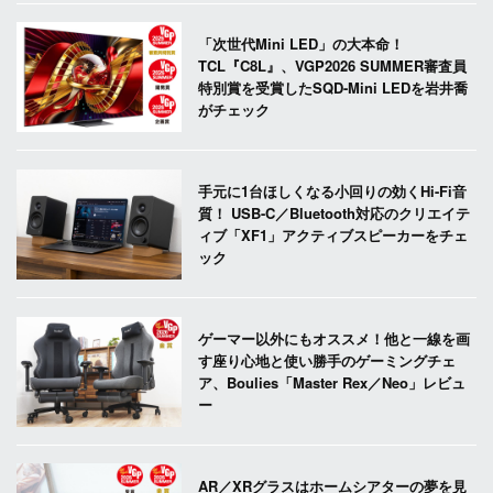
「次世代Mini LED」の大本命！
TCL『C8L』、VGP2026 SUMMER審査員
特別賞を受賞したSQD-Mini LEDを岩井喬
がチェック
手元に1台ほしくなる小回りの効くHi-Fi音
質！ USB-C／Bluetooth対応のクリエイテ
ィブ「XF1」アクティブスピーカーをチェ
ック
ゲーマー以外にもオススメ！他と一線を画
す座り心地と使い勝手のゲーミングチェ
ア、Boulies「Master Rex／Neo」レビュ
ー
AR／XRグラスはホームシアターの夢を見