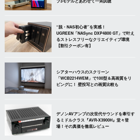
プ3モデルとあわせて一斉試聴
“脱・NAS初心者”を実感！
UGREEN「NASync DXP4800 GT」で叶え
るストレスフリーなクリエイティブ環境
【割引クーポン有】
シアターハウスのスクリーン
「WCB2214WEM」で100型＆高画質をリ
ビングに！ 壁投写との画質比較も
デノンAVアンプの次世代サウンドを牽引す
るミドルクラス『AVR-X3900H』堂々登
場！その真価を徹底レビュー