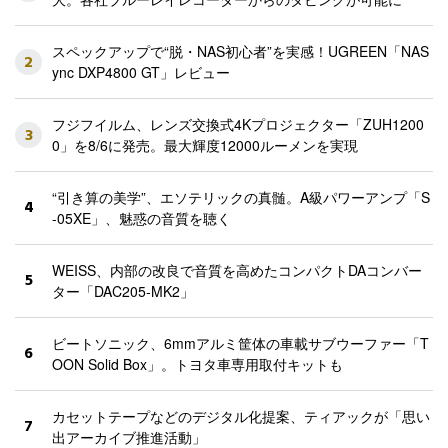
スペックアップで“脱・NAS初心者”を実感！UGREEN「NAS
2
ync DXP4800 GT」レビュー
フジフイルム、レンズ交換式4Kプロジェクター「ZUH1200
3
0」を8/6に発売。最大輝度12000ルーメンを実現
“引き算の美学”、エソテリックの真髄。A級パワーアンプ「S
4
-05XE」、魅惑の音質を聴く
WEISS、内部の改良で音質を高めたコンパクトDAコンバー
5
ター「DAC205-MK2」
ビートソニック、6mmアルミ筐体の車載サブウーファー「T
6
OON Solid Box」。トヨタ車専用取付キットも
カセットテープなどのデジタル化提案、ティアックが「思い
7
出アーカイブ推進活動」