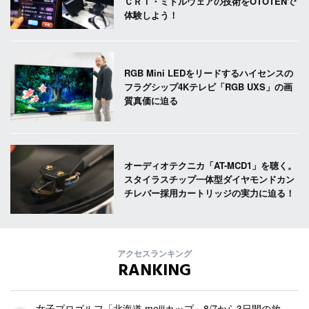
ＣＲＩ・ミドルウェアの技術をOTOTENで
体験しよう！
RGB Mini LEDをリードするハイセンスの
フラグシップ4Kテレビ「RGB UXS」の画
質真価に迫る
オーディオテクニカ「AT-MCD1」を聴く。
スタイラスチップ一体型ダイヤモンドカン
チレバー採用カートリッジの実力に迫る！
アクセスランキング
RANKING
女子プロゴルフ「北海道 meijiカップ」8/7から3日間の放