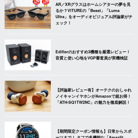
AR／XRグラスはホームシアターの夢を見
るか？VITUREの「Beast」「Luma
Ultra」をオーディオビジュアル評論家がチ
ェック！
Edifierのおすすめ3機種を厳選レビュー！
音質と使い心地をVGP審査員が実機検証
【評論家レビュー有】オーテクのおしゃれ
ノイキャンイヤホンがAmazonで超お得！
「ATH-SQ1TW2NC」の魅力を徹底解説！
【期間限定クーポン情報も】日常からスポ
ーツまで！ タフで多機能な「Amazfit