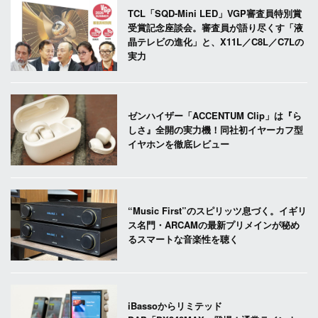
TCL「SQD-Mini LED」VGP審査員特別賞
受賞記念座談会。審査員が語り尽くす「液
晶テレビの進化」と、X11L／C8L／C7Lの
実力
ゼンハイザー「ACCENTUM Clip」は『ら
しさ』全開の実力機！同社初イヤーカフ型
イヤホンを徹底レビュー
“Music First”のスピリッツ息づく。イギリ
ス名門・ARCAMの最新プリメインが秘め
るスマートな音楽性を聴く
iBassoからリミテッド