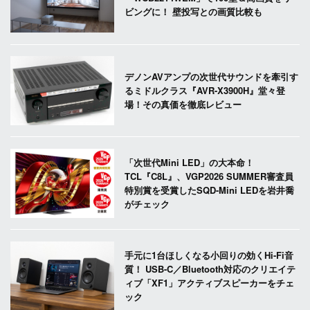
ビングに！ 壁投写との画質比較も
デノンAVアンプの次世代サウンドを牽引す
るミドルクラス『AVR-X3900H』堂々登
場！その真価を徹底レビュー
「次世代Mini LED」の大本命！
TCL『C8L』、VGP2026 SUMMER審査員
特別賞を受賞したSQD-Mini LEDを岩井喬
がチェック
手元に1台ほしくなる小回りの効くHi-Fi音
質！ USB-C／Bluetooth対応のクリエイテ
ィブ「XF1」アクティブスピーカーをチェ
ック