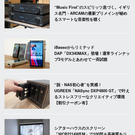
“Music First”のスピリッツ息づく。イギリ
ス名門・ARCAMの最新プリメインが秘め
るスマートな音楽性を聴く
iBassoからリミテッド
DAP「DX340MAX」登場！通常ラインナッ
プ3モデルとあわせて一斉試聴
“脱・NAS初心者”を実感！
UGREEN「NASync DXP4800 GT」で叶え
るストレスフリーなクリエイティブ環境
【割引クーポン有】
シアターハウスのスクリーン
「WCB2214WEM」で100型＆高画質をリ