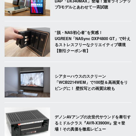
DAP「DX340MAX」登場！通常ラインナッ
プ3モデルとあわせて一斉試聴
“脱・NAS初心者”を実感！
UGREEN「NASync DXP4800 GT」で叶え
るストレスフリーなクリエイティブ環境
【割引クーポン有】
シアターハウスのスクリーン
「WCB2214WEM」で100型＆高画質をリ
ビングに！ 壁投写との画質比較も
デノンAVアンプの次世代サウンドを牽引す
るミドルクラス『AVR-X3900H』堂々登
場！その真価を徹底レビュー