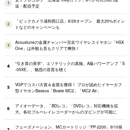
1
送・配信予定
「ビックカメラ浦和西口店」8/29オープン 最大20%ポイン
2
トなどのキャンペーンも
Acoustuneの金属チャンバー完全ワイヤレスイヤホン「HSX
3
One」は外観も音もクリアで爽快！
“引き算の美学”、エソテリックの真髄。A級パワーアンプ「S
4
-05XE」、魅惑の音質を聴く
VGPでコスパ大賞＆金賞を獲得！ プロが認めたイヤーカフ
5
型イヤホンBaseus「Bowie MC2」「MC2 Air」
アイオーデータ、「BDレコ」「DVDレコ」対応機種を拡
6
大。各社ブルーレイレコーダーからのダビングが可能に
フェーズメーション、MCカートリッジ「PP-2200」9/10発
7