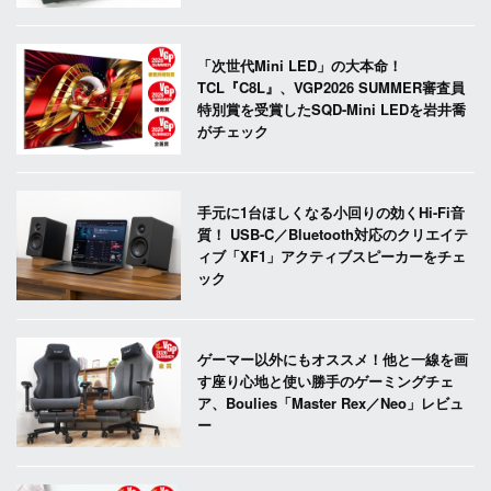
「次世代Mini LED」の大本命！
TCL『C8L』、VGP2026 SUMMER審査員
特別賞を受賞したSQD-Mini LEDを岩井喬
がチェック
手元に1台ほしくなる小回りの効くHi-Fi音
質！ USB-C／Bluetooth対応のクリエイテ
ィブ「XF1」アクティブスピーカーをチェ
ック
ゲーマー以外にもオススメ！他と一線を画
す座り心地と使い勝手のゲーミングチェ
ア、Boulies「Master Rex／Neo」レビュ
ー