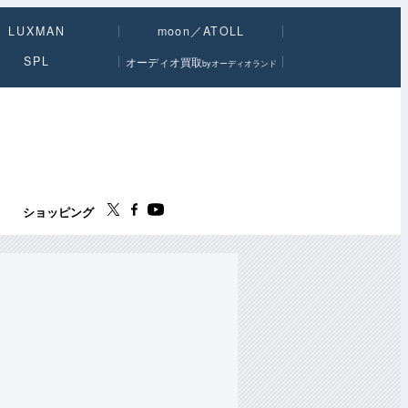
LUXMAN
moon／ATOLL
SPL
オーディオ買取
byオーディオランド
ス
ショッピング