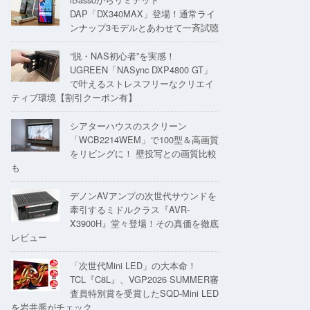
DAP「DX340MAX」登場！通常ライ
ンナップ3モデルとあわせて一斉試聴
“脱・NAS初心者”を実感！
UGREEN「NASync DXP4800 GT」
で叶えるストレスフリーなクリエイ
ティブ環境【割引クーポン有】
シアターハウスのスクリーン
「WCB2214WEM」で100型＆高画質
をリビングに！ 壁投写との画質比較
も
デノンAVアンプの次世代サウンドを
牽引するミドルクラス『AVR-
X3900H』堂々登場！その真価を徹底
レビュー
「次世代Mini LED」の大本命！
TCL『C8L』、VGP2026 SUMMER審
査員特別賞を受賞したSQD-Mini LED
を岩井喬がチェック