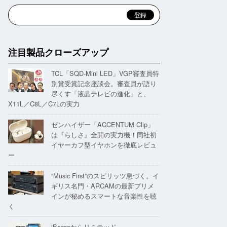
注目製品クローズアップ
TCL「SQD-Mini LED」VGP審査員特
別賞受賞記念座談会。審査員が語り
尽くす「液晶テレビの進化」と、
X11L／C8L／C7Lの実力
ゼンハイザー「ACCENTUM Clip」
は『らしさ』全開の実力機！同社初
イヤーカフ型イヤホンを徹底レビュ
ー
“Music First”のスピリッツ息づく。イ
ギリス名門・ARCAMの最新プリメ
インが秘めるスマートな音楽性を聴
く
iBassoからリミテッド