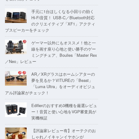
手元に1台ほしくなる小回りの効く
Hi-Fi音質！ USB-C／Bluetooth対応
のクリエイティブ「XF1」アクティ
ブスピーカーをチェック
ゲーマー以外にもオススメ！他と一
線を画す座り心地と使い勝手のゲー
ミングチェア、Boulies「Master Rex
／Neo」レビュー
AR／XRグラスはホームシアターの
夢を見るか？VITUREの「Beast」
「Luma Ultra」をオーディオビジュ
アル評論家がチェック！
Edifierのおすすめ3機種を厳選レビュ
ー！音質と使い心地をVGP審査員が
実機検証
【評論家レビュー有】オーテクのお
しゃれノイキャンイヤホンが