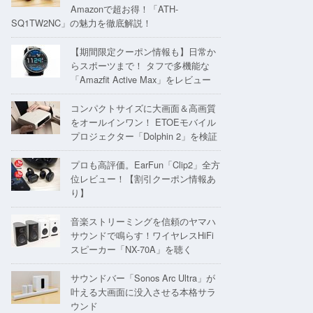
Amazonで超お得！「ATH-
SQ1TW2NC」の魅力を徹底解説！
【期間限定クーポン情報も】日常か
らスポーツまで！ タフで多機能な
「Amazfit Active Max」をレビュー
コンパクトサイズに大画面＆高画質
をオールインワン！ ETOEモバイル
プロジェクター「Dolphin 2」を検証
プロも高評価。EarFun「Clip2」全方
位レビュー！【割引クーポン情報あ
り】
音楽ストリーミングを信頼のヤマハ
サウンドで鳴らす！ワイヤレスHiFi
スピーカー「NX-70A」を聴く
サウンドバー「Sonos Arc Ultra」が
叶える大画面に没入させる本格サラ
ウンド