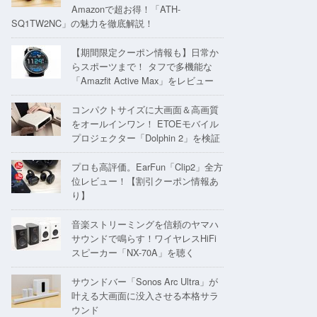
Amazonで超お得！「ATH-
SQ1TW2NC」の魅力を徹底解説！
【期間限定クーポン情報も】日常か
らスポーツまで！ タフで多機能な
「Amazfit Active Max」をレビュー
コンパクトサイズに大画面＆高画質
をオールインワン！ ETOEモバイル
プロジェクター「Dolphin 2」を検証
プロも高評価。EarFun「Clip2」全方
位レビュー！【割引クーポン情報あ
り】
音楽ストリーミングを信頼のヤマハ
サウンドで鳴らす！ワイヤレスHiFi
スピーカー「NX-70A」を聴く
サウンドバー「Sonos Arc Ultra」が
叶える大画面に没入させる本格サラ
ウンド