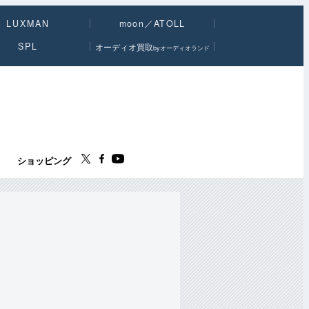
LUXMAN
moon／ATOLL
SPL
オーディオ買取
byオーディオランド
ス
ショッピング