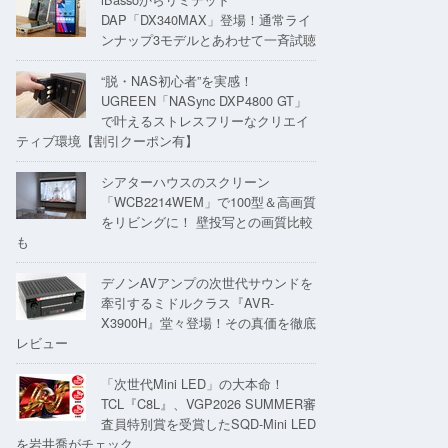
DAP「DX340MAX」登場！通常ライ
ンナップ3モデルとあわせて一斉試聴
“脱・NAS初心者”を実感！
UGREEN「NASync DXP4800 GT」
で叶えるストレスフリーなクリエイ
ティブ環境【割引クーポン有】
シアターハウスのスクリーン
「WCB2214WEM」で100型＆高画質
をリビングに！ 壁投写との画質比較
も
デノンAVアンプの次世代サウンドを
牽引するミドルクラス『AVR-
X3900H』堂々登場！その真価を徹底
レビュー
「次世代Mini LED」の大本命！
TCL『C8L』、VGP2026 SUMMER審
査員特別賞を受賞したSQD-Mini LED
を岩井喬がチェック