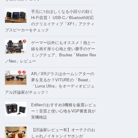
手元に1台ほしくなる小回りの効く
Hi-Fi音質！ USB-C／Bluetooth対応
のクリエイティブ「XF1」アクティ
ブスピーカーをチェック
ゲーマー以外にもオススメ！他と一
線を画す座り心地と使い勝手のゲー
ミングチェア、Boulies「Master Rex
／Neo」レビュー
AR／XRグラスはホームシアターの
夢を見るか？VITUREの「Beast」
「Luma Ultra」をオーディオビジュ
アル評論家がチェック！
Edifierのおすすめ3機種を厳選レビュ
ー！音質と使い心地をVGP審査員が
実機検証
【評論家レビュー有】オーテクのお
しゃれノイキャンイヤホンが