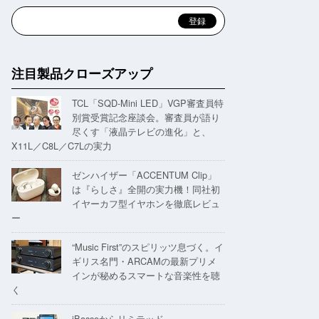
注目製品クローズアップ
TCL「SQD-Mini LED」VGP審査員特
別賞受賞記念座談会。審査員が語り
尽くす「液晶テレビの進化」と、
X11L／C8L／C7Lの実力
ゼンハイザー「ACCENTUM Clip」
は『らしさ』全開の実力機！同社初
イヤーカフ型イヤホンを徹底レビュ
ー
“Music First”のスピリッツ息づく。イ
ギリス名門・ARCAMの最新プリメ
インが秘めるスマートな音楽性を聴
く
iBassoからリミテッド