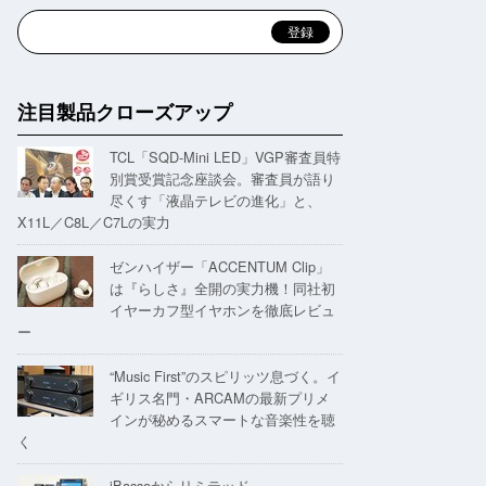
注目製品クローズアップ
TCL「SQD-Mini LED」VGP審査員特
別賞受賞記念座談会。審査員が語り
尽くす「液晶テレビの進化」と、
X11L／C8L／C7Lの実力
ゼンハイザー「ACCENTUM Clip」
は『らしさ』全開の実力機！同社初
イヤーカフ型イヤホンを徹底レビュ
ー
“Music First”のスピリッツ息づく。イ
ギリス名門・ARCAMの最新プリメ
インが秘めるスマートな音楽性を聴
く
iBassoからリミテッド