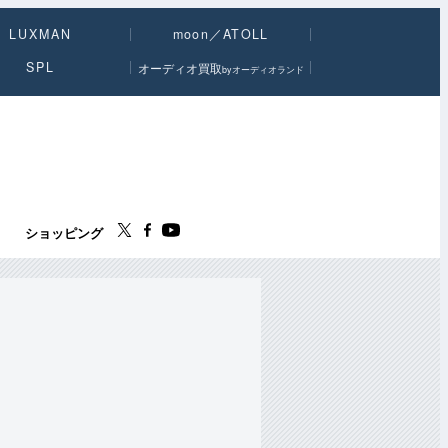
LUXMAN
moon／ATOLL
SPL
オーディオ買取
byオーディオランド
ス
ショッピング