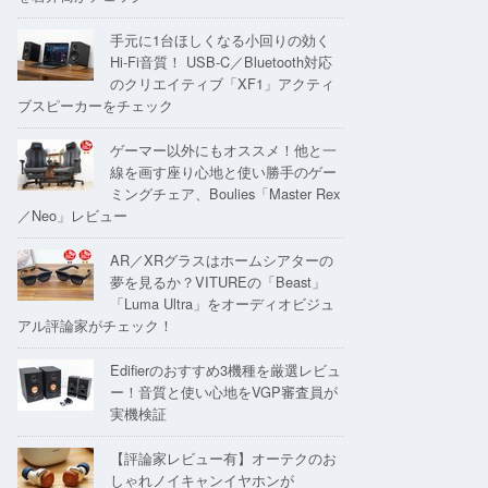
手元に1台ほしくなる小回りの効く
Hi-Fi音質！ USB-C／Bluetooth対応
のクリエイティブ「XF1」アクティ
ブスピーカーをチェック
ゲーマー以外にもオススメ！他と一
線を画す座り心地と使い勝手のゲー
ミングチェア、Boulies「Master Rex
／Neo」レビュー
AR／XRグラスはホームシアターの
夢を見るか？VITUREの「Beast」
「Luma Ultra」をオーディオビジュ
アル評論家がチェック！
Edifierのおすすめ3機種を厳選レビュ
ー！音質と使い心地をVGP審査員が
実機検証
【評論家レビュー有】オーテクのお
しゃれノイキャンイヤホンが