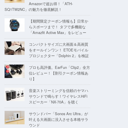
Amazonで超お得！「ATH-
SQ1TW2NC」の魅力を徹底解説！
【期間限定クーポン情報も】日常か
らスポーツまで！ タフで多機能な
「Amazfit Active Max」をレビュー
コンパクトサイズに大画面＆高画質
をオールインワン！ ETOEモバイル
プロジェクター「Dolphin 2」を検証
プロも高評価。EarFun「Clip2」全方
位レビュー！【割引クーポン情報あ
り】
音楽ストリーミングを信頼のヤマハ
サウンドで鳴らす！ワイヤレスHiFi
スピーカー「NX-70A」を聴く
サウンドバー「Sonos Arc Ultra」が
叶える大画面に没入させる本格サラ
ウンド