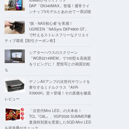
DAP「DX340MAX」登場！通常ライ
ンナップ3モデルとあわせて一斉試聴
“脱・NAS初心者”を実感！
UGREEN「NASync DXP4800 GT」
で叶えるストレスフリーなクリエイ
ティブ環境【割引クーポン有】
シアターハウスのスクリーン
「WCB2214WEM」で100型＆高画質
をリビングに！ 壁投写との画質比較
も
デノンAVアンプの次世代サウンドを
牽引するミドルクラス『AVR-
X3900H』堂々登場！その真価を徹底
レビュー
「次世代Mini LED」の大本命！
TCL『C8L』、VGP2026 SUMMER審
査員特別賞を受賞したSQD-Mini LED
を岩井喬がチェック