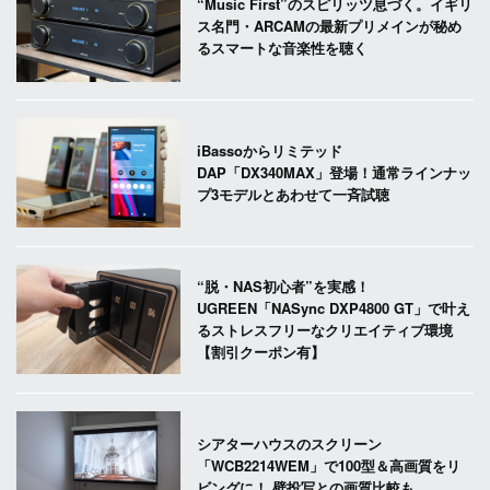
“Music First”のスピリッツ息づく。イギリ
ス名門・ARCAMの最新プリメインが秘め
るスマートな音楽性を聴く
iBassoからリミテッド
DAP「DX340MAX」登場！通常ラインナッ
プ3モデルとあわせて一斉試聴
“脱・NAS初心者”を実感！
UGREEN「NASync DXP4800 GT」で叶え
るストレスフリーなクリエイティブ環境
【割引クーポン有】
シアターハウスのスクリーン
「WCB2214WEM」で100型＆高画質をリ
ビングに！ 壁投写との画質比較も