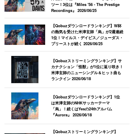
ツー！3位は『Miles '56 - The Prestige
Recordings』
2026/06/25
【Qobuzダウンロードランキング】W杯
の熱気を受けた米津玄師「烏」が2週連続
1位！マイルス・デイビス／ジューダス・
プリーストが続く
2026/06/25
【Qobuzストリーミングランキング】サ
カナクション「怪獣」が1位に返り咲き！
米津玄師のニューシングル＆ヒット曲も
ランクイン
2026/06/18
【Qobuzダウンロードランキング】1位
は米津玄師のNHKサッカーテーマ
「烏」！続くはYesの24thアルバム
『Aurora』
2026/06/18
【Qobuzストリーミングランキング】