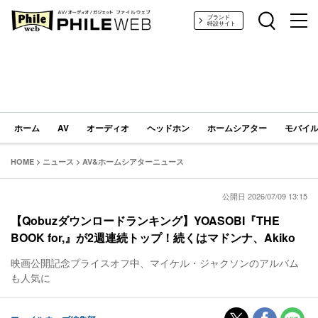
PHILE WEB｜AV/オーディオ/ガジェット
ブランド
特設サイト
ホーム
AV
オーディオ
ヘッドホン
ホームシアター
モバイル
HOME
>
ニュース
>
AV&ホームシアターニュース
公開日 2026/07/09 13:15
【Qobuzダウンロードランキング】YOASOBI『THE
BOOK for,』が2週連続トップ！続くはマドンナ、Akiko
映画公開記念プライスオフ中、マイケル・ジャクソンのアルバム
も人気に