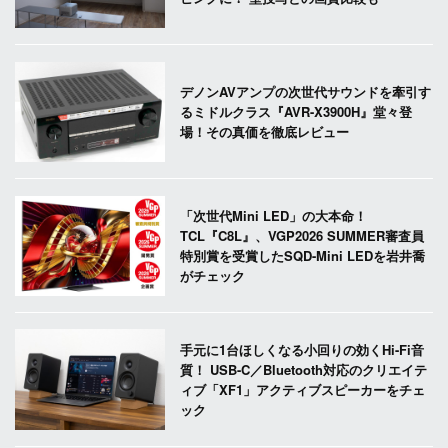
デノンAVアンプの次世代サウンドを牽引す
るミドルクラス『AVR-X3900H』堂々登
場！その真価を徹底レビュー
「次世代Mini LED」の大本命！
TCL『C8L』、VGP2026 SUMMER審査員
特別賞を受賞したSQD-Mini LEDを岩井喬
がチェック
手元に1台ほしくなる小回りの効くHi-Fi音
質！ USB-C／Bluetooth対応のクリエイテ
ィブ「XF1」アクティブスピーカーをチェ
ック