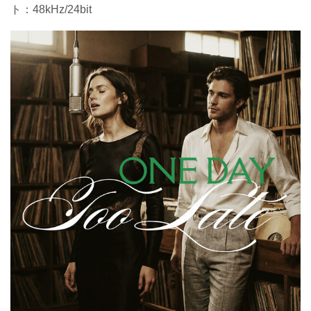
ト：48kHz/24bit