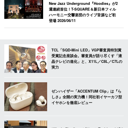
New Jazz Underground『Hoodies』が2
週連続首位！T-SQUARE＆新日本フィル
ハーモニー交響楽団のライブ音源など初
登場
2026/06/11
TCL「SQD-Mini LED」VGP審査員特別賞
受賞記念座談会。審査員が語り尽くす「液
晶テレビの進化」と、X11L／C8L／C7Lの
実力
ゼンハイザー「ACCENTUM Clip」は『ら
しさ』全開の実力機！同社初イヤーカフ型
イヤホンを徹底レビュー