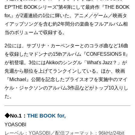
EP“THE BOOKシリーズ”第4弾にして最終作『THE BOOK
for,』が2週連続の1位に輝いた。アニメ／ゲーム／映画タ
イアップソングを含む約2年間分の楽曲をフルアルバム相
当のボリュームで収録する。
2位には、サブリナ・カーペンターとのコラボ曲など16曲
を収録したマドンナの15thアルバム『CONFESSIONS II』
が初登場。3位にはAkikoのシングル「What's Jazz？」が
先週から順位を上げてランクインしている。ほか、映画
『Michael』公開を記念したプライスオフを実施中のマイ
ケル・ジャクソンのアルバム3作品などがトップ10入りし
た。
◆No.1：
THE BOOK for,
YOASOBI
レーベル：YOASOBI／配信フォーマット：96kHz/24bit