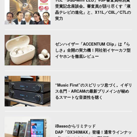
受賞記念座談会。審査員が語り尽くす「液
晶テレビの進化」と、X11L／C8L／C7Lの
実力
ゼンハイザー「ACCENTUM Clip」は『ら
しさ』全開の実力機！同社初イヤーカフ型
イヤホンを徹底レビュー
“Music First”のスピリッツ息づく。イギリ
ス名門・ARCAMの最新プリメインが秘め
るスマートな音楽性を聴く
iBassoからリミテッド
DAP「DX340MAX」登場！通常ラインナッ