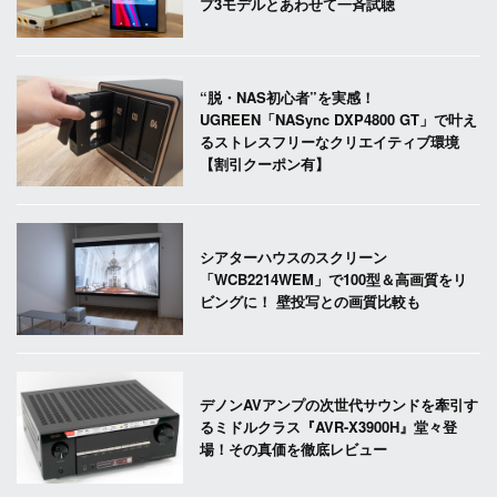
プ3モデルとあわせて一斉試聴
“脱・NAS初心者”を実感！
UGREEN「NASync DXP4800 GT」で叶え
るストレスフリーなクリエイティブ環境
【割引クーポン有】
シアターハウスのスクリーン
「WCB2214WEM」で100型＆高画質をリ
ビングに！ 壁投写との画質比較も
デノンAVアンプの次世代サウンドを牽引す
るミドルクラス『AVR-X3900H』堂々登
場！その真価を徹底レビュー