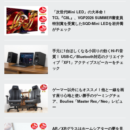
「次世代Mini LED」の大本命！
TCL『C8L』、VGP2026 SUMMER審査員
特別賞を受賞したSQD-Mini LEDを岩井喬
がチェック
手元に1台ほしくなる小回りの効くHi-Fi音
質！ USB-C／Bluetooth対応のクリエイテ
ィブ「XF1」アクティブスピーカーをチェ
ック
ゲーマー以外にもオススメ！他と一線を画
す座り心地と使い勝手のゲーミングチェ
ア、Boulies「Master Rex／Neo」レビュ
ー
AR／XRグラスはホームシアターの夢を見