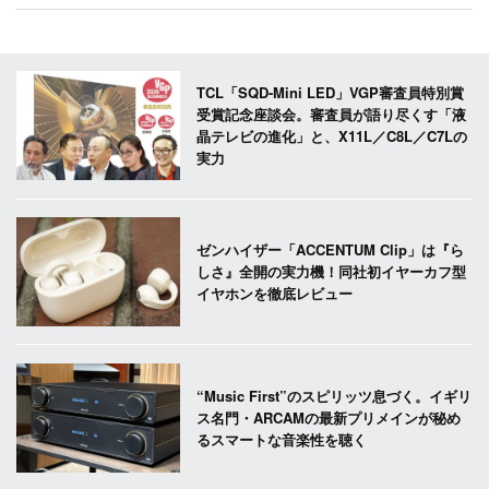
TCL「SQD-Mini LED」VGP審査員特別賞
受賞記念座談会。審査員が語り尽くす「液
晶テレビの進化」と、X11L／C8L／C7Lの
実力
ゼンハイザー「ACCENTUM Clip」は『ら
しさ』全開の実力機！同社初イヤーカフ型
イヤホンを徹底レビュー
“Music First”のスピリッツ息づく。イギリ
ス名門・ARCAMの最新プリメインが秘め
るスマートな音楽性を聴く