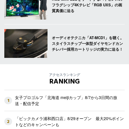
フラグシップ4Kテレビ「RGB UXS」の画
質真価に迫る
オーディオテクニカ「AT-MCD1」を聴く。
スタイラスチップ一体型ダイヤモンドカン
チレバー採用カートリッジの実力に迫る！
アクセスランキング
RANKING
女子プロゴルフ「北海道 meijiカップ」8/7から3日間の放
1
送・配信予定
「ビックカメラ浦和西口店」8/29オープン 最大20%ポイン
2
トなどのキャンペーンも