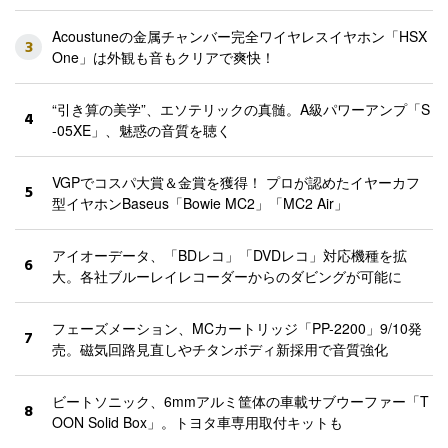
Acoustuneの金属チャンバー完全ワイヤレスイヤホン「HSX
3
One」は外観も音もクリアで爽快！
“引き算の美学”、エソテリックの真髄。A級パワーアンプ「S
4
-05XE」、魅惑の音質を聴く
VGPでコスパ大賞＆金賞を獲得！ プロが認めたイヤーカフ
5
型イヤホンBaseus「Bowie MC2」「MC2 Air」
アイオーデータ、「BDレコ」「DVDレコ」対応機種を拡
6
大。各社ブルーレイレコーダーからのダビングが可能に
フェーズメーション、MCカートリッジ「PP-2200」9/10発
7
売。磁気回路見直しやチタンボディ新採用で音質強化
ビートソニック、6mmアルミ筐体の車載サブウーファー「T
8
OON Solid Box」。トヨタ車専用取付キットも