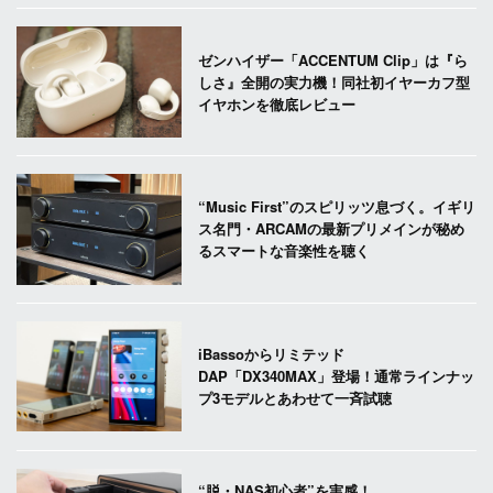
ゼンハイザー「ACCENTUM Clip」は『ら
しさ』全開の実力機！同社初イヤーカフ型
イヤホンを徹底レビュー
“Music First”のスピリッツ息づく。イギリ
ス名門・ARCAMの最新プリメインが秘め
るスマートな音楽性を聴く
iBassoからリミテッド
DAP「DX340MAX」登場！通常ラインナッ
プ3モデルとあわせて一斉試聴
“脱・NAS初心者”を実感！