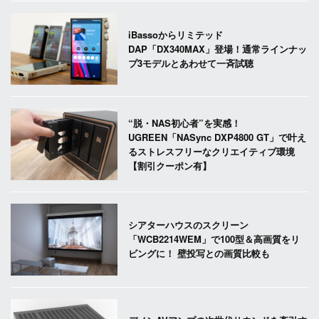
iBassoからリミテッド
DAP「DX340MAX」登場！通常ラインナッ
プ3モデルとあわせて一斉試聴
“脱・NAS初心者”を実感！
UGREEN「NASync DXP4800 GT」で叶え
るストレスフリーなクリエイティブ環境
【割引クーポン有】
シアターハウスのスクリーン
「WCB2214WEM」で100型＆高画質をリ
ビングに！ 壁投写との画質比較も