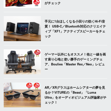
がチェック
手元に1台ほしくなる小回りの効くHi-Fi音
質！ USB-C／Bluetooth対応のクリエイテ
ィブ「XF1」アクティブスピーカーをチェ
ック
ゲーマー以外にもオススメ！他と一線を画
す座り心地と使い勝手のゲーミングチェ
ア、Boulies「Master Rex／Neo」レビュ
ー
AR／XRグラスはホームシアターの夢を見
るか？VITUREの「Beast」「Luma
Ultra」をオーディオビジュアル評論家がチ
ェック！