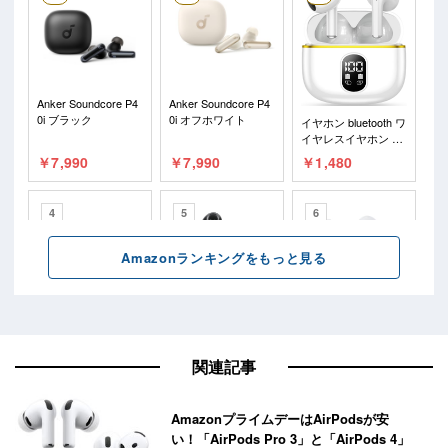
関連記事
AmazonプライムデーはAirPodsが安
い！「AirPods Pro 3」と「AirPods 4」