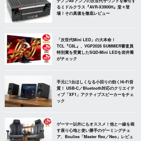
デノンAVアンプの次世代サウンドを牽引す
るミドルクラス『AVR-X3900H』堂々登
場！その真価を徹底レビュー
「次世代Mini LED」の大本命！
TCL『C8L』、VGP2026 SUMMER審査員
特別賞を受賞したSQD-Mini LEDを岩井喬
がチェック
手元に1台ほしくなる小回りの効くHi-Fi音
質！ USB-C／Bluetooth対応のクリエイテ
ィブ「XF1」アクティブスピーカーをチェ
ック
ゲーマー以外にもオススメ！他と一線を画
す座り心地と使い勝手のゲーミングチェ
ア、Boulies「Master Rex／Neo」レビュ