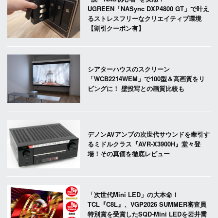
UGREEN「NASync DXP4800 GT」で叶え
るストレスフリーなクリエイティブ環境
【割引クーポン有】
シアターハウスのスクリーン
「WCB2214WEM」で100型＆高画質をリ
ビングに！ 壁投写との画質比較も
デノンAVアンプの次世代サウンドを牽引す
るミドルクラス『AVR-X3900H』堂々登
場！その真価を徹底レビュー
「次世代Mini LED」の大本命！
TCL『C8L』、VGP2026 SUMMER審査員
特別賞を受賞したSQD-Mini LEDを岩井喬