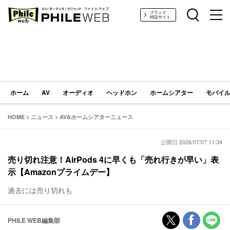
PHILE WEB｜AV/オーディオ/ガジェット
ブランド
特設サイト
ホーム
AV
オーディオ
ヘッドホン
ホームシアター
モバイル
HOME
>
ニュース
>
AV&ホームシアターニュース
公開日 2026/07/07 11:34
売り切れ注意！AirPods 4に早くも「売れ行きが早い」表
示【Amazonプライムデー】
過去には売り切れも
PHILE WEB編集部