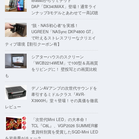
iBassoからリミテッド
DAP「DX340MAX」登場！通常ライ
ンナップ3モデルとあわせて一斉試聴
“脱・NAS初心者”を実感！
UGREEN「NASync DXP4800 GT」
で叶えるストレスフリーなクリエイ
ティブ環境【割引クーポン有】
シアターハウスのスクリーン
「WCB2214WEM」で100型＆高画質
をリビングに！ 壁投写との画質比較
も
デノンAVアンプの次世代サウンドを
牽引するミドルクラス『AVR-
X3900H』堂々登場！その真価を徹底
レビュー
「次世代Mini LED」の大本命！
TCL『C8L』、VGP2026 SUMMER審
査員特別賞を受賞したSQD-Mini LED
を岩井喬がチェック