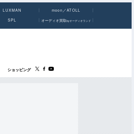
LUXMAN
moon／ATOLL
SPL
オーディオ買取
byオーディオランド
ス
ショッピング