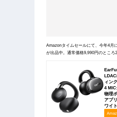
Amazonタイムセールにて、今年4月に
が出品中。通常価格9,990円のところ2
EarF
LDA
ィング
4 M
物理ボ
アプリ
ワイト
Amaz