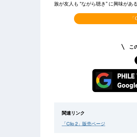
族が友人も “ながら聴き” に興味が
「
こ
関連リンク
「Clip 2」販売ページ