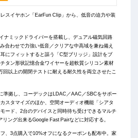
イヤホン「EarFun Clip」から、低音の迫力や装
。
ダイナミックドライバーを搭載し、デュアル磁気回路
との組み合わせで力強い低音／クリアな中高域を兼ね備え
耳にフィットすると謳う「C型ブリッジ」設計をブ
ケルチタン形状記憶合金ワイヤーを超軟質シリコン素材
万回以上の開閉テストに耐える耐久性を両立させたこ
6.0に準拠し、コーデックはLDAC／AAC／SBCをサポー
やカスタマイズのほか、空間オーディオ機能「シアタ
モード、2台のデバイスと同時待ち受けできるマルチ
ング出来るGoogle Fast Pairなどに対応する。
オフ、3点購入で10%オフになるクーポンも配布中。家