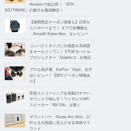
Amazonで超お得！「ATH-
SQ1TW2NC」の魅力を徹底解説！
【期間限定クーポン情報も】日常か
らスポーツまで！ タフで多機能な
「Amazfit Active Max」をレビュー
コンパクトサイズに大画面＆高画質
をオールインワン！ ETOEモバイル
プロジェクター「Dolphin 2」を検証
プロも高評価。EarFun「Clip2」全方
位レビュー！【割引クーポン情報あ
り】
音楽ストリーミングを信頼のヤマハ
サウンドで鳴らす！ワイヤレスHiFi
スピーカー「NX-70A」を聴く
サウンドバー「Sonos Arc Ultra」が
叶える大画面に没入させる本格サラ
ウンド