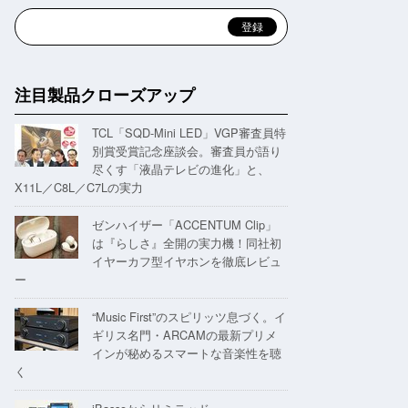
注目製品クローズアップ
TCL「SQD-Mini LED」VGP審査員特
別賞受賞記念座談会。審査員が語り
尽くす「液晶テレビの進化」と、
X11L／C8L／C7Lの実力
ゼンハイザー「ACCENTUM Clip」
は『らしさ』全開の実力機！同社初
イヤーカフ型イヤホンを徹底レビュ
ー
“Music First”のスピリッツ息づく。イ
ギリス名門・ARCAMの最新プリメ
インが秘めるスマートな音楽性を聴
く