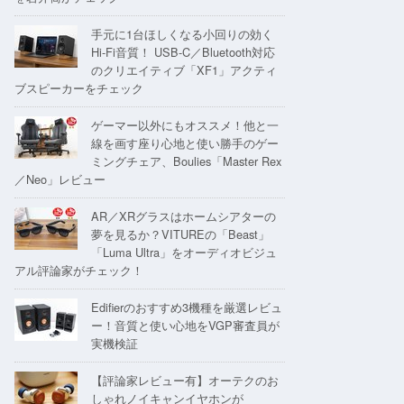
手元に1台ほしくなる小回りの効く
Hi-Fi音質！ USB-C／Bluetooth対応
のクリエイティブ「XF1」アクティ
ブスピーカーをチェック
ゲーマー以外にもオススメ！他と一
線を画す座り心地と使い勝手のゲー
ミングチェア、Boulies「Master Rex
／Neo」レビュー
AR／XRグラスはホームシアターの
夢を見るか？VITUREの「Beast」
「Luma Ultra」をオーディオビジュ
アル評論家がチェック！
Edifierのおすすめ3機種を厳選レビュ
ー！音質と使い心地をVGP審査員が
実機検証
【評論家レビュー有】オーテクのお
しゃれノイキャンイヤホンが