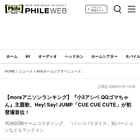
PHILE WEB｜AV/オーディオ/ガジェット
ブランド
特設サイト
ホーム
AV
オーディオ
ヘッドホン
ホームシアター
モバイル
HOME
>
ニュース
>
AV&ホームシアターニュース
公開日 2026/07/01 12:00
【moraアニソンランキング】『小3アシベ QQゴマちゃ
ん』主題歌、Hey! Say! JUMP「CUE CUE CUTE」が初
登場首位！
YOASOBIゲームコラボソング、「パッパパラダイス」別バージョ
ンなどもランクイン