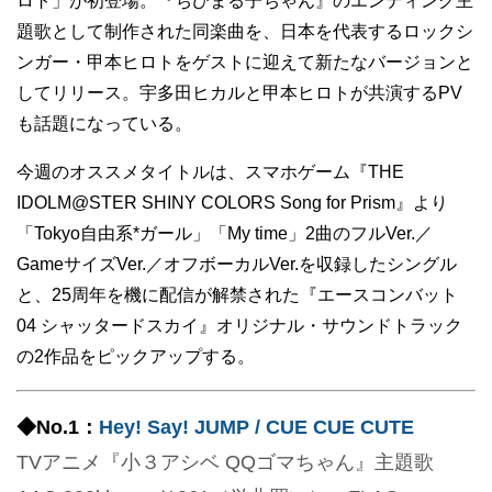
ロト」が初登場。『ちびまる子ちゃん』のエンディング主
題歌として制作された同楽曲を、日本を代表するロックシ
ンガー・甲本ヒロトをゲストに迎えて新たなバージョンと
してリリース。宇多田ヒカルと甲本ヒロトが共演するPV
も話題になっている。
今週のオススメタイトルは、スマホゲーム『THE
IDOLM@STER SHINY COLORS Song for Prism』より
「Tokyo自由系*ガール」「My time」2曲のフルVer.／
GameサイズVer.／オフボーカルVer.を収録したシングル
と、25周年を機に配信が解禁された『エースコンバット
04 シャッタードスカイ』オリジナル・サウンドトラック
の2作品をピックアップする。
◆No.1：
Hey! Say! JUMP / CUE CUE CUTE
TVアニメ『小３アシベ QQゴマちゃん』主題歌