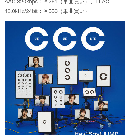
AAC 320kbps：￥261（単曲買い）、FLAC
48.0kHz/24bit：￥550（単曲買い）