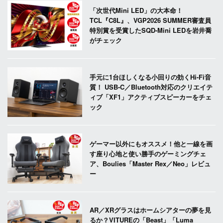
「次世代Mini LED」の大本命！
TCL『C8L』、VGP2026 SUMMER審査員
特別賞を受賞したSQD-Mini LEDを岩井喬
がチェック
手元に1台ほしくなる小回りの効くHi-Fi音
質！ USB-C／Bluetooth対応のクリエイテ
ィブ「XF1」アクティブスピーカーをチェ
ック
ゲーマー以外にもオススメ！他と一線を画
す座り心地と使い勝手のゲーミングチェ
ア、Boulies「Master Rex／Neo」レビュ
ー
AR／XRグラスはホームシアターの夢を見
るか？VITUREの「Beast」「Luma