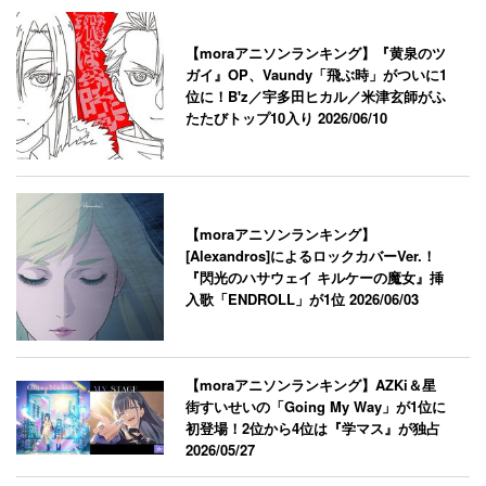
【moraアニソンランキング】『黄泉のツ
ガイ』OP、Vaundy「飛ぶ時」がついに1
位に！B'z／宇多田ヒカル／米津玄師がふ
たたびトップ10入り
2026/06/10
【moraアニソンランキング】
[Alexandros]によるロックカバーVer.！
『閃光のハサウェイ キルケーの魔女』挿
入歌「ENDROLL」が1位
2026/06/03
【moraアニソンランキング】AZKi＆星
街すいせいの「Going My Way」が1位に
初登場！2位から4位は『学マス』が独占
2026/05/27