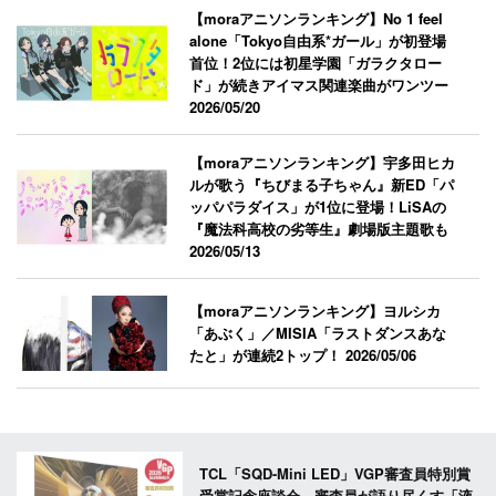
【moraアニソンランキング】No 1 feel
alone「Tokyo自由系*ガール」が初登場
首位！2位には初星学園「ガラクタロー
ド」が続きアイマス関連楽曲がワンツー
2026/05/20
【moraアニソンランキング】宇多田ヒカ
ルが歌う『ちびまる子ちゃん』新ED「パ
ッパパラダイス」が1位に登場！LiSAの
『魔法科高校の劣等生』劇場版主題歌も
2026/05/13
【moraアニソンランキング】ヨルシカ
「あぶく」／MISIA「ラストダンスあな
たと」が連続2トップ！
2026/05/06
TCL「SQD-Mini LED」VGP審査員特別賞
受賞記念座談会。審査員が語り尽くす「液