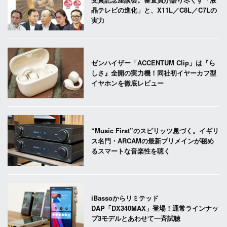
晶テレビの進化」と、X11L／C8L／C7Lの
実力
ゼンハイザー「ACCENTUM Clip」は『ら
しさ』全開の実力機！同社初イヤーカフ型
イヤホンを徹底レビュー
“Music First”のスピリッツ息づく。イギリ
ス名門・ARCAMの最新プリメインが秘め
るスマートな音楽性を聴く
iBassoからリミテッド
DAP「DX340MAX」登場！通常ラインナッ
プ3モデルとあわせて一斉試聴