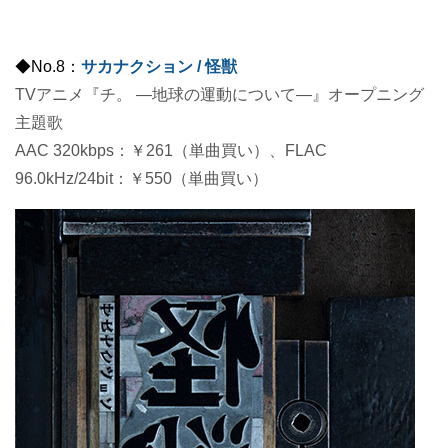
◆No.8：
サカナクション / 怪獣
TVアニメ『チ。 ―地球の運動について―』オープニング
主題歌
AAC 320kbps：￥261（単曲買い）、FLAC
96.0kHz/24bit：￥550（単曲買い）