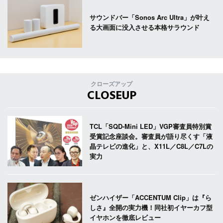
サウンドバー「Sonos Arc Ultra」が叶え
る大画面に没入させる本格サラウンド
クローズアップ
CLOSEUP
TCL「SQD-Mini LED」VGP審査員特別賞
受賞記念座談会。審査員が語り尽くす「液
晶テレビの進化」と、X11L／C8L／C7Lの
実力
ゼンハイザー「ACCENTUM Clip」は『ら
しさ』全開の実力機！同社初イヤーカフ型
イヤホンを徹底レビュー