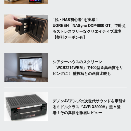
“脱・NAS初心者”を実感！
UGREEN「NASync DXP4800 GT」で叶え
るストレスフリーなクリエイティブ環境
【割引クーポン有】
シアターハウスのスクリーン
「WCB2214WEM」で100型＆高画質をリ
ビングに！ 壁投写との画質比較も
デノンAVアンプの次世代サウンドを牽引す
るミドルクラス『AVR-X3900H』堂々登
場！その真価を徹底レビュー