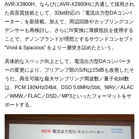
AVR-X3900H、ならびにAVR-X2900Hに共通して採用され
た高音質技術として、32bit対応の「電流出力型DAコンバ
ーター」を新搭載。加えて、周辺回路やカップリングコン
デンサーも再検討し、さらにIV変換に薄膜抵抗を使用する
ことで、デノンブランドが理想とするサウンドコンセプト
“Vivid & Spacious” をより一層突き詰めたという。
具体的なスペック向上として、電流出力型DAコンバータ
ーの変更により、プリアンプ部のS/Nは15dBも改善したそ
うだ。再生可能な最大サンプリング周波数／量子化bit数
は、PCM 192kHz/24bit、DSD 5.6MHz/1bit。WAV／ALAC
／WMW／FLAC／DSD／MP3といったフォーマットをサ
ポートする。