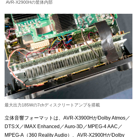
AVR-X2900Hの筐体内部
最大出力185Wの7chディスクリートアンプを搭載
立体音響フォーマットは、AVR-X3900HがDolby Atmos／
DTS:X／IMAX Enhanced／Auro-3D／MPEG-4 AAC／
MPEG-A（360 Reality Audio）、AVR-X2900HがDolby