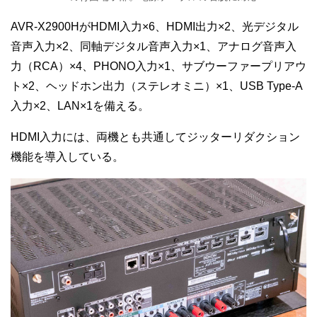
AVR-X2900HがHDMI入力×6、HDMI出力×2、光デジタル
音声入力×2、同軸デジタル音声入力×1、アナログ音声入
力（RCA）×4、PHONO入力×1、サブウーファープリアウ
ト×2、ヘッドホン出力（ステレオミニ）×1、USB Type-A
入力×2、LAN×1を備える。
HDMI入力には、両機とも共通してジッターリダクション
機能を導入している。