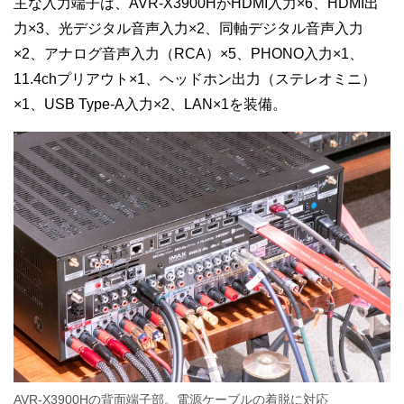
主な入力端子は、AVR-X3900HがHDMI入力×6、HDMI出
力×3、光デジタル音声入力×2、同軸デジタル音声入力
×2、アナログ音声入力（RCA）×5、PHONO入力×1、
11.4chプリアウト×1、ヘッドホン出力（ステレオミニ）
×1、USB Type-A入力×2、LAN×1を装備。
AVR-X3900Hの背面端子部。電源ケーブルの着脱に対応