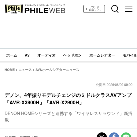
PHILE WEB｜AV/オーディオ/ガジェット
ブランド
特設サイト
ホーム
AV
オーディオ
ヘッドホン
ホームシアター
モバイル
HOME
>
ニュース
>
AV&ホームシアターニュース
公開日 2026/06/09 09:00
デノン、4年振りモデルチェンジのミドルクラスAVアンプ
「AVR-X3900H」「AVR-X2900H」
DENON HOMEシリーズと連携する「ワイヤレスサラウンド」新搭
載