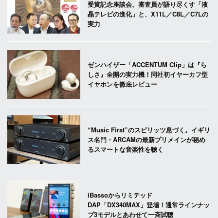
受賞記念座談会。審査員が語り尽くす「液
晶テレビの進化」と、X11L／C8L／C7Lの
実力
ゼンハイザー「ACCENTUM Clip」は『ら
しさ』全開の実力機！同社初イヤーカフ型
イヤホンを徹底レビュー
“Music First”のスピリッツ息づく。イギリ
ス名門・ARCAMの最新プリメインが秘め
るスマートな音楽性を聴く
iBassoからリミテッド
DAP「DX340MAX」登場！通常ラインナッ
プ3モデルとあわせて一斉試聴