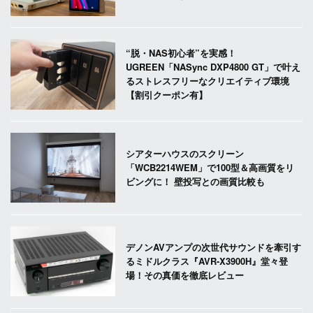
“脱・NAS初心者”を実感！
UGREEN「NASync DXP4800 GT」で叶え
るストレスフリーなクリエイティブ環境
【割引クーポン有】
シアターハウスのスクリーン
「WCB2214WEM」で100型＆高画質をリ
ビングに！ 壁投写との画質比較も
デノンAVアンプの次世代サウンドを牽引す
るミドルクラス『AVR-X3900H』堂々登
場！その真価を徹底レビュー