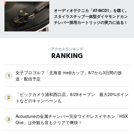
オーディオテクニカ「AT-MCD1」を聴く。
スタイラスチップ一体型ダイヤモンドカン
チレバー採用カートリッジの実力に迫る！
アクセスランキング
RANKING
女子プロゴルフ「北海道 meijiカップ」8/7から3日間の放
1
送・配信予定
「ビックカメラ浦和西口店」8/29オープン 最大20%ポイン
2
トなどのキャンペーンも
Acoustuneの金属チャンバー完全ワイヤレスイヤホン「HSX
3
One」は外観も音もクリアで爽快！