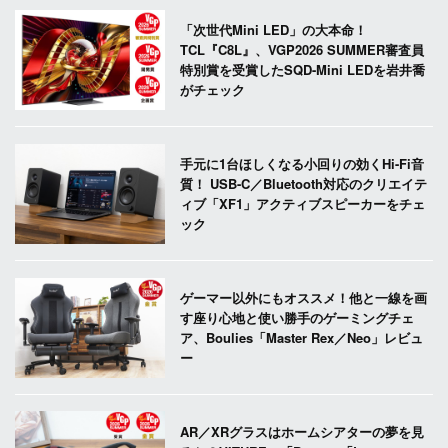
「次世代Mini LED」の大本命！
TCL『C8L』、VGP2026 SUMMER審査員
特別賞を受賞したSQD-Mini LEDを岩井喬
がチェック
手元に1台ほしくなる小回りの効くHi-Fi音
質！ USB-C／Bluetooth対応のクリエイテ
ィブ「XF1」アクティブスピーカーをチェ
ック
ゲーマー以外にもオススメ！他と一線を画
す座り心地と使い勝手のゲーミングチェ
ア、Boulies「Master Rex／Neo」レビュ
ー
AR／XRグラスはホームシアターの夢を見