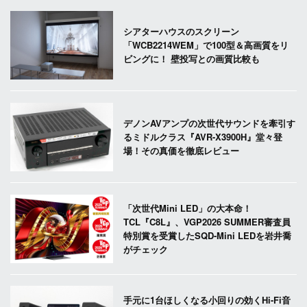
シアターハウスのスクリーン
「WCB2214WEM」で100型＆高画質をリ
ビングに！ 壁投写との画質比較も
デノンAVアンプの次世代サウンドを牽引す
るミドルクラス『AVR-X3900H』堂々登
場！その真価を徹底レビュー
「次世代Mini LED」の大本命！
TCL『C8L』、VGP2026 SUMMER審査員
特別賞を受賞したSQD-Mini LEDを岩井喬
がチェック
手元に1台ほしくなる小回りの効くHi-Fi音