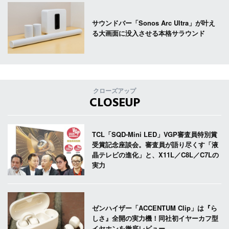
サウンドバー「Sonos Arc Ultra」が叶え
る大画面に没入させる本格サラウンド
クローズアップ
CLOSEUP
TCL「SQD-Mini LED」VGP審査員特別賞
受賞記念座談会。審査員が語り尽くす「液
晶テレビの進化」と、X11L／C8L／C7Lの
実力
ゼンハイザー「ACCENTUM Clip」は『ら
しさ』全開の実力機！同社初イヤーカフ型
イヤホンを徹底レビュー