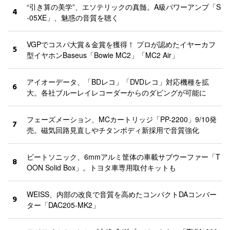
“引き算の美学”、エソテリックの真髄。A級パワーアンプ「S
4
-05XE」、魅惑の音質を聴く
VGPでコスパ大賞＆金賞を獲得！ プロが認めたイヤーカフ
5
型イヤホンBaseus「Bowie MC2」「MC2 Air」
アイオーデータ、「BDレコ」「DVDレコ」対応機種を拡
6
大。各社ブルーレイレコーダーからのダビングが可能に
フェーズメーション、MCカートリッジ「PP-2200」9/10発
7
売。磁気回路見直しやチタンボディ新採用で音質強化
ビートソニック、6mmアルミ筐体の車載サブウーファー「T
8
OON Solid Box」。トヨタ車専用取付キットも
WEISS、内部の改良で音質を高めたコンパクトDAコンバー
9
ター「DAC205-MK2」