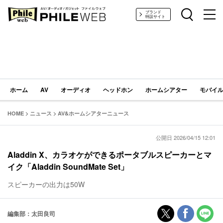
PHILE WEB｜AV/オーディオ/ガジェット
ブランド
特設サイト
ホーム
AV
オーディオ
ヘッドホン
ホームシアター
モバイル
HOME
>
ニュース
>
AV&ホームシアターニュース
公開日 2026/04/15 12:01
Aladdin X、カラオケができるポータブルスピーカーとマ
イク「Aladdin SoundMate Set」
スピーカーの出力は50W
編集部：太田良司