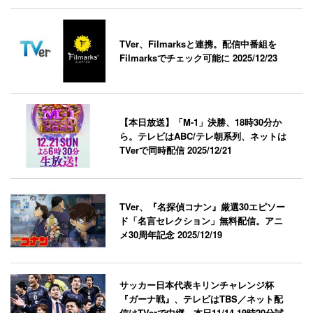
TVer、Filmarksと連携。配信中番組を
Filmarksでチェック可能に
2025/12/23
【本日放送】「M-1」決勝、18時30分か
ら。テレビはABC/テレ朝系列、ネットは
TVerで同時配信
2025/12/21
TVer、『名探偵コナン』厳選30エピソー
ド「名言セレクション」無料配信。アニ
メ30周年記念
2025/12/19
サッカー日本代表キリンチャレンジ杯
『ガーナ戦』、テレビはTBS／ネット配
信はTVerで中継。本日11/14 19時20分試