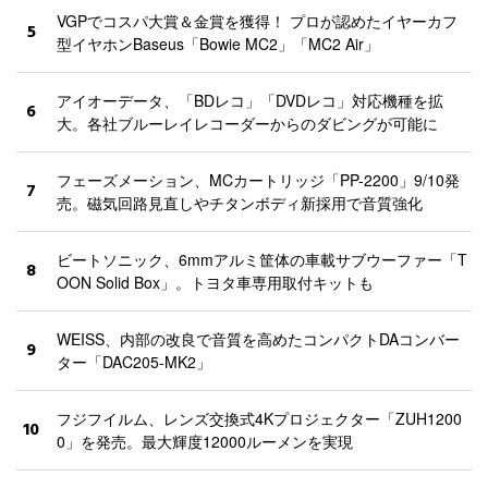
VGPでコスパ大賞＆金賞を獲得！ プロが認めたイヤーカフ
5
型イヤホンBaseus「Bowie MC2」「MC2 Air」
アイオーデータ、「BDレコ」「DVDレコ」対応機種を拡
6
大。各社ブルーレイレコーダーからのダビングが可能に
フェーズメーション、MCカートリッジ「PP-2200」9/10発
7
売。磁気回路見直しやチタンボディ新採用で音質強化
ビートソニック、6mmアルミ筐体の車載サブウーファー「T
8
OON Solid Box」。トヨタ車専用取付キットも
WEISS、内部の改良で音質を高めたコンパクトDAコンバー
9
ター「DAC205-MK2」
フジフイルム、レンズ交換式4Kプロジェクター「ZUH1200
10
0」を発売。最大輝度12000ルーメンを実現