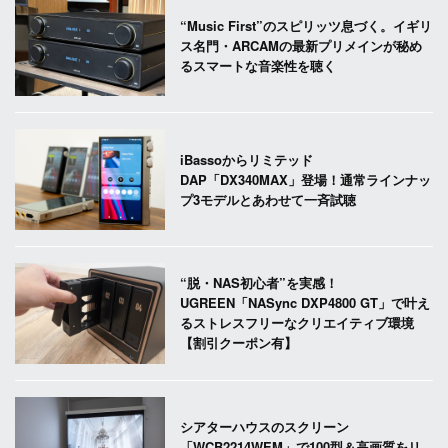
“Music First”のスピリッツ息づく。イギリ
ス名門・ARCAMの最新プリメインが秘め
るスマートな音楽性を聴く
iBassoからリミテッド
DAP「DX340MAX」登場！通常ラインナッ
プ3モデルとあわせて一斉試聴
“脱・NAS初心者”を実感！
UGREEN「NASync DXP4800 GT」で叶え
るストレスフリーなクリエイティブ環境
【割引クーポン有】
シアターハウスのスクリーン
「WCB2214WEM」で100型＆高画質をリ