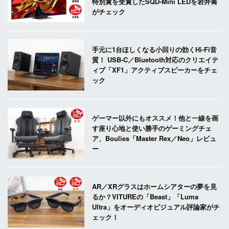
特別賞を受賞したSQD-Mini LEDを岩井喬
がチェック
手元に1台ほしくなる小回りの効くHi-Fi音
質！ USB-C／Bluetooth対応のクリエイテ
ィブ「XF1」アクティブスピーカーをチェ
ック
ゲーマー以外にもオススメ！他と一線を画
す座り心地と使い勝手のゲーミングチェ
ア、Boulies「Master Rex／Neo」レビュ
ー
AR／XRグラスはホームシアターの夢を見
るか？VITUREの「Beast」「Luma
Ultra」をオーディオビジュアル評論家がチ
ェック！