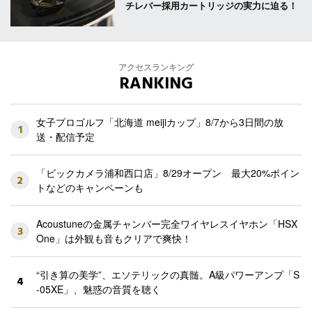
チレバー採用カートリッジの実力に迫る！
アクセスランキング
RANKING
女子プロゴルフ「北海道 meijiカップ」8/7から3日間の放
1
送・配信予定
「ビックカメラ浦和西口店」8/29オープン 最大20%ポイン
2
トなどのキャンペーンも
Acoustuneの金属チャンバー完全ワイヤレスイヤホン「HSX
3
One」は外観も音もクリアで爽快！
“引き算の美学”、エソテリックの真髄。A級パワーアンプ「S
4
-05XE」、魅惑の音質を聴く