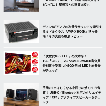
ビングに！ 壁投写との画質比較も
デノンAVアンプの次世代サウンドを牽引す
るミドルクラス『AVR-X3900H』堂々登
場！その真価を徹底レビュー
「次世代Mini LED」の大本命！
TCL『C8L』、VGP2026 SUMMER審査員
特別賞を受賞したSQD-Mini LEDを岩井喬
がチェック
手元に1台ほしくなる小回りの効くHi-Fi音
質！ USB-C／Bluetooth対応のクリエイテ
ィブ「XF1」アクティブスピーカーをチェ
ック