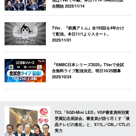
合開始
2025/11/14
TVer、『鉄腕アトム』全193話を4年かけ
て配信。本日11/1よりスタート。
2025/11/01
『SMBC日本シリーズ2025』TVerで全試
合無料ライブ配信決定。明日10/25開幕
2025/10/24
TCL「SQD-Mini LED」VGP審査員特別賞
受賞記念座談会。審査員が語り尽くす「液
晶テレビの進化」と、X11L／C8L／C7Lの
実力