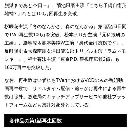
脱獄まであと××日－』、菊池風磨主演『こちら予備自衛英
雄補?!』などは100万回再生を突破。
杉咲花主演『冬のなんかさ、春のなんかね』第1話が3日間
でTVer再生数100万を突破。松本まりか主演『元科捜研の
主婦』、勝地涼＆瀧本美織W主演『身代金は誘拐です』、
反町隆史＆大森南朋＆津田健次郎トリプル主演『ラムネモ
ンキー』、福士蒼汰主演『東京P.D. 警視庁広報2係』も
100万再生を突破した。
なお、再生数はいずれもTVerにおけるVODのみの番組動
画再生数で、リアルタイム配信・追っかけ再生による再生
数は除外。放送局のキャッチアップサービスや他社プラッ
トフォームなども集計対象外としている。
各作品の第1話再生回数