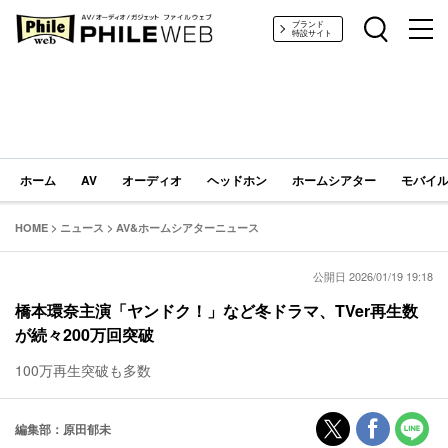
PHILE WEB｜AV/オーディオ/ガジェット
ブランド
特設サイト
ホーム
AV
オーディオ
ヘッドホン
ホームシアター
モバイル
HOME
>
ニュース
>
AV&ホームシアターニュース
公開日 2026/01/19 19:18
橋本環奈主演「ヤンドク！」など冬ドラマ、TVer再生数
が続々200万回突破
100万再生突破も多数
編集部：原田郁未