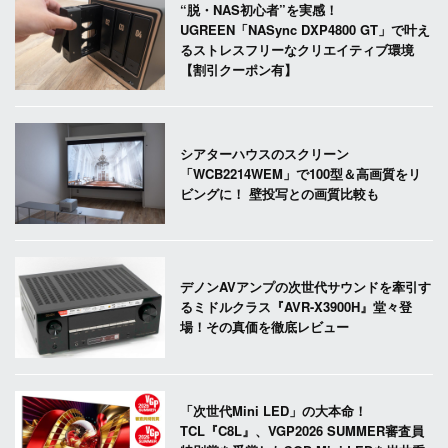
“脱・NAS初心者”を実感！
UGREEN「NASync DXP4800 GT」で叶え
るストレスフリーなクリエイティブ環境
【割引クーポン有】
シアターハウスのスクリーン
「WCB2214WEM」で100型＆高画質をリ
ビングに！ 壁投写との画質比較も
デノンAVアンプの次世代サウンドを牽引す
るミドルクラス『AVR-X3900H』堂々登
場！その真価を徹底レビュー
「次世代Mini LED」の大本命！
TCL『C8L』、VGP2026 SUMMER審査員