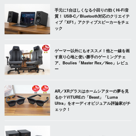
手元に1台ほしくなる小回りの効くHi-Fi音
質！ USB-C／Bluetooth対応のクリエイテ
ィブ「XF1」アクティブスピーカーをチェ
ック
ゲーマー以外にもオススメ！他と一線を画
す座り心地と使い勝手のゲーミングチェ
ア、Boulies「Master Rex／Neo」レビュ
ー
AR／XRグラスはホームシアターの夢を見
るか？VITUREの「Beast」「Luma
Ultra」をオーディオビジュアル評論家がチ
ェック！