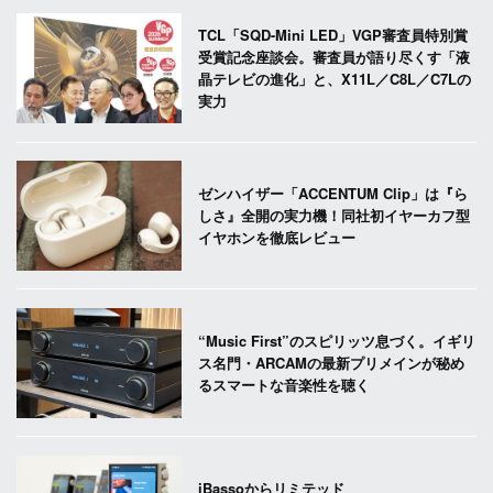
TCL「SQD-Mini LED」VGP審査員特別賞
受賞記念座談会。審査員が語り尽くす「液
晶テレビの進化」と、X11L／C8L／C7Lの
実力
ゼンハイザー「ACCENTUM Clip」は『ら
しさ』全開の実力機！同社初イヤーカフ型
イヤホンを徹底レビュー
“Music First”のスピリッツ息づく。イギリ
ス名門・ARCAMの最新プリメインが秘め
るスマートな音楽性を聴く
iBassoからリミテッド