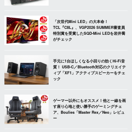
「次世代Mini LED」の大本命！
TCL『C8L』、VGP2026 SUMMER審査員
特別賞を受賞したSQD-Mini LEDを岩井喬
がチェック
手元に1台ほしくなる小回りの効くHi-Fi音
質！ USB-C／Bluetooth対応のクリエイテ
ィブ「XF1」アクティブスピーカーをチェ
ック
ゲーマー以外にもオススメ！他と一線を画
す座り心地と使い勝手のゲーミングチェ
ア、Boulies「Master Rex／Neo」レビュ
ー