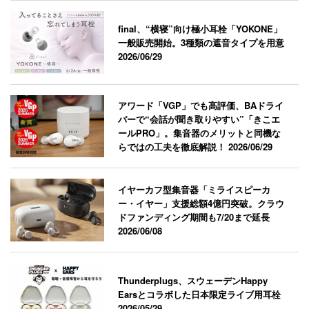
final、“横寝”向け極小耳栓「YOKONE」
一般販売開始。3種類の遮音タイプを用意
2026/06/29
アワード「VGP」でも高評価、BAドライ
バーで“会話が聞き取りやすい”「きこエ
ールPRO」。集音器のメリットと同機な
らではの工夫を徹底解説！
2026/06/29
イヤーカフ型集音器「ミライスピーカ
ー・イヤー」支援総額4億円突破。クラウ
ドファンディング期間も7/20まで延長
2026/06/08
Thunderplugs、スウェーデンHappy
Earsとコラボした日本限定ライブ用耳栓
2026/05/29