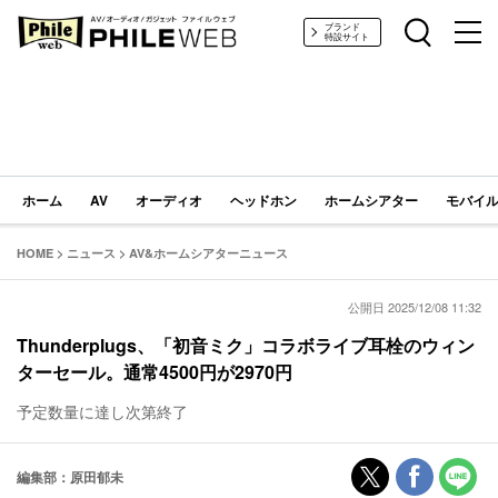
PHILE WEB｜AV/オーディオ/ガジェット
ブランド
特設サイト
ホーム
AV
オーディオ
ヘッドホン
ホームシアター
モバイル
HOME
>
ニュース
>
AV&ホームシアターニュース
公開日 2025/12/08 11:32
Thunderplugs、「初音ミク」コラボライブ耳栓のウィン
ターセール。通常4500円が2970円
予定数量に達し次第終了
編集部：原田郁未