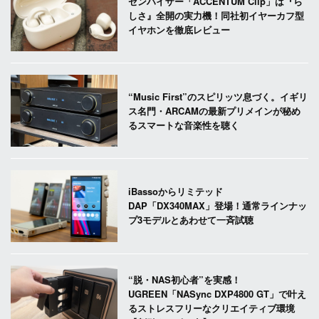
ゼンハイザー「ACCENTUM Clip」は『ら
しさ』全開の実力機！同社初イヤーカフ型
イヤホンを徹底レビュー
“Music First”のスピリッツ息づく。イギリ
ス名門・ARCAMの最新プリメインが秘め
るスマートな音楽性を聴く
iBassoからリミテッド
DAP「DX340MAX」登場！通常ラインナッ
プ3モデルとあわせて一斉試聴
“脱・NAS初心者”を実感！
UGREEN「NASync DXP4800 GT」で叶え
るストレスフリーなクリエイティブ環境