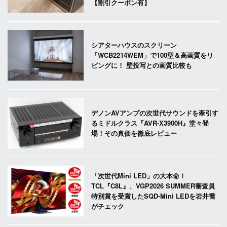
【割引クーポン有】
シアターハウスのスクリーン
「WCB2214WEM」で100型＆高画質をリ
ビングに！ 壁投写との画質比較も
デノンAVアンプの次世代サウンドを牽引す
るミドルクラス『AVR-X3900H』堂々登
場！その真価を徹底レビュー
「次世代Mini LED」の大本命！
TCL『C8L』、VGP2026 SUMMER審査員
特別賞を受賞したSQD-Mini LEDを岩井喬
がチェック