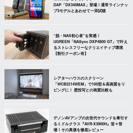
DAP「DX340MAX」登場！通常ラインナッ
プ3モデルとあわせて一斉試聴
“脱・NAS初心者”を実感！
UGREEN「NASync DXP4800 GT」で叶え
るストレスフリーなクリエイティブ環境
【割引クーポン有】
シアターハウスのスクリーン
「WCB2214WEM」で100型＆高画質をリ
ビングに！ 壁投写との画質比較も
デノンAVアンプの次世代サウンドを牽引す
るミドルクラス『AVR-X3900H』堂々登
場！その真価を徹底レビュー