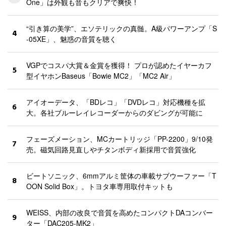
One」は外観も音もクリアで爽快！
“引き算の美学”、エソテリックの真髄。A級パワーアンプ「S
4
-05XE」、魅惑の音質を聴く
VGPでコスパ大賞＆金賞を獲得！ プロが認めたイヤーカフ
5
型イヤホンBaseus「Bowie MC2」「MC2 Air」
アイオーデータ、「BDレコ」「DVDレコ」対応機種を拡
6
大。各社ブルーレイレコーダーからのダビングが可能に
フェーズメーション、MCカートリッジ「PP-2200」9/10発
7
売。磁気回路見直しやチタンボディ新採用で音質強化
ビートソニック、6mmアルミ筐体の車載サブウーファー「T
8
OON Solid Box」。トヨタ車専用取付キットも
WEISS、内部の改良で音質を高めたコンパクトDAコンバー
9
ター「DAC205-MK2」