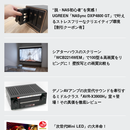
“脱・NAS初心者”を実感！
UGREEN「NASync DXP4800 GT」で叶え
るストレスフリーなクリエイティブ環境
【割引クーポン有】
シアターハウスのスクリーン
「WCB2214WEM」で100型＆高画質をリ
ビングに！ 壁投写との画質比較も
デノンAVアンプの次世代サウンドを牽引す
るミドルクラス『AVR-X3900H』堂々登
場！その真価を徹底レビュー
「次世代Mini LED」の大本命！