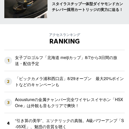
スタイラスチップ一体型ダイヤモンドカン
チレバー採用カートリッジの実力に迫る！
アクセスランキング
RANKING
女子プロゴルフ「北海道 meijiカップ」8/7から3日間の放
1
送・配信予定
「ビックカメラ浦和西口店」8/29オープン 最大20%ポイン
2
トなどのキャンペーンも
Acoustuneの金属チャンバー完全ワイヤレスイヤホン「HSX
3
One」は外観も音もクリアで爽快！
“引き算の美学”、エソテリックの真髄。A級パワーアンプ「S
4
-05XE」、魅惑の音質を聴く