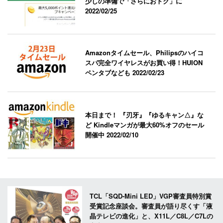
少しの準備で「さらにおトク」に
2022/02/25
Amazonタイムセール、Philipsのハイコ
スパ完全ワイヤレスがお買い得！HUION
ペンタブなども
2022/02/23
本日まで！ 『刃牙』『ゆるキャン△』な
ど Kindleマンガが最大60%オフのセール
開催中
2022/02/10
TCL「SQD-Mini LED」VGP審査員特別賞
受賞記念座談会。審査員が語り尽くす「液
晶テレビの進化」と、X11L／C8L／C7Lの