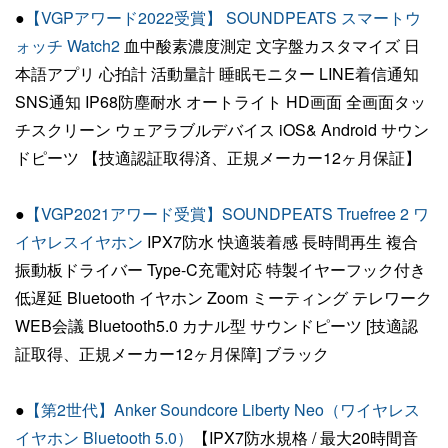
●
【VGPアワード2022受賞】 SOUNDPEATS スマートウ
ォッチ Watch2
血中酸素濃度測定 文字盤カスタマイズ 日
本語アプリ 心拍計 活動量計 睡眠モニター LINE着信通知
SNS通知 IP68防塵耐水 オートライト HD画面 全画面タッ
チスクリーン ウェアラブルデバイス iOS& Android サウン
ドピーツ 【技適認証取得済、正規メーカー12ヶ月保証】
●
【VGP2021アワード受賞】SOUNDPEATS Truefree 2 ワ
イヤレスイヤホン
IPX7防水 快適装着感 長時間再生 複合
振動板ドライバー Type-C充電対応 特製イヤーフック付き
低遅延 Bluetooth イヤホン Zoom ミーティング テレワーク
WEB会議 Bluetooth5.0 カナル型 サウンドピーツ [技適認
証取得、正規メーカー12ヶ月保障] ブラック
●
【第2世代】Anker Soundcore Liberty Neo（ワイヤレス
イヤホン Bluetooth 5.0）
【IPX7防水規格 / 最大20時間音