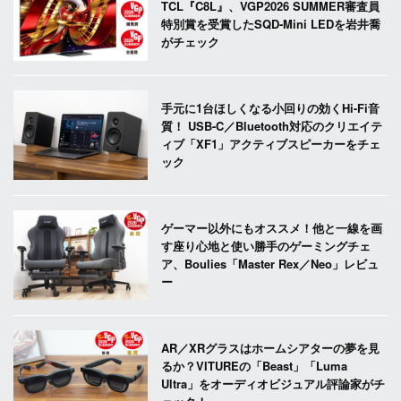
TCL『C8L』、VGP2026 SUMMER審査員
特別賞を受賞したSQD-Mini LEDを岩井喬
がチェック
手元に1台ほしくなる小回りの効くHi-Fi音
質！ USB-C／Bluetooth対応のクリエイテ
ィブ「XF1」アクティブスピーカーをチェ
ック
ゲーマー以外にもオススメ！他と一線を画
す座り心地と使い勝手のゲーミングチェ
ア、Boulies「Master Rex／Neo」レビュ
ー
AR／XRグラスはホームシアターの夢を見
るか？VITUREの「Beast」「Luma
Ultra」をオーディオビジュアル評論家がチ