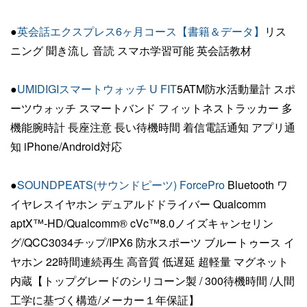
●
英会話エクスプレス6ヶ月コース【書籍＆データ】
リス
ニング 聞き流し 音読 スマホ学習可能 英会話教材
●
UMIDIGIスマートウォッチ U FIT
5ATM防水活動量計 スポ
ーツウォッチ スマートバンド フィットネストラッカー 多
機能腕時計 長座注意 長い待機時間 着信電話通知 アプリ通
知 iPhone/Android対応
●
SOUNDPEATS(サウンドピーツ) ForcePro
Bluetooth ワ
イヤレスイヤホン デュアルドドライバー Qualcomm
aptX™-HD/Qualcomm® cVc™8.0ノイズキャンセリン
グ/QCC3034チップ/IPX6 防水スポーツ ブルートゥース イ
ヤホン 22時間連続再生 高音質 低遅延 超軽量 マグネット
内蔵【トップグレードのシリコーン製 / 300待機時間 /人間
工学に基づく構造/メーカー１年保証】