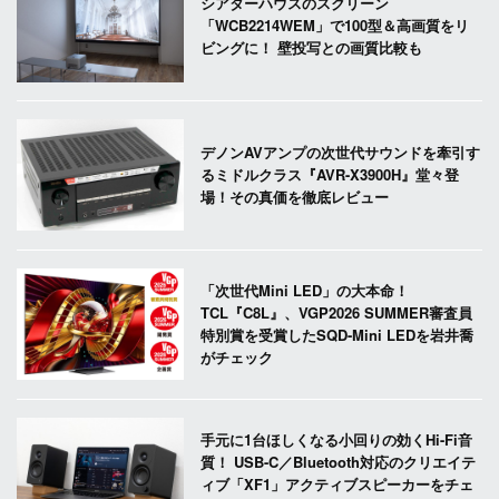
シアターハウスのスクリーン
「WCB2214WEM」で100型＆高画質をリ
ビングに！ 壁投写との画質比較も
デノンAVアンプの次世代サウンドを牽引す
るミドルクラス『AVR-X3900H』堂々登
場！その真価を徹底レビュー
「次世代Mini LED」の大本命！
TCL『C8L』、VGP2026 SUMMER審査員
特別賞を受賞したSQD-Mini LEDを岩井喬
がチェック
手元に1台ほしくなる小回りの効くHi-Fi音
質！ USB-C／Bluetooth対応のクリエイテ
ィブ「XF1」アクティブスピーカーをチェ