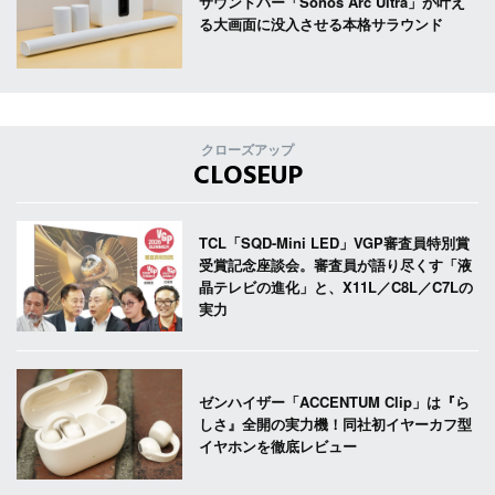
サウンドバー「Sonos Arc Ultra」が叶え
る大画面に没入させる本格サラウンド
クローズアップ
CLOSEUP
TCL「SQD-Mini LED」VGP審査員特別賞
受賞記念座談会。審査員が語り尽くす「液
晶テレビの進化」と、X11L／C8L／C7Lの
実力
ゼンハイザー「ACCENTUM Clip」は『ら
しさ』全開の実力機！同社初イヤーカフ型
イヤホンを徹底レビュー