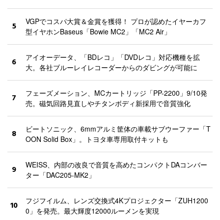
VGPでコスパ大賞＆金賞を獲得！ プロが認めたイヤーカフ
5
型イヤホンBaseus「Bowie MC2」「MC2 Air」
アイオーデータ、「BDレコ」「DVDレコ」対応機種を拡
6
大。各社ブルーレイレコーダーからのダビングが可能に
フェーズメーション、MCカートリッジ「PP-2200」9/10発
7
売。磁気回路見直しやチタンボディ新採用で音質強化
ビートソニック、6mmアルミ筐体の車載サブウーファー「T
8
OON Solid Box」。トヨタ車専用取付キットも
WEISS、内部の改良で音質を高めたコンパクトDAコンバー
9
ター「DAC205-MK2」
フジフイルム、レンズ交換式4Kプロジェクター「ZUH1200
10
0」を発売。最大輝度12000ルーメンを実現