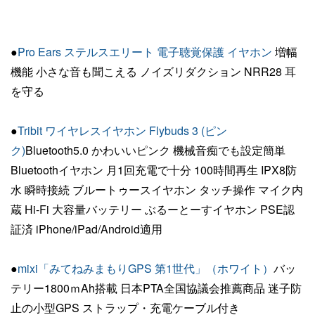
●
Pro Ears ステルスエリート 電子聴覚保護 イヤホン
増幅
機能 小さな音も聞こえる ノイズリダクション NRR28 耳
を守る
●
Tribit ワイヤレスイヤホン Flybuds 3 (ピン
ク)
Bluetooth5.0 かわいいピンク 機械音痴でも設定簡単
Bluetoothイヤホン 月1回充電で十分 100時間再生 IPX8防
水 瞬時接続 ブルートゥースイヤホン タッチ操作 マイク内
蔵 Hi-Fi 大容量バッテリー ぶるーとーすイヤホン PSE認
証済 iPhone/iPad/Android適用
●
mixi「みてねみまもりGPS 第1世代」（ホワイト）
バッ
テリー1800ｍAh搭載 日本PTA全国協議会推薦商品 迷子防
止の小型GPS ストラップ・充電ケーブル付き