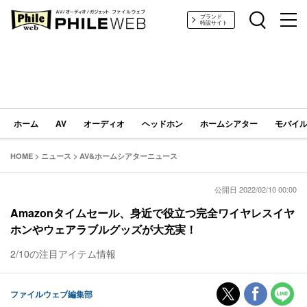
PHILE WEB｜AV/オーディオ/ガジェット
ブランド
特設サイト
ホーム
AV
オーディオ
ヘッドホン
ホームシアター
モバイル
HOME
>
ニュース
>
AV&ホームシアターニュース
公開日 2022/02/10 00:00
Amazonタイムセール、身近で役立つ完全ワイヤレスイヤ
ホンやウェアラブルグッズが大充実！
2/10の注目アイテム情報
ファイルウェブ編集部