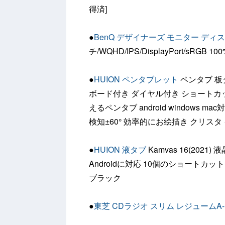
得済]
●
BenQ デザイナーズ モニター ディ
チ/WQHD/IPS/DisplayPort/sR
●
HUION ペンタブレット
ペンタブ 板タ
ボード付き ダイヤル付き ショートカ
えるペンタブ android windows ma
検知±60° 効率的にお絵描き クリスタ 
●
HUION 液タブ
Kamvas 16(2021
Androidに対応 10個のショート
ブラック
●
東芝 CDラジオ スリム レジュームA