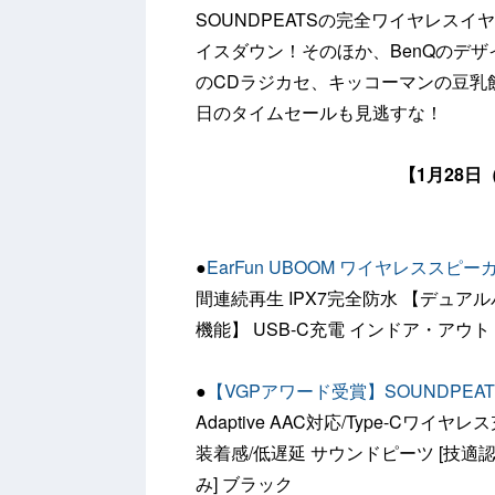
SOUNDPEATSの完全ワイヤレス
イスダウン！そのほか、BenQのデザイ
のCDラジカセ、キッコーマンの豆乳
日のタイムセールも見逃すな！
【1月28
●
EarFun UBOOM ワイヤレススピー
間連続再生 IPX7完全防水 【デュア
機能】 USB-C充電 インドア・アウ
●
【VGPアワード受賞】SOUNDPEA
Adaptive AAC対応/Type-Cワイヤレ
装着感/低遅延 サウンドピーツ [技
み] ブラック