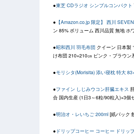
●
東芝 CDラジオ シンプルコンパクト
●
【Amazon.co.jp 限定】 西川 SEV
ン 85% ボリューム 西川品質 無地 ホワイ
●
昭和西川 羽毛布団
クイーン 日本製 マ
け布団 210×210㎝ ピンク・ブラウン
●
モリシタ(Morisita) 添い寝枕 特大 8
●
ファイン しじみウコン肝臓エキス
肝
合 国内生産 (1日3～6粒/90粒入)×3
●
明治オ・レいちご 200ml
[紙パック 
●
ドリップコーヒー コーヒー ドリッ