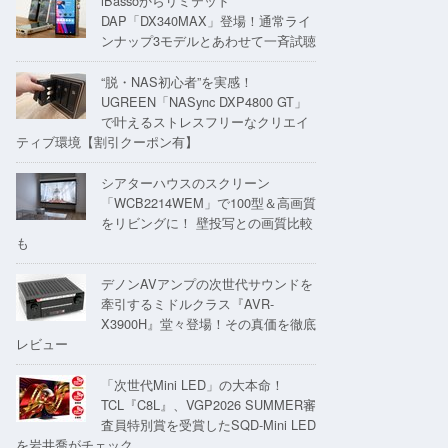
iBassoからリミテッド
DAP「DX340MAX」登場！通常ライ
ンナップ3モデルとあわせて一斉試聴
“脱・NAS初心者”を実感！
UGREEN「NASync DXP4800 GT」
で叶えるストレスフリーなクリエイ
ティブ環境【割引クーポン有】
シアターハウスのスクリーン
「WCB2214WEM」で100型＆高画質
をリビングに！ 壁投写との画質比較
も
デノンAVアンプの次世代サウンドを
牽引するミドルクラス『AVR-
X3900H』堂々登場！その真価を徹底
レビュー
「次世代Mini LED」の大本命！
TCL『C8L』、VGP2026 SUMMER審
査員特別賞を受賞したSQD-Mini LED
を岩井喬がチェック