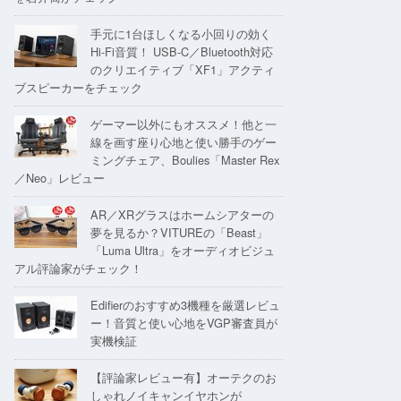
手元に1台ほしくなる小回りの効く
Hi-Fi音質！ USB-C／Bluetooth対応
のクリエイティブ「XF1」アクティ
ブスピーカーをチェック
ゲーマー以外にもオススメ！他と一
線を画す座り心地と使い勝手のゲー
ミングチェア、Boulies「Master Rex
／Neo」レビュー
AR／XRグラスはホームシアターの
夢を見るか？VITUREの「Beast」
「Luma Ultra」をオーディオビジュ
アル評論家がチェック！
Edifierのおすすめ3機種を厳選レビュ
ー！音質と使い心地をVGP審査員が
実機検証
【評論家レビュー有】オーテクのお
しゃれノイキャンイヤホンが