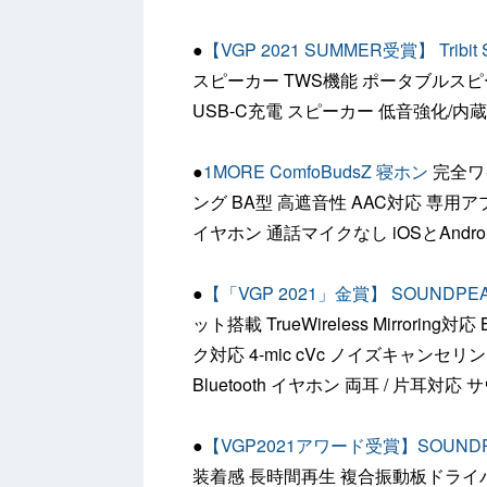
●
【VGP 2021 SUMMER受賞】 Tribit S
スピーカー TWS機能 ポータブルスピーカ
USB-C充電 スピーカー 低音強化/内蔵
●
1MORE ComfoBudsZ 寝ホン
完全ワ
ング BA型 高遮音性 AAC対応 専用アプリ
イヤホン 通話マイクなし iOSとAndr
●
【「VGP 2021」金賞】 SOUNDPEA
ット搭載 TrueWireless Mirroring
ク対応 4-mic cVc ノイズキャンセ
Bluetooth イヤホン 両耳 / 片耳
●
【VGP2021アワード受賞】SOUNDPE
装着感 長時間再生 複合振動板ドライバ