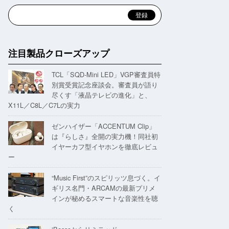
注目製品クローズアップ
TCL「SQD-Mini LED」VGP審査員特
別賞受賞記念座談会。審査員が語り
尽くす「液晶テレビの進化」と、
X11L／C8L／C7Lの実力
ゼンハイザー「ACCENTUM Clip」
は『らしさ』全開の実力機！同社初
イヤーカフ型イヤホンを徹底レビュ
ー
“Music First”のスピリッツ息づく。イ
ギリス名門・ARCAMの最新プリメ
インが秘めるスマートな音楽性を聴
く