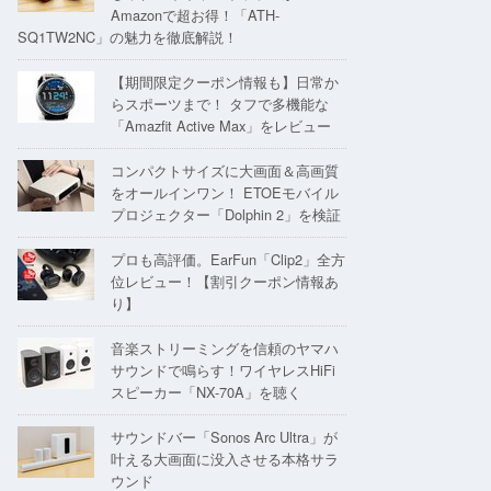
Amazonで超お得！「ATH-
SQ1TW2NC」の魅力を徹底解説！
【期間限定クーポン情報も】日常か
らスポーツまで！ タフで多機能な
「Amazfit Active Max」をレビュー
コンパクトサイズに大画面＆高画質
をオールインワン！ ETOEモバイル
プロジェクター「Dolphin 2」を検証
プロも高評価。EarFun「Clip2」全方
位レビュー！【割引クーポン情報あ
り】
音楽ストリーミングを信頼のヤマハ
サウンドで鳴らす！ワイヤレスHiFi
スピーカー「NX-70A」を聴く
サウンドバー「Sonos Arc Ultra」が
叶える大画面に没入させる本格サラ
ウンド