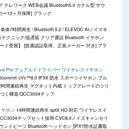
グ テレワーク WEB会議 Bluetooth5.0 カナル型 サウ
ー12ヶ月保障] ブラック
単体7時間再生 / Bluetooth 5.2 / ELEVOC AIノイズキ
ncテクニック/低遅延 クリア通話 Bluetooth イヤホン
アワード受賞】 [技適認証取得、正規メーカー 付き] ブラ
orce Pro デュアルドドライバー ワイヤレスイヤホン
 Qualcomm® cVc™8.0 IPX6 防水 スポーツイヤホン ブル
22時間連続再生 マグネット内蔵 トップグレードのシリ
基づく構造/QCC3034チップ
h イヤホン
14時間連続再生 aptX HD 対応 ワイヤレスイ
QCC3034チップセット採用 CVC8.0ノイズキャンセリ
ドピーツ Bluetooth ヘッドホン [IPX7防水証書取