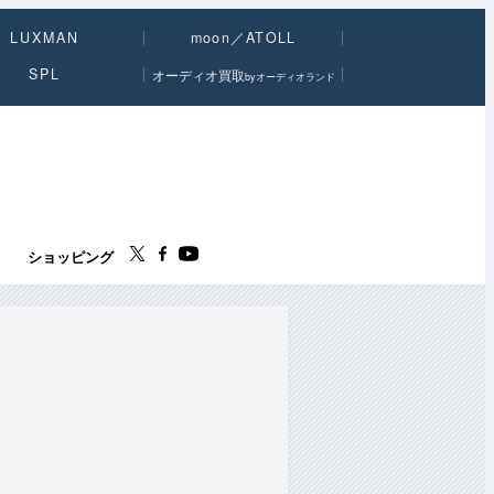
LUXMAN
moon／ATOLL
SPL
オーディオ買取
byオーディオランド
ス
ショッピング