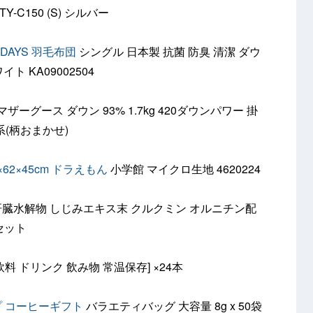
TY-C150 (S) シルバー
ENDAYS 羽毛布団
シングル 日本製 抗菌 防臭 清潔 ダウ
ト KA09002504
ザーグース ダウン 93% 1.7kg 420ダウンパワー 掛
系(柄おまかせ)
3×62×45cm ドラえもん
小学館 マイクロ生地 4620224
臓水解物 しじみエキス末 クルクミン オルニチン配
個セット
飲料 ドリンク 飲み物 常温保存] ×24本
プ コーヒーギフト
バラエティバッグ 大容量 8g x 50袋