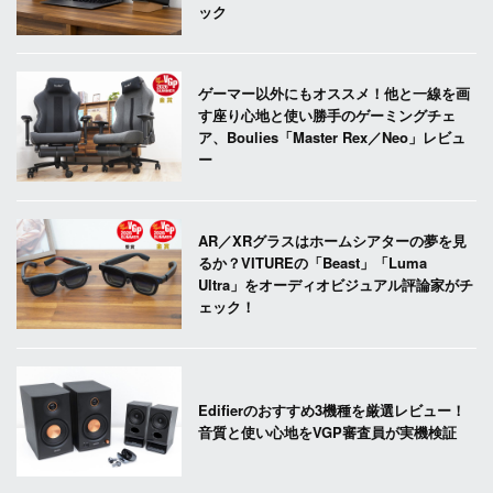
ック
ゲーマー以外にもオススメ！他と一線を画
す座り心地と使い勝手のゲーミングチェ
ア、Boulies「Master Rex／Neo」レビュ
ー
AR／XRグラスはホームシアターの夢を見
るか？VITUREの「Beast」「Luma
Ultra」をオーディオビジュアル評論家がチ
ェック！
Edifierのおすすめ3機種を厳選レビュー！
音質と使い心地をVGP審査員が実機検証