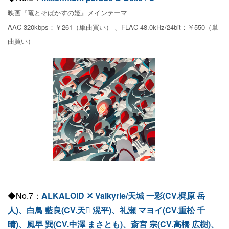
映画『竜とそばかすの姫』メインテーマ
AAC 320kbps：￥261（単曲買い） 、FLAC 48.0kHz/24bit：￥550（単
曲買い）
◆No.7：
ALKALOID ✕ Valkyrie/天城 一彩(CV.梶原 岳
人)、白鳥 藍良(CV.天 滉平)、礼瀬 マヨイ(CV.重松 千
晴)、風早 巽(CV.中澤 まさとも)、斎宮 宗(CV.高橋 広樹)、