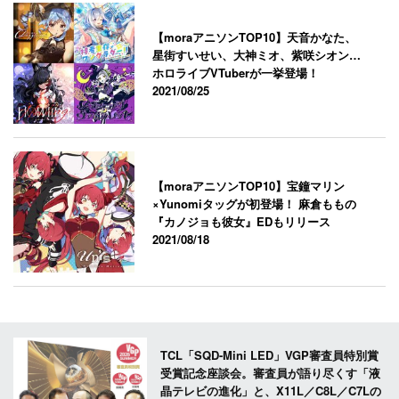
【moraアニソンTOP10】天音かなた、
星街すいせい、大神ミオ、紫咲シオン…
ホロライブVTuberが一挙登場！
2021/08/25
【moraアニソンTOP10】宝鐘マリン
×Yunomiタッグが初登場！ 麻倉ももの
『カノジョも彼女』EDもリリース
2021/08/18
TCL「SQD-Mini LED」VGP審査員特別賞
受賞記念座談会。審査員が語り尽くす「液
晶テレビの進化」と、X11L／C8L／C7Lの