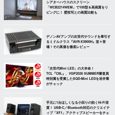
シアターハウスのスクリーン
「WCB2214WEM」で100型＆高画質をリ
ビングに！ 壁投写との画質比較も
デノンAVアンプの次世代サウンドを牽引す
るミドルクラス『AVR-X3900H』堂々登
場！その真価を徹底レビュー
「次世代Mini LED」の大本命！
TCL『C8L』、VGP2026 SUMMER審査員
特別賞を受賞したSQD-Mini LEDを岩井喬
がチェック
手元に1台ほしくなる小回りの効くHi-Fi音
質！ USB-C／Bluetooth対応のクリエイテ
ィブ「XF1」アクティブスピーカーをチェ