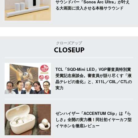
サウンドバー「Sonos Arc Ultra」が叶え
る大画面に没入させる本格サラウンド
クローズアップ
CLOSEUP
TCL「SQD-Mini LED」VGP審査員特別賞
受賞記念座談会。審査員が語り尽くす「液
晶テレビの進化」と、X11L／C8L／C7Lの
実力
ゼンハイザー「ACCENTUM Clip」は『ら
しさ』全開の実力機！同社初イヤーカフ型
イヤホンを徹底レビュー