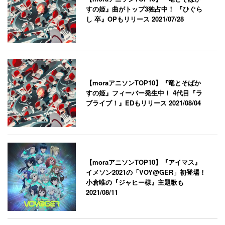
すの姫』曲がトップ3独占中！ 『ひぐら
し 卒』OPもリリース
2021/07/28
【moraアニソンTOP10】『竜とそばか
すの姫』フィーバー発生中！ 4代目『ラ
ブライブ！』EDもリリース
2021/08/04
【moraアニソンTOP10】『アイマス』
イメソン2021の「VOY@GER」初登場！
小倉唯の『ジャヒー様』主題歌も
2021/08/11