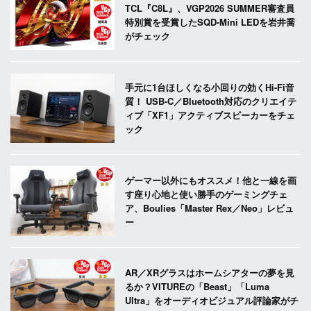
TCL『C8L』、VGP2026 SUMMER審査員
特別賞を受賞したSQD-Mini LEDを岩井喬
がチェック
手元に1台ほしくなる小回りの効くHi-Fi音
質！ USB-C／Bluetooth対応のクリエイテ
ィブ「XF1」アクティブスピーカーをチェ
ック
ゲーマー以外にもオススメ！他と一線を画
す座り心地と使い勝手のゲーミングチェ
ア、Boulies「Master Rex／Neo」レビュ
ー
AR／XRグラスはホームシアターの夢を見
るか？VITUREの「Beast」「Luma
Ultra」をオーディオビジュアル評論家がチ