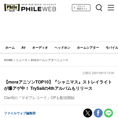
PHILE WEB｜AV/オーディオ/ガジェット
ブランド
特設サイト
ホーム
AV
オーディオ
ヘッドホン
ホームシアター
モバイル
HOME
>
ニュース
>
AV&ホームシアターニュース
公開日 2021/09/15 12:00
【moraアニソンTOP10】『シャニマス』ストレイライト
が爆アゲ中！ TrySailの4thアルバムもリリース
ClariSの『マギアレコード』OPも配信開始
ファイルウェブ編集部