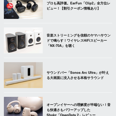
プロも高評価。EarFun「Clip2」全方位レ
ビュー！【割引クーポン情報あり】
音楽ストリーミングを信頼のヤマハサウン
ドで鳴らす！ワイヤレスHiFiスピーカー
「NX-70A」を聴く
サウンドバー「Sonos Arc Ultra」が叶え
る大画面に没入させる本格サラウンド
オープンイヤーへの理解度が半端ない！音
も快適さもパワーアップした
Shokz「OpenDots 2」レビュー