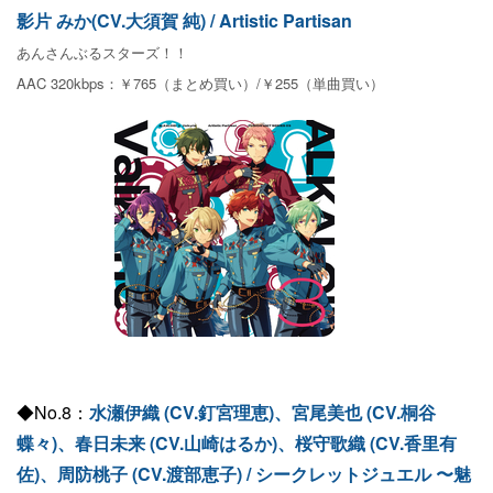
影片 みか(CV.大須賀 純) / Artistic Partisan
あんさんぶるスターズ！！
AAC 320kbps：￥765（まとめ買い）/￥255（単曲買い）
◆No.8：
水瀬伊織 (CV.釘宮理恵)、宮尾美也 (CV.桐谷
蝶々)、春日未来 (CV.山崎はるか)、桜守歌織 (CV.香里有
佐)、周防桃子 (CV.渡部恵子) / シークレットジュエル 〜魅