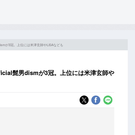
ial髭男dismが3冠。上位には米津玄師やLiSAなども
Official髭男dismが3冠。上位には米津玄師や