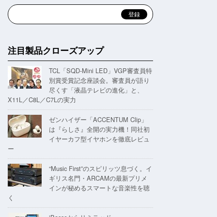
注目製品クローズアップ
TCL「SQD-Mini LED」VGP審査員特
別賞受賞記念座談会。審査員が語り
尽くす「液晶テレビの進化」と、
X11L／C8L／C7Lの実力
ゼンハイザー「ACCENTUM Clip」
は『らしさ』全開の実力機！同社初
イヤーカフ型イヤホンを徹底レビュ
ー
“Music First”のスピリッツ息づく。イ
ギリス名門・ARCAMの最新プリメ
インが秘めるスマートな音楽性を聴
く