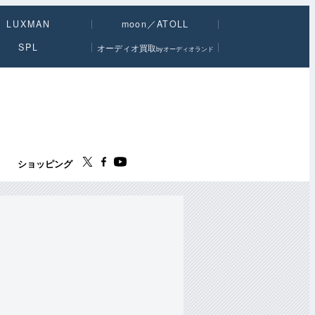
LUXMAN
moon／ATOLL
SPL
オーディオ買取
byオーディオランド
ス
ショッピング