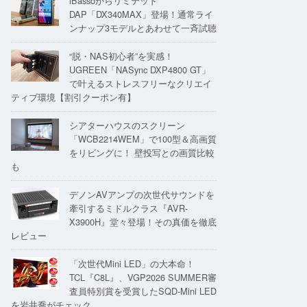
iBassoからリミテッド
DAP「DX340MAX」登場！通常ライ
ンナップ3モデルとあわせて一斉試聴
“脱・NAS初心者”を実感！
UGREEN「NASync DXP4800 GT」
で叶えるストレスフリーなクリエイ
ティブ環境【割引クーポン有】
シアターハウスのスクリーン
「WCB2214WEM」で100型＆高画質
をリビングに！ 壁投写との画質比較
も
デノンAVアンプの次世代サウンドを
牽引するミドルクラス『AVR-
X3900H』堂々登場！その真価を徹底
レビュー
「次世代Mini LED」の大本命！
TCL『C8L』、VGP2026 SUMMER審
査員特別賞を受賞したSQD-Mini LED
を岩井喬がチェック