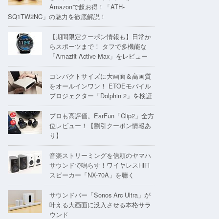
Amazonで超お得！「ATH-
SQ1TW2NC」の魅力を徹底解説！
【期間限定クーポン情報も】日常か
らスポーツまで！ タフで多機能な
「Amazfit Active Max」をレビュー
コンパクトサイズに大画面＆高画質
をオールインワン！ ETOEモバイル
プロジェクター「Dolphin 2」を検証
プロも高評価。EarFun「Clip2」全方
位レビュー！【割引クーポン情報あ
り】
音楽ストリーミングを信頼のヤマハ
サウンドで鳴らす！ワイヤレスHiFi
スピーカー「NX-70A」を聴く
サウンドバー「Sonos Arc Ultra」が
叶える大画面に没入させる本格サラ
ウンド