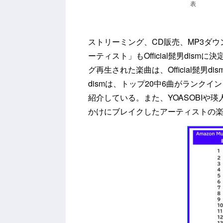
表
ストリーミング、CD販売、MP3ダ
ーティスト」もOfficial髭男dismに
グ再生された楽曲は、Official髭男dism
dismは、トップ20中6曲がランクイ
紹介している。また、YOASOBIや
かけにブレイクしたアーティストの