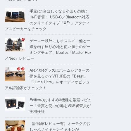
手元に1台ほしくなる小回りの効く
Hi-Fi音質！ USB-C／Bluetooth対応
のクリエイティブ「XF1」アクティ
ブスピーカーをチェック
ゲーマー以外にもオススメ！他と一
線を画す座り心地と使い勝手のゲー
ミングチェア、Boulies「Master Rex
／Neo」レビュー
AR／XRグラスはホームシアターの
夢を見るか？VITUREの「Beast」
「Luma Ultra」をオーディオビジュ
アル評論家がチェック！
Edifierのおすすめ3機種を厳選レビュ
ー！音質と使い心地をVGP審査員が
実機検証
【評論家レビュー有】オーテクのお
しゃれノイキャンイヤホンが