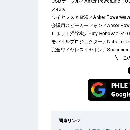
USBケーブル／Anker PowerLine 
／45％
ワイヤレス充電器／Anker PowerWave
会議用スピーカーフォン／Anker Powe
ロボット掃除機／Eufy RoboVac G10
モバイルプロジェクター／Nebula Caps
完全ワイヤレスイヤホン／Soundcore L
こ
関連リンク