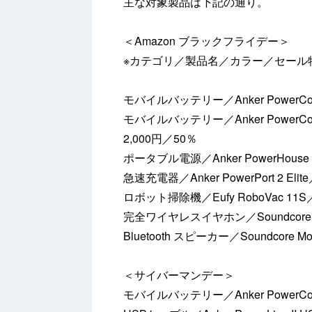
主な対象製品は下記の通り。
＜Amazon ブラックフライデー＞
※カテゴリ／製品名／カラー／セール
モバイルバッテリー／Anker PowerCor
モバイルバッテリー／Anker PowerCore 
2,000円／50％
ポータブル電源／Anker PowerHouse
急速充電器／Anker PowerPort 2 El
ロボット掃除機／Eufy RoboVac 11
完全ワイヤレスイヤホン／Soundcore Li
Bluetooth スピーカー／Soundcore 
＜サイバーマンデー＞
モバイルバッテリー／Anker PowerCore