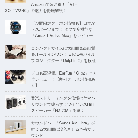
Amazonで超お得！「ATH-
SQ1TW2NC」の魅力を徹底解説！
【期間限定クーポン情報も】日常か
らスポーツまで！ タフで多機能な
「Amazfit Active Max」をレビュー
コンパクトサイズに大画面＆高画質
をオールインワン！ ETOEモバイル
プロジェクター「Dolphin 2」を検証
プロも高評価。EarFun「Clip2」全方
位レビュー！【割引クーポン情報あ
り】
音楽ストリーミングを信頼のヤマハ
サウンドで鳴らす！ワイヤレスHiFi
スピーカー「NX-70A」を聴く
サウンドバー「Sonos Arc Ultra」が
叶える大画面に没入させる本格サラ
ウンド