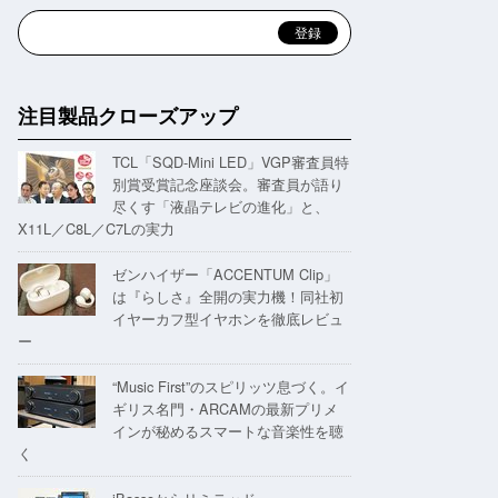
注目製品クローズアップ
TCL「SQD-Mini LED」VGP審査員特
別賞受賞記念座談会。審査員が語り
尽くす「液晶テレビの進化」と、
X11L／C8L／C7Lの実力
ゼンハイザー「ACCENTUM Clip」
は『らしさ』全開の実力機！同社初
イヤーカフ型イヤホンを徹底レビュ
ー
“Music First”のスピリッツ息づく。イ
ギリス名門・ARCAMの最新プリメ
インが秘めるスマートな音楽性を聴
く