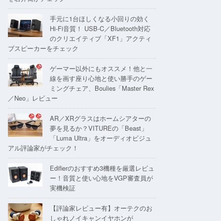
手元に1台ほしくなる小回りの効く
Hi-Fi音質！ USB-C／Bluetooth対応
のクリエイティブ「XF1」アクティ
ブスピーカーをチェック
ゲーマー以外にもオススメ！他と一
線を画す座り心地と使い勝手のゲー
ミングチェア、Boulies「Master Rex
／Neo」レビュー
AR／XRグラスはホームシアターの
夢を見るか？VITUREの「Beast」
「Luma Ultra」をオーディオビジュ
アル評論家がチェック！
Edifierのおすすめ3機種を厳選レビュ
ー！音質と使い心地をVGP審査員が
実機検証
【評論家レビュー有】オーテクのお
しゃれノイキャンイヤホンが