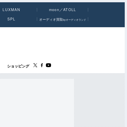
LUXMAN
moon／ATOLL
SPL
オーディオ買取
byオーディオランド
ス
ショッピング