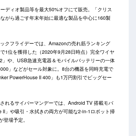
ーディオ製品等を最大50%オフにて販売。「クリス
ながら過ごす年末年始に最適な製品を中心に160製
9のブラックフライデーでは、Amazonの売れ筋ランキング
1位を獲得した（2020年9月28日時点）完全ワイヤ
ty Air 2」や、USB急速充電器＆モバイルバッテリーの一体
usion 5000」などがセール対象に。8台の機器を同時充電で
PowerHouse II 400」も1万円割引でビッグセー
に開催されるサイバーマンデーでは、Android TV 搭載モバ
le II」や吸引・水拭きの両方が可能な2-in-1ロボット掃
d」等が登場予定。