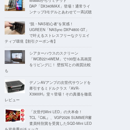
iBassoからリミテッド
DAP「DX340MAX」登場！通常ライ
ンナップ3モデルとあわせて一斉試聴
“脱・NAS初心者”を実感！
UGREEN「NASync DXP4800 GT」
で叶えるストレスフリーなクリエイ
ティブ環境【割引クーポン有】
シアターハウスのスクリーン
「WCB2214WEM」で100型＆高画質
をリビングに！ 壁投写との画質比較
も
デノンAVアンプの次世代サウンドを
牽引するミドルクラス『AVR-
X3900H』堂々登場！その真価を徹底
レビュー
「次世代Mini LED」の大本命！
TCL『C8L』、VGP2026 SUMMER審
査員特別賞を受賞したSQD-Mini LED
を岩井喬がチェック