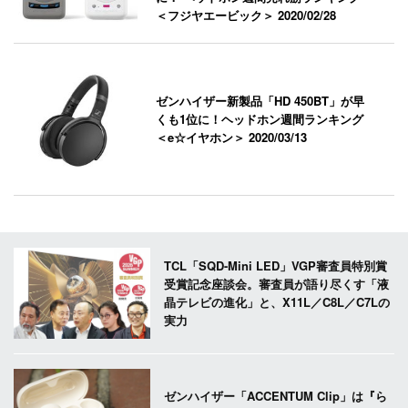
＜フジヤエービック＞
2020/02/28
ゼンハイザー新製品「HD 450BT」が早
くも1位に！ヘッドホン週間ランキング
＜e☆イヤホン＞
2020/03/13
TCL「SQD-Mini LED」VGP審査員特別賞
受賞記念座談会。審査員が語り尽くす「液
晶テレビの進化」と、X11L／C8L／C7Lの
実力
ゼンハイザー「ACCENTUM Clip」は『ら