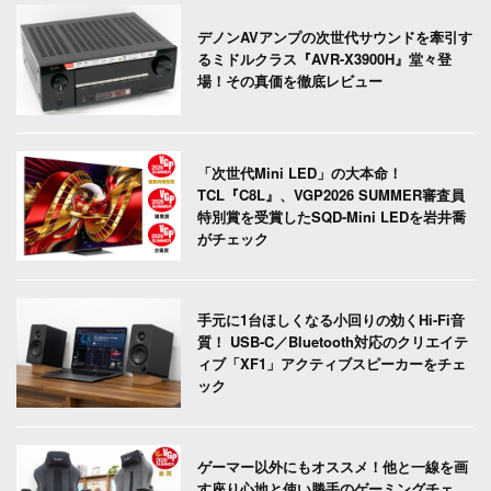
デノンAVアンプの次世代サウンドを牽引す
るミドルクラス『AVR-X3900H』堂々登
場！その真価を徹底レビュー
「次世代Mini LED」の大本命！
TCL『C8L』、VGP2026 SUMMER審査員
特別賞を受賞したSQD-Mini LEDを岩井喬
がチェック
手元に1台ほしくなる小回りの効くHi-Fi音
質！ USB-C／Bluetooth対応のクリエイテ
ィブ「XF1」アクティブスピーカーをチェ
ック
ゲーマー以外にもオススメ！他と一線を画
す座り心地と使い勝手のゲーミングチェ