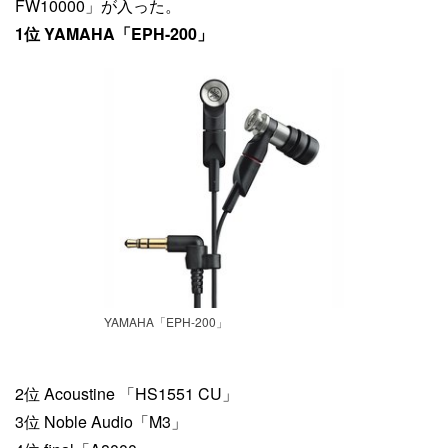
FW10000」が入った。
1位 YAMAHA「EPH-200」
YAMAHA「EPH-200」
2位 Acoustine 「HS1551 CU」
3位 Noble Audio「M3」