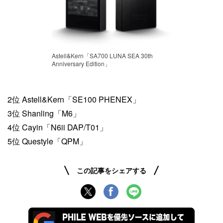
Astell&Kern「SA700 LUNA SEA 30th
Anniversary Edition」
2位 Astell&Kern「SE100 PHENEX」
3位 Shanling「M6」
4位 Cayin「N6ii DAP/T01」
5位 Questyle「QPM」
この記事をシェアする