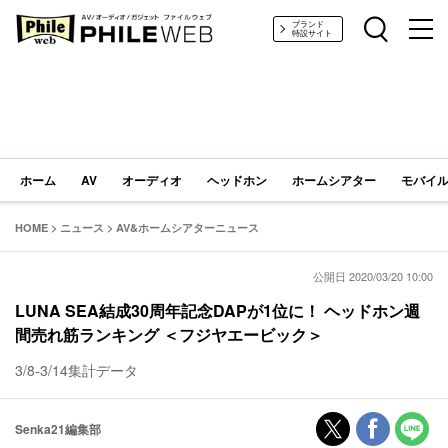
PHILE WEB｜AV/オーディオ/ガジェット
ブランド
特設サイト
ホーム
AV
オーディオ
ヘッドホン
ホームシアター
モバイル
HOME
>
ニュース
>
AV&ホームシアターニュース
公開日 2020/03/20 10:00
LUNA SEA結成30周年記念DAPが1位に！ ヘッドホン週
間売れ筋ランキング ＜フジヤエービック＞
3/8-3/14集計データ
Senka21編集部