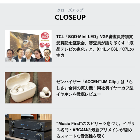
クローズアップ
CLOSEUP
TCL「SQD-Mini LED」VGP審査員特別賞
受賞記念座談会。審査員が語り尽くす「液
晶テレビの進化」と、X11L／C8L／C7Lの
実力
ゼンハイザー「ACCENTUM Clip」は『ら
しさ』全開の実力機！同社初イヤーカフ型
イヤホンを徹底レビュー
“Music First”のスピリッツ息づく。イギリ
ス名門・ARCAMの最新プリメインが秘め
るスマートな音楽性を聴く