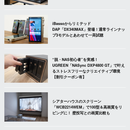
iBassoからリミテッド
DAP「DX340MAX」登場！通常ラインナッ
プ3モデルとあわせて一斉試聴
“脱・NAS初心者”を実感！
UGREEN「NASync DXP4800 GT」で叶え
るストレスフリーなクリエイティブ環境
【割引クーポン有】
シアターハウスのスクリーン
「WCB2214WEM」で100型＆高画質をリ
ビングに！ 壁投写との画質比較も