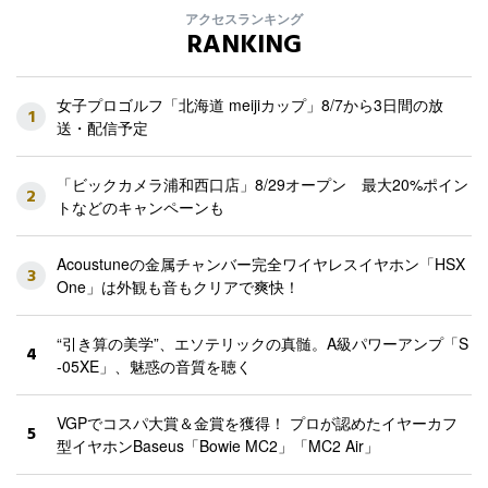
アクセスランキング
RANKING
女子プロゴルフ「北海道 meijiカップ」8/7から3日間の放
1
送・配信予定
「ビックカメラ浦和西口店」8/29オープン 最大20%ポイン
2
トなどのキャンペーンも
Acoustuneの金属チャンバー完全ワイヤレスイヤホン「HSX
3
One」は外観も音もクリアで爽快！
“引き算の美学”、エソテリックの真髄。A級パワーアンプ「S
4
-05XE」、魅惑の音質を聴く
VGPでコスパ大賞＆金賞を獲得！ プロが認めたイヤーカフ
5
型イヤホンBaseus「Bowie MC2」「MC2 Air」