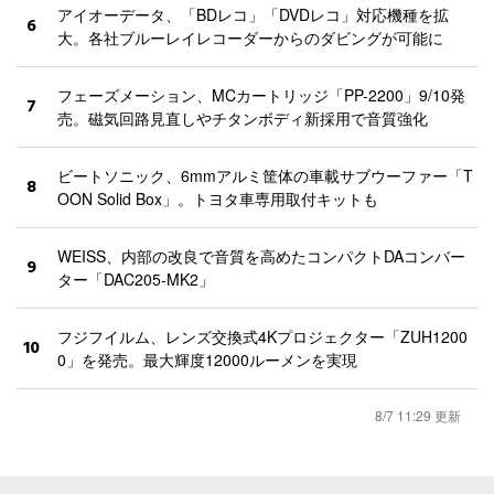
アイオーデータ、「BDレコ」「DVDレコ」対応機種を拡
6
大。各社ブルーレイレコーダーからのダビングが可能に
フェーズメーション、MCカートリッジ「PP-2200」9/10発
7
売。磁気回路見直しやチタンボディ新採用で音質強化
ビートソニック、6mmアルミ筐体の車載サブウーファー「T
8
OON Solid Box」。トヨタ車専用取付キットも
WEISS、内部の改良で音質を高めたコンパクトDAコンバー
9
ター「DAC205-MK2」
フジフイルム、レンズ交換式4Kプロジェクター「ZUH1200
10
0」を発売。最大輝度12000ルーメンを実現
8/7 11:29 更新