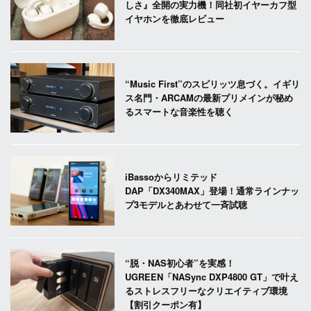
しさ』全開の実力機！同社初イヤーカフ型
イヤホンを徹底レビュー
“Music First”のスピリッツ息づく。イギリ
ス名門・ARCAMの最新プリメインが秘め
るスマートな音楽性を聴く
iBassoからリミテッド
DAP「DX340MAX」登場！通常ラインナッ
プ3モデルとあわせて一斉試聴
“脱・NAS初心者”を実感！
UGREEN「NASync DXP4800 GT」で叶え
るストレスフリーなクリエイティブ環境
【割引クーポン有】