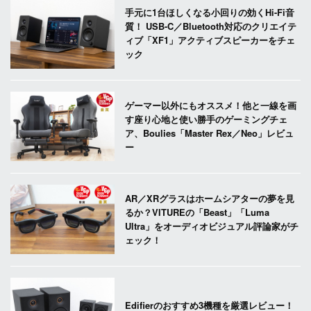
手元に1台ほしくなる小回りの効くHi-Fi音
質！ USB-C／Bluetooth対応のクリエイテ
ィブ「XF1」アクティブスピーカーをチェ
ック
ゲーマー以外にもオススメ！他と一線を画
す座り心地と使い勝手のゲーミングチェ
ア、Boulies「Master Rex／Neo」レビュ
ー
AR／XRグラスはホームシアターの夢を見
るか？VITUREの「Beast」「Luma
Ultra」をオーディオビジュアル評論家がチ
ェック！
Edifierのおすすめ3機種を厳選レビュー！