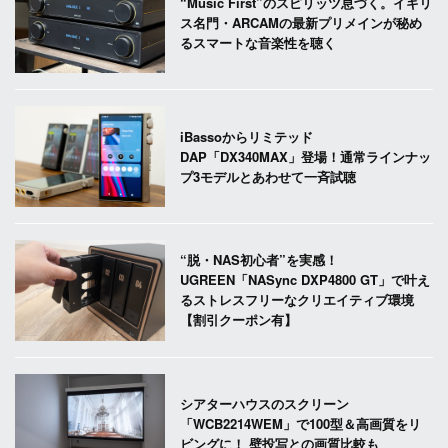
“Music First”のスピリッツ息づく。イギリ
ス名門・ARCAMの最新プリメインが秘め
るスマートな音楽性を聴く
iBassoからリミテッド
DAP「DX340MAX」登場！通常ラインナッ
プ3モデルとあわせて一斉試聴
“脱・NAS初心者”を実感！
UGREEN「NASync DXP4800 GT」で叶え
るストレスフリーなクリエイティブ環境
【割引クーポン有】
シアターハウスのスクリーン
「WCB2214WEM」で100型＆高画質をリ
ビングに！ 壁投写との画質比較も