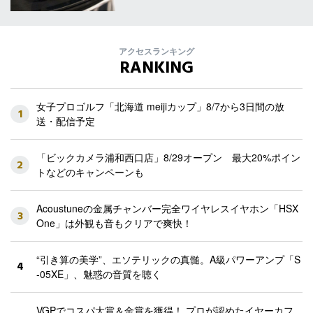
アクセスランキング
RANKING
女子プロゴルフ「北海道 meijiカップ」8/7から3日間の放
1
送・配信予定
「ビックカメラ浦和西口店」8/29オープン 最大20%ポイン
2
トなどのキャンペーンも
Acoustuneの金属チャンバー完全ワイヤレスイヤホン「HSX
3
One」は外観も音もクリアで爽快！
“引き算の美学”、エソテリックの真髄。A級パワーアンプ「S
4
-05XE」、魅惑の音質を聴く
VGPでコスパ大賞＆金賞を獲得！ プロが認めたイヤーカフ