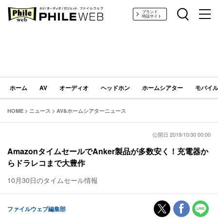
PHILE WEB｜AV/オーディオ/ガジェット
ブランド
特設サイト
ホーム
AV
オーディオ
ヘッドホン
ホームシアター
モバイル
HOME
>
ニュース
>
AV&ホームシアターニュース
公開日 2019/10/30 00:00
AmazonタイムセールでAnker製品が多数安く！充電器か
らドラレコまで大豊作
10月30日のタイムセール情報
ファイルウェブ編集部