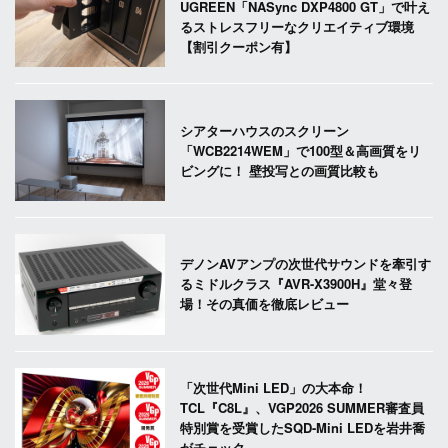
UGREEN「NASync DXP4800 GT」で叶え
るストレスフリーなクリエイティブ環境
【割引クーポン有】
シアターハウスのスクリーン
「WCB2214WEM」で100型＆高画質をリ
ビングに！ 壁投写との画質比較も
デノンAVアンプの次世代サウンドを牽引す
るミドルクラス『AVR-X3900H』堂々登
場！その真価を徹底レビュー
「次世代Mini LED」の大本命！
TCL『C8L』、VGP2026 SUMMER審査員
特別賞を受賞したSQD-Mini LEDを岩井喬
がチェック