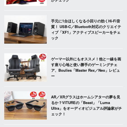
手元に1台ほしくなる小回りの効くHi-Fi音
質！ USB-C／Bluetooth対応のクリエイテ
ィブ「XF1」アクティブスピーカーをチェ
ック
ゲーマー以外にもオススメ！他と一線を画
す座り心地と使い勝手のゲーミングチェ
ア、Boulies「Master Rex／Neo」レビュ
ー
AR／XRグラスはホームシアターの夢を見
るか？VITUREの「Beast」「Luma
Ultra」をオーディオビジュアル評論家がチ
ェック！