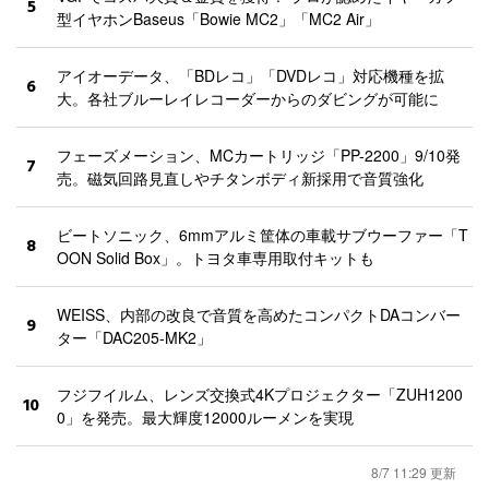
5
型イヤホンBaseus「Bowie MC2」「MC2 Air」
アイオーデータ、「BDレコ」「DVDレコ」対応機種を拡
6
大。各社ブルーレイレコーダーからのダビングが可能に
フェーズメーション、MCカートリッジ「PP-2200」9/10発
7
売。磁気回路見直しやチタンボディ新採用で音質強化
ビートソニック、6mmアルミ筐体の車載サブウーファー「T
8
OON Solid Box」。トヨタ車専用取付キットも
WEISS、内部の改良で音質を高めたコンパクトDAコンバー
9
ター「DAC205-MK2」
フジフイルム、レンズ交換式4Kプロジェクター「ZUH1200
10
0」を発売。最大輝度12000ルーメンを実現
8/7 11:29 更新