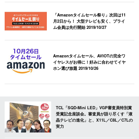
「Amazonタイムセール祭り」次回は11
月2日から！ 大型テレビも安く、プライ
ム会員は先行開始
2019/10/27
Amazonタイムセール、AVIOTの完全ワ
イヤレスがお得に！好みに合わせてイヤ
ホン選び放題
2019/10/26
TCL「SQD-Mini LED」VGP審査員特別賞
受賞記念座談会。審査員が語り尽くす「液
晶テレビの進化」と、X11L／C8L／C7Lの
実力