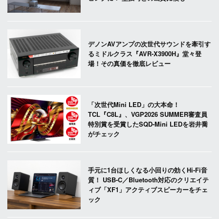
デノンAVアンプの次世代サウンドを牽引す
るミドルクラス『AVR-X3900H』堂々登
場！その真価を徹底レビュー
「次世代Mini LED」の大本命！
TCL『C8L』、VGP2026 SUMMER審査員
特別賞を受賞したSQD-Mini LEDを岩井喬
がチェック
手元に1台ほしくなる小回りの効くHi-Fi音
質！ USB-C／Bluetooth対応のクリエイテ
ィブ「XF1」アクティブスピーカーをチェ
ック