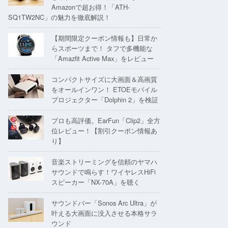
Amazonで超お得！「ATH-
SQ1TW2NC」の魅力を徹底解説！
【期間限定クーポン情報も】日常か
らスポーツまで！ タフで多機能な
「Amazfit Active Max」をレビュー
コンパクトサイズに大画面＆高画質
をオールインワン！ ETOEモバイル
プロジェクター「Dolphin 2」を検証
プロも高評価。EarFun「Clip2」全方
位レビュー！【割引クーポン情報あ
り】
音楽ストリーミングを信頼のヤマハ
サウンドで鳴らす！ワイヤレスHiFi
スピーカー「NX-70A」を聴く
サウンドバー「Sonos Arc Ultra」が
叶える大画面に没入させる本格サラ
ウンド