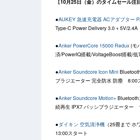
【
10月25日（金）のタイムセール注
●
AUKEY 急速充電器 ACアダプター PA
Type-C Power Delivery 3.0 + 5V/
●
Anker PowerCore 15000 Redux
(モ
済/PowerIQ搭載/VoltageBoost
●
Anker Soundcore Icon Mini
Bluet
ブラジエーター 完全防水 防塵 8:0
●
Anker Soundcore Motion+
Blueto
続再生 IPX7 パッシブラジエーター 1
●
ダイキン 空気清浄機
（25畳まで ホ
13:00スタート