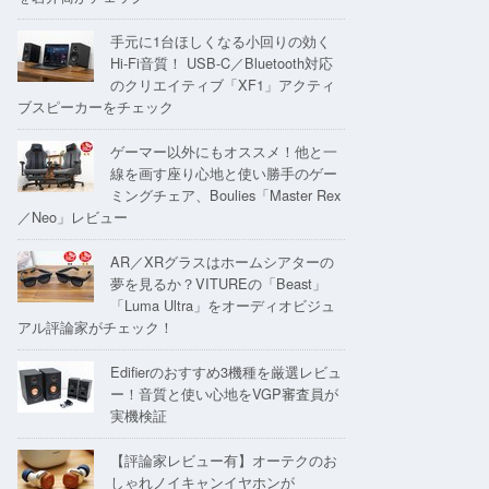
手元に1台ほしくなる小回りの効く
Hi-Fi音質！ USB-C／Bluetooth対応
のクリエイティブ「XF1」アクティ
ブスピーカーをチェック
ゲーマー以外にもオススメ！他と一
線を画す座り心地と使い勝手のゲー
ミングチェア、Boulies「Master Rex
／Neo」レビュー
AR／XRグラスはホームシアターの
夢を見るか？VITUREの「Beast」
「Luma Ultra」をオーディオビジュ
アル評論家がチェック！
Edifierのおすすめ3機種を厳選レビュ
ー！音質と使い心地をVGP審査員が
実機検証
【評論家レビュー有】オーテクのお
しゃれノイキャンイヤホンが