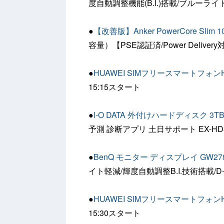
度自動調整機能(B.I.)搭載/ブルーライ
●
【改善版】Anker PowerCore Slim 1
容量）【PSE認証済/Power Deliv
●
HUAWEI SIMフリースマートフォンHUAW
15:15スタート
●
I-O DATA 外付けハードディスク 3T
予測 診断アプリ 土日サポート EX-HD
●
BenQ モニター ディスプレイ GW27
イト軽減/輝度自動調整B.I.技術搭載/D-su
●
HUAWEI SIMフリースマートフォンHUAW
15:30スタート