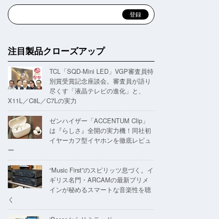
注目製品クローズアップ
TCL「SQD-Mini LED」VGP審査員特
別賞受賞記念座談会。審査員が語り
尽くす「液晶テレビの進化」と、
X11L／C8L／C7Lの実力
ゼンハイザー「ACCENTUM Clip」
は『らしさ』全開の実力機！同社初
イヤーカフ型イヤホンを徹底レビュ
ー
“Music First”のスピリッツ息づく。イ
ギリス名門・ARCAMの最新プリメ
インが秘めるスマートな音楽性を聴
く