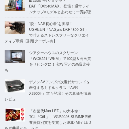
iBassoからリミテッド
DAP「DX340MAX」登場！通常ライ
ンナップ3モデルとあわせて一斉試聴
“脱・NAS初心者”を実感！
UGREEN「NASync DXP4800 GT」
で叶えるストレスフリーなクリエイ
ティブ環境【割引クーポン有】
シアターハウスのスクリーン
「WCB2214WEM」で100型＆高画質
をリビングに！ 壁投写との画質比較
も
デノンAVアンプの次世代サウンドを
牽引するミドルクラス『AVR-
X3900H』堂々登場！その真価を徹底
レビュー
「次世代Mini LED」の大本命！
TCL『C8L』、VGP2026 SUMMER審
査員特別賞を受賞したSQD-Mini LED
を岩井喬がチェック