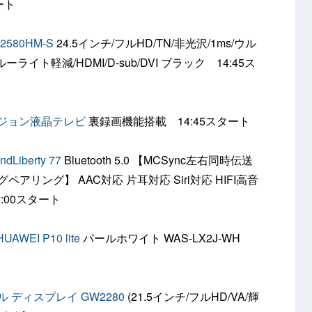
ート
580HM-S
24.5インチ/フルHD/TN/非光沢/1ms/ウル
ト軽減/HDMI/D-sub/DVI ブラック 14:45ス
イビジョン液晶テレビ
裏録画機能搭載 14:45スタート
Liberty 77
Bluetooth 5.0 【MCSync左右同時伝送
ペアリング】 AAC対応 片耳対応 Siri対応 HIFI高音
:00スタート
EI P10 lite
パールホワイト WAS-LX2J-WH
 ディスプレイ GW2280
(21.5インチ/フルHD/VA/輝