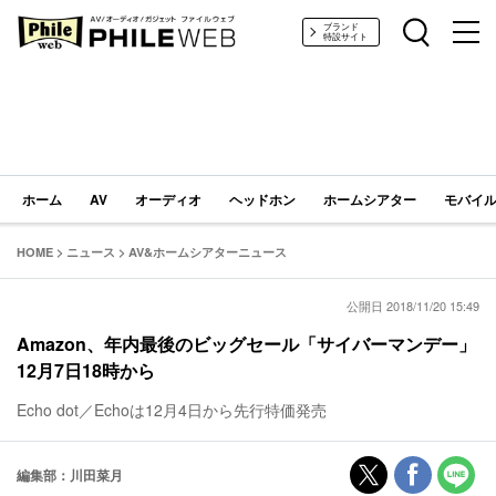
PHILE WEB｜AV/オーディオ/ガジェット
ブランド
特設サイト
ホーム
AV
オーディオ
ヘッドホン
ホームシアター
モバイル
HOME
>
ニュース
>
AV&ホームシアターニュース
公開日 2018/11/20 15:49
Amazon、年内最後のビッグセール「サイバーマンデー」
12月7日18時から
Echo dot／Echoは12月4日から先行特価発売
編集部：川田菜月