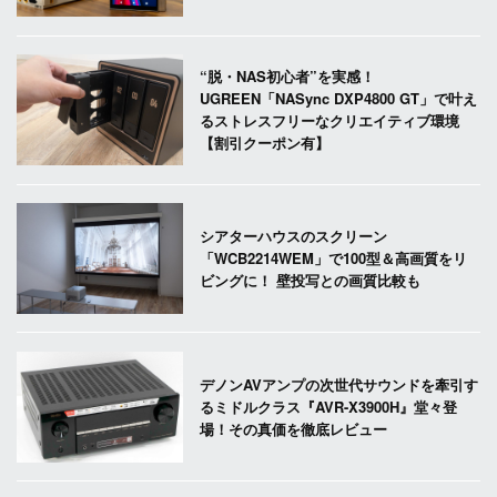
“脱・NAS初心者”を実感！
UGREEN「NASync DXP4800 GT」で叶え
るストレスフリーなクリエイティブ環境
【割引クーポン有】
シアターハウスのスクリーン
「WCB2214WEM」で100型＆高画質をリ
ビングに！ 壁投写との画質比較も
デノンAVアンプの次世代サウンドを牽引す
るミドルクラス『AVR-X3900H』堂々登
場！その真価を徹底レビュー