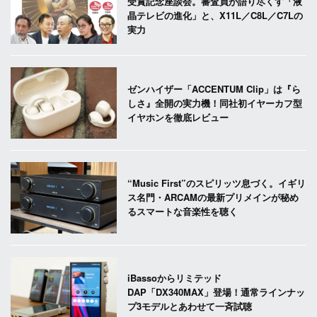
受賞記念座談会。審査員が語り尽くす「液
晶テレビの進化」と、X11L／C8L／C7Lの
実力
ゼンハイザー「ACCENTUM Clip」は『ら
しさ』全開の実力機！同社初イヤーカフ型
イヤホンを徹底レビュー
“Music First”のスピリッツ息づく。イギリ
ス名門・ARCAMの最新プリメインが秘め
るスマートな音楽性を聴く
iBassoからリミテッド
DAP「DX340MAX」登場！通常ラインナッ
プ3モデルとあわせて一斉試聴