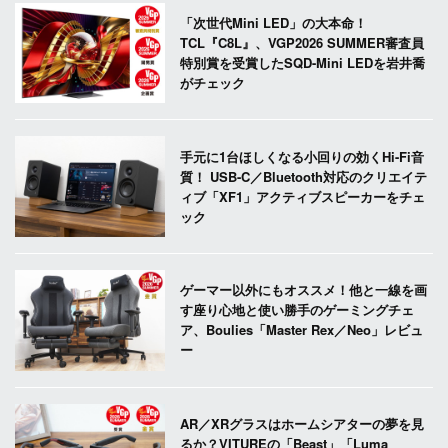
「次世代Mini LED」の大本命！
TCL『C8L』、VGP2026 SUMMER審査員
特別賞を受賞したSQD-Mini LEDを岩井喬
がチェック
手元に1台ほしくなる小回りの効くHi-Fi音
質！ USB-C／Bluetooth対応のクリエイテ
ィブ「XF1」アクティブスピーカーをチェ
ック
ゲーマー以外にもオススメ！他と一線を画
す座り心地と使い勝手のゲーミングチェ
ア、Boulies「Master Rex／Neo」レビュ
ー
AR／XRグラスはホームシアターの夢を見
るか？VITUREの「Beast」「Luma