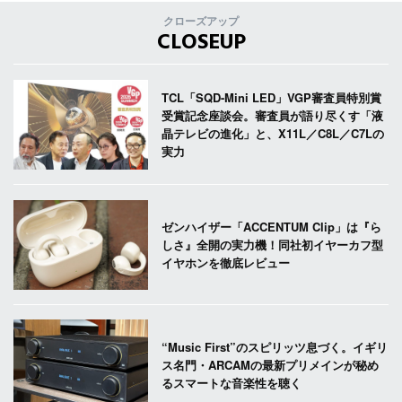
クローズアップ
CLOSEUP
TCL「SQD-Mini LED」VGP審査員特別賞
受賞記念座談会。審査員が語り尽くす「液
晶テレビの進化」と、X11L／C8L／C7Lの
実力
ゼンハイザー「ACCENTUM Clip」は『ら
しさ』全開の実力機！同社初イヤーカフ型
イヤホンを徹底レビュー
“Music First”のスピリッツ息づく。イギリ
ス名門・ARCAMの最新プリメインが秘め
るスマートな音楽性を聴く