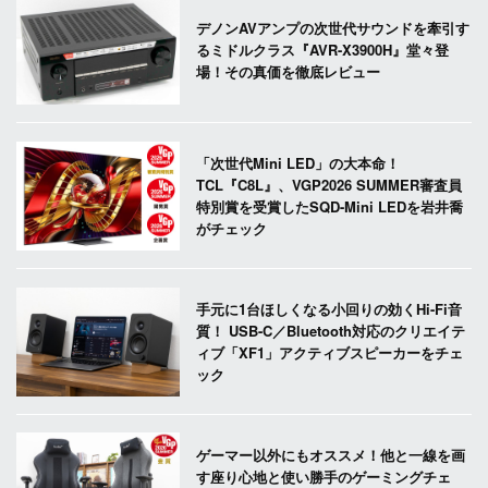
デノンAVアンプの次世代サウンドを牽引す
るミドルクラス『AVR-X3900H』堂々登
場！その真価を徹底レビュー
「次世代Mini LED」の大本命！
TCL『C8L』、VGP2026 SUMMER審査員
特別賞を受賞したSQD-Mini LEDを岩井喬
がチェック
手元に1台ほしくなる小回りの効くHi-Fi音
質！ USB-C／Bluetooth対応のクリエイテ
ィブ「XF1」アクティブスピーカーをチェ
ック
ゲーマー以外にもオススメ！他と一線を画
す座り心地と使い勝手のゲーミングチェ