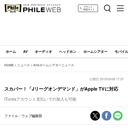
PHILE WEB｜AV/オーディオ/ガジェット
ブランド
特設サイト
ホーム
AV
オーディオ
ヘッドホン
ホームシアター
モバイル
HOME
>
ニュース
>
AV&ホームシアターニュース
公開日 2015/03/06 17:37
スカパー！「Jリーグオンデマンド」がApple TVに対応
iTunesアカウント支払いでの加入も可能
ファイル・ウェブ編集部