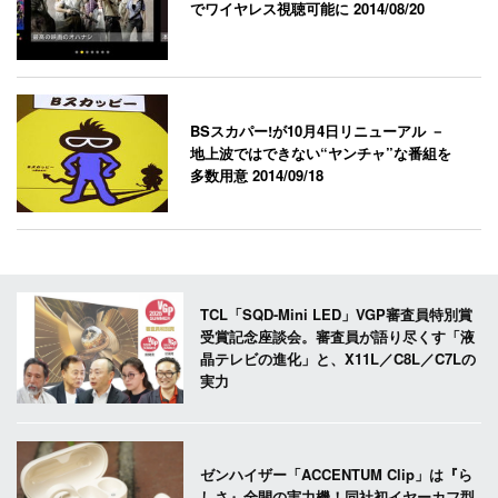
でワイヤレス視聴可能に
2014/08/20
BSスカパー!が10月4日リニューアル －
地上波ではできない“ヤンチャ”な番組を
多数用意
2014/09/18
TCL「SQD-Mini LED」VGP審査員特別賞
受賞記念座談会。審査員が語り尽くす「液
晶テレビの進化」と、X11L／C8L／C7Lの
実力
ゼンハイザー「ACCENTUM Clip」は『ら
しさ』全開の実力機！同社初イヤーカフ型