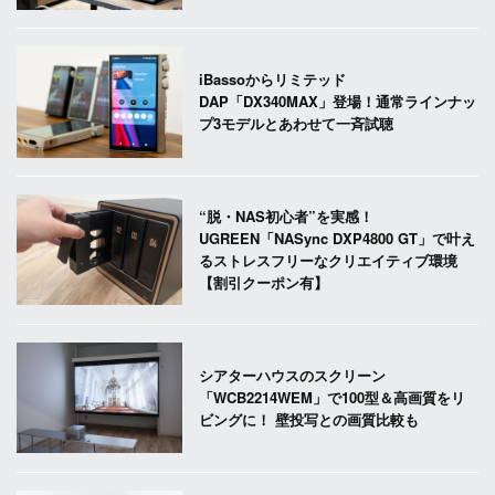
iBassoからリミテッド
DAP「DX340MAX」登場！通常ラインナッ
プ3モデルとあわせて一斉試聴
“脱・NAS初心者”を実感！
UGREEN「NASync DXP4800 GT」で叶え
るストレスフリーなクリエイティブ環境
【割引クーポン有】
シアターハウスのスクリーン
「WCB2214WEM」で100型＆高画質をリ
ビングに！ 壁投写との画質比較も