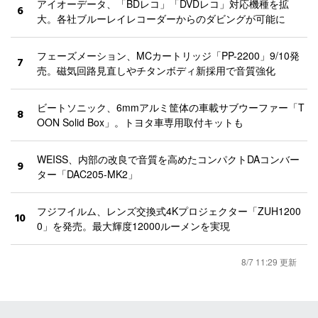
アイオーデータ、「BDレコ」「DVDレコ」対応機種を拡
6
大。各社ブルーレイレコーダーからのダビングが可能に
フェーズメーション、MCカートリッジ「PP-2200」9/10発
7
売。磁気回路見直しやチタンボディ新採用で音質強化
ビートソニック、6mmアルミ筐体の車載サブウーファー「T
8
OON Solid Box」。トヨタ車専用取付キットも
WEISS、内部の改良で音質を高めたコンパクトDAコンバー
9
ター「DAC205-MK2」
フジフイルム、レンズ交換式4Kプロジェクター「ZUH1200
10
0」を発売。最大輝度12000ルーメンを実現
8/7 11:29 更新