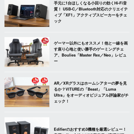
手元に1台ほしくなる小回りの効くHi-Fi音
質！ USB-C／Bluetooth対応のクリエイテ
ィブ「XF1」アクティブスピーカーをチェ
ック
ゲーマー以外にもオススメ！他と一線を画
す座り心地と使い勝手のゲーミングチェ
ア、Boulies「Master Rex／Neo」レビュ
ー
AR／XRグラスはホームシアターの夢を見
るか？VITUREの「Beast」「Luma
Ultra」をオーディオビジュアル評論家がチ
ェック！
Edifierのおすすめ3機種を厳選レビュー！