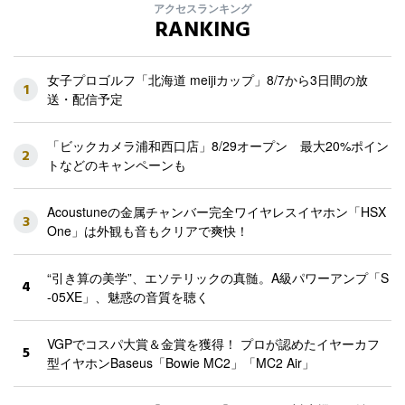
アクセスランキング
RANKING
女子プロゴルフ「北海道 meijiカップ」8/7から3日間の放
1
送・配信予定
「ビックカメラ浦和西口店」8/29オープン 最大20%ポイン
2
トなどのキャンペーンも
Acoustuneの金属チャンバー完全ワイヤレスイヤホン「HSX
3
One」は外観も音もクリアで爽快！
“引き算の美学”、エソテリックの真髄。A級パワーアンプ「S
4
-05XE」、魅惑の音質を聴く
VGPでコスパ大賞＆金賞を獲得！ プロが認めたイヤーカフ
5
型イヤホンBaseus「Bowie MC2」「MC2 Air」