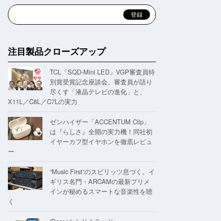
注目製品クローズアップ
TCL「SQD-Mini LED」VGP審査員特
別賞受賞記念座談会。審査員が語り
尽くす「液晶テレビの進化」と、
X11L／C8L／C7Lの実力
ゼンハイザー「ACCENTUM Clip」
は『らしさ』全開の実力機！同社初
イヤーカフ型イヤホンを徹底レビュ
ー
“Music First”のスピリッツ息づく。イ
ギリス名門・ARCAMの最新プリメ
インが秘めるスマートな音楽性を聴
く