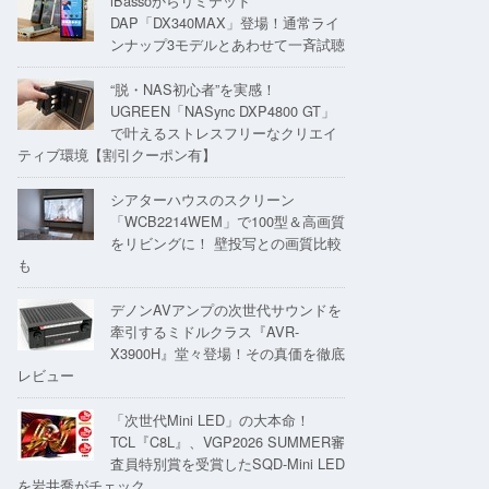
iBassoからリミテッド
DAP「DX340MAX」登場！通常ライ
ンナップ3モデルとあわせて一斉試聴
“脱・NAS初心者”を実感！
UGREEN「NASync DXP4800 GT」
で叶えるストレスフリーなクリエイ
ティブ環境【割引クーポン有】
シアターハウスのスクリーン
「WCB2214WEM」で100型＆高画質
をリビングに！ 壁投写との画質比較
も
デノンAVアンプの次世代サウンドを
牽引するミドルクラス『AVR-
X3900H』堂々登場！その真価を徹底
レビュー
「次世代Mini LED」の大本命！
TCL『C8L』、VGP2026 SUMMER審
査員特別賞を受賞したSQD-Mini LED
を岩井喬がチェック