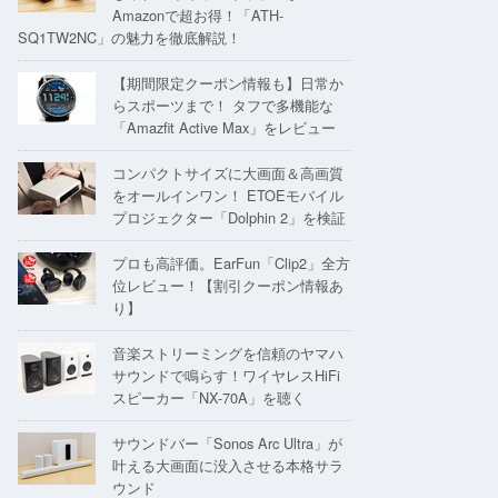
Amazonで超お得！「ATH-
SQ1TW2NC」の魅力を徹底解説！
【期間限定クーポン情報も】日常か
らスポーツまで！ タフで多機能な
「Amazfit Active Max」をレビュー
コンパクトサイズに大画面＆高画質
をオールインワン！ ETOEモバイル
プロジェクター「Dolphin 2」を検証
プロも高評価。EarFun「Clip2」全方
位レビュー！【割引クーポン情報あ
り】
音楽ストリーミングを信頼のヤマハ
サウンドで鳴らす！ワイヤレスHiFi
スピーカー「NX-70A」を聴く
サウンドバー「Sonos Arc Ultra」が
叶える大画面に没入させる本格サラ
ウンド