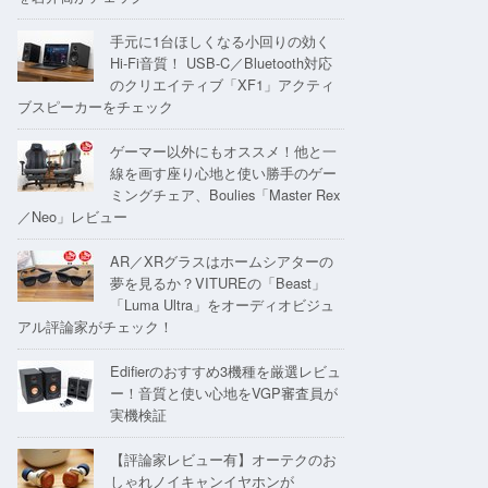
手元に1台ほしくなる小回りの効く
Hi-Fi音質！ USB-C／Bluetooth対応
のクリエイティブ「XF1」アクティ
ブスピーカーをチェック
ゲーマー以外にもオススメ！他と一
線を画す座り心地と使い勝手のゲー
ミングチェア、Boulies「Master Rex
／Neo」レビュー
AR／XRグラスはホームシアターの
夢を見るか？VITUREの「Beast」
「Luma Ultra」をオーディオビジュ
アル評論家がチェック！
Edifierのおすすめ3機種を厳選レビュ
ー！音質と使い心地をVGP審査員が
実機検証
【評論家レビュー有】オーテクのお
しゃれノイキャンイヤホンが