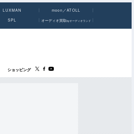
LUXMAN
moon／ATOLL
SPL
オーディオ買取
byオーディオランド
ス
ショッピング