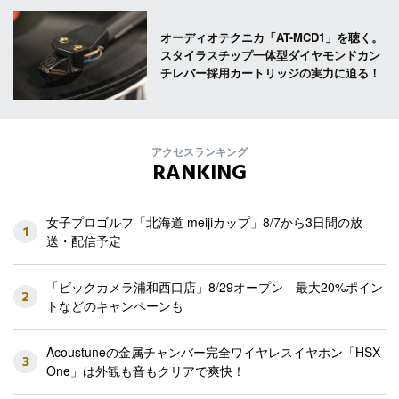
オーディオテクニカ「AT-MCD1」を聴く。
スタイラスチップ一体型ダイヤモンドカン
チレバー採用カートリッジの実力に迫る！
アクセスランキング
RANKING
女子プロゴルフ「北海道 meijiカップ」8/7から3日間の放
1
送・配信予定
「ビックカメラ浦和西口店」8/29オープン 最大20%ポイン
2
トなどのキャンペーンも
Acoustuneの金属チャンバー完全ワイヤレスイヤホン「HSX
3
One」は外観も音もクリアで爽快！