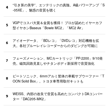
“引き算の美学”、エソテリックの真髄。A級パワーアンプ「S
4
-05XE」、魅惑の音質を聴く
VGPでコスパ大賞＆金賞を獲得！ プロが認めたイヤーカフ
5
型イヤホンBaseus「Bowie MC2」「MC2 Air」
アイオーデータ、「BDレコ」「DVDレコ」対応機種を拡
6
大。各社ブルーレイレコーダーからのダビングが可能に
フェーズメーション、MCカートリッジ「PP-2200」9/10発
7
売。磁気回路見直しやチタンボディ新採用で音質強化
ビートソニック、6mmアルミ筐体の車載サブウーファー「T
8
OON Solid Box」。トヨタ車専用取付キットも
WEISS、内部の改良で音質を高めたコンパクトDAコンバー
9
ター「DAC205-MK2」