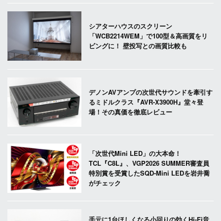
シアターハウスのスクリーン
「WCB2214WEM」で100型＆高画質をリ
ビングに！ 壁投写との画質比較も
デノンAVアンプの次世代サウンドを牽引す
るミドルクラス『AVR-X3900H』堂々登
場！その真価を徹底レビュー
「次世代Mini LED」の大本命！
TCL『C8L』、VGP2026 SUMMER審査員
特別賞を受賞したSQD-Mini LEDを岩井喬
がチェック
手元に1台ほしくなる小回りの効くHi-Fi音