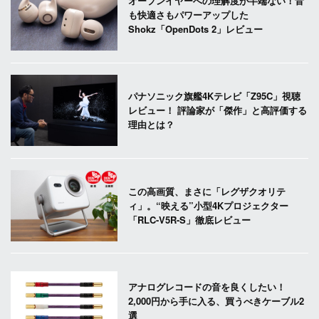
オープンイヤーへの理解度が半端ない！音
も快適さもパワーアップした
Shokz「OpenDots 2」レビュー
パナソニック旗艦4Kテレビ「Z95C」視聴
レビュー！ 評論家が「傑作」と高評価する
理由とは？
この高画質、まさに「レグザクオリテ
ィ」。“映える”小型4Kプロジェクター
「RLC-V5R-S」徹底レビュー
アナログレコードの音を良くしたい！
2,000円から手に入る、買うべきケーブル2
選