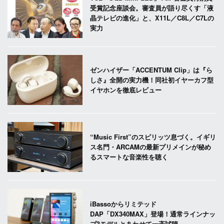
受賞記念座談会。審査員が語り尽くす「液
晶テレビの進化」と、X11L／C8L／C7Lの
実力
ゼンハイザー「ACCENTUM Clip」は『ら
しさ』全開の実力機！同社初イヤーカフ型
イヤホンを徹底レビュー
“Music First”のスピリッツ息づく。イギリ
ス名門・ARCAMの最新プリメインが秘め
るスマートな音楽性を聴く
iBassoからリミテッド
DAP「DX340MAX」登場！通常ラインナッ
プ3モデルとあわせて一斉試聴