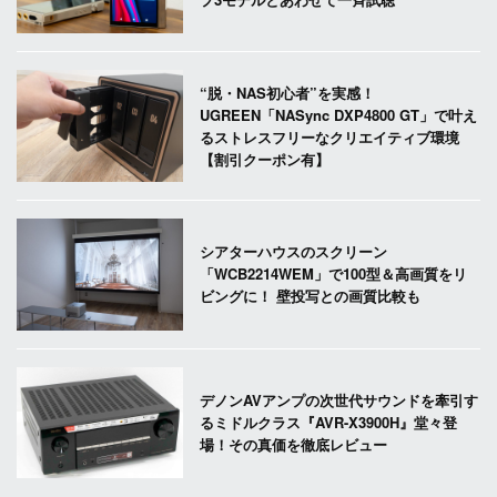
“脱・NAS初心者”を実感！
UGREEN「NASync DXP4800 GT」で叶え
るストレスフリーなクリエイティブ環境
【割引クーポン有】
シアターハウスのスクリーン
「WCB2214WEM」で100型＆高画質をリ
ビングに！ 壁投写との画質比較も
デノンAVアンプの次世代サウンドを牽引す
るミドルクラス『AVR-X3900H』堂々登
場！その真価を徹底レビュー