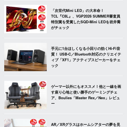
「次世代Mini LED」の大本命！
TCL『C8L』、VGP2026 SUMMER審査員
特別賞を受賞したSQD-Mini LEDを岩井喬
がチェック
手元に1台ほしくなる小回りの効くHi-Fi音
質！ USB-C／Bluetooth対応のクリエイテ
ィブ「XF1」アクティブスピーカーをチェ
ック
ゲーマー以外にもオススメ！他と一線を画
す座り心地と使い勝手のゲーミングチェ
ア、Boulies「Master Rex／Neo」レビュ
ー
AR／XRグラスはホームシアターの夢を見