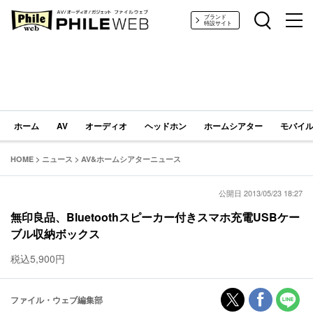
PHILE WEB｜AV/オーディオ/ガジェット
ブランド
特設サイト
ホーム
AV
オーディオ
ヘッドホン
ホームシアター
モバイル
HOME
>
ニュース
>
AV&ホームシアターニュース
公開日 2013/05/23 18:27
無印良品、Bluetoothスピーカー付きスマホ充電USBケー
ブル収納ボックス
税込5,900円
ファイル・ウェブ編集部