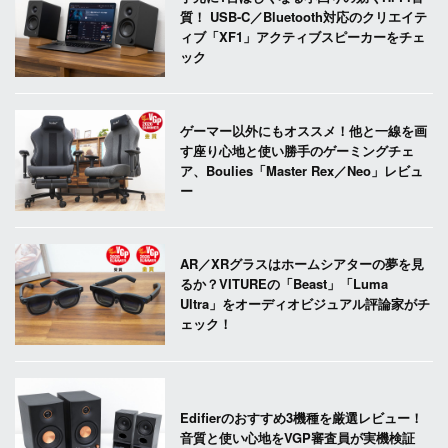
質！ USB-C／Bluetooth対応のクリエイテ
ィブ「XF1」アクティブスピーカーをチェ
ック
ゲーマー以外にもオススメ！他と一線を画
す座り心地と使い勝手のゲーミングチェ
ア、Boulies「Master Rex／Neo」レビュ
ー
AR／XRグラスはホームシアターの夢を見
るか？VITUREの「Beast」「Luma
Ultra」をオーディオビジュアル評論家がチ
ェック！
Edifierのおすすめ3機種を厳選レビュー！
音質と使い心地をVGP審査員が実機検証