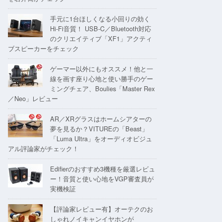
手元に1台ほしくなる小回りの効く
Hi-Fi音質！ USB-C／Bluetooth対応
のクリエイティブ「XF1」アクティ
ブスピーカーをチェック
ゲーマー以外にもオススメ！他と一
線を画す座り心地と使い勝手のゲー
ミングチェア、Boulies「Master Rex
／Neo」レビュー
AR／XRグラスはホームシアターの
夢を見るか？VITUREの「Beast」
「Luma Ultra」をオーディオビジュ
アル評論家がチェック！
Edifierのおすすめ3機種を厳選レビュ
ー！音質と使い心地をVGP審査員が
実機検証
【評論家レビュー有】オーテクのお
しゃれノイキャンイヤホンが