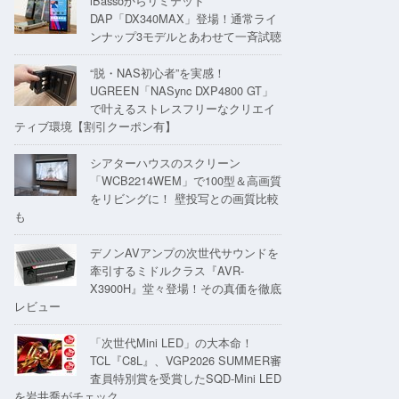
iBassoからリミテッド
DAP「DX340MAX」登場！通常ライ
ンナップ3モデルとあわせて一斉試聴
“脱・NAS初心者”を実感！
UGREEN「NASync DXP4800 GT」
で叶えるストレスフリーなクリエイ
ティブ環境【割引クーポン有】
シアターハウスのスクリーン
「WCB2214WEM」で100型＆高画質
をリビングに！ 壁投写との画質比較
も
デノンAVアンプの次世代サウンドを
牽引するミドルクラス『AVR-
X3900H』堂々登場！その真価を徹底
レビュー
「次世代Mini LED」の大本命！
TCL『C8L』、VGP2026 SUMMER審
査員特別賞を受賞したSQD-Mini LED
を岩井喬がチェック