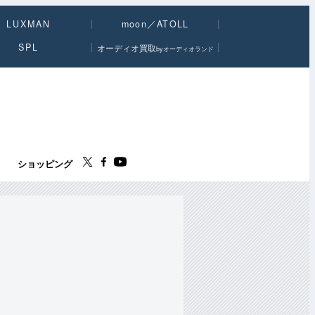
LUXMAN
moon／ATOLL
SPL
オーディオ買取
byオーディオランド
ス
ショッピング