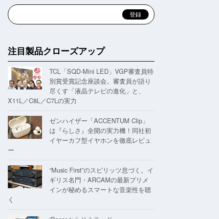
注目製品クローズアップ
TCL「SQD-Mini LED」VGP審査員特
別賞受賞記念座談会。審査員が語り
尽くす「液晶テレビの進化」と、
X11L／C8L／C7Lの実力
ゼンハイザー「ACCENTUM Clip」
は『らしさ』全開の実力機！同社初
イヤーカフ型イヤホンを徹底レビュ
ー
“Music First”のスピリッツ息づく。イ
ギリス名門・ARCAMの最新プリメ
インが秘めるスマートな音楽性を聴
く