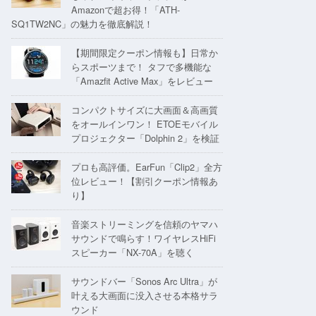
Amazonで超お得！「ATH-
SQ1TW2NC」の魅力を徹底解説！
【期間限定クーポン情報も】日常か
らスポーツまで！ タフで多機能な
「Amazfit Active Max」をレビュー
コンパクトサイズに大画面＆高画質
をオールインワン！ ETOEモバイル
プロジェクター「Dolphin 2」を検証
プロも高評価。EarFun「Clip2」全方
位レビュー！【割引クーポン情報あ
り】
音楽ストリーミングを信頼のヤマハ
サウンドで鳴らす！ワイヤレスHiFi
スピーカー「NX-70A」を聴く
サウンドバー「Sonos Arc Ultra」が
叶える大画面に没入させる本格サラ
ウンド