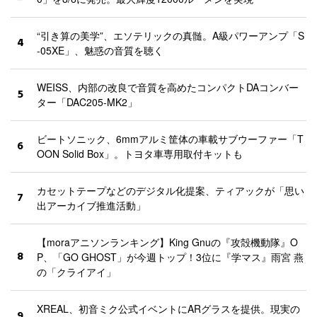
“引き算の美学”、エソテリックの真髄。A級パワーアンプ「S
4
-05XE」、魅惑の音質を聴く
WEISS、内部の改良で音質を高めたコンパクトDAコンバー
5
ター「DAC205-MK2」
ビートソニック、6mmアルミ筐体の車載サブウーファー「T
6
OON Solid Box」。トヨタ車専用取付キットも
カセットテープなどのデジタル化提案、ティアックが「思い
7
出アーカイブ推進活動」
【moraアニソンランキング】King Gnuの『攻殻機動隊』O
8
P、「GO GHOST」が今週トップ！3位に『学マス』雨宮 燕
の「クライアイ」
XREAL、初音ミク公式イベントにARグラスを提供。現実の
9