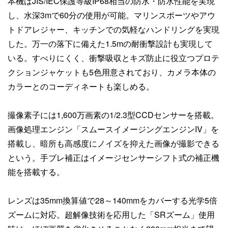
本機はJIS/IEC保護等級IP68相当の防水・防水性能を実現
し、水深3mで60分の使用が可能。マリンスポーツやアウ
トドアレジャー、キッチンでの気軽なハンドリングを実現
した。万一の落下に備えた1.5mの耐衝撃設計も実現して
いる。すべりにくく、衝撃吸収とキズ防止に役立つプロテ
クションジャケットも5色用意されており、カメラ本体の
カラーとのコーディネートも楽しめる。
撮像素子には1,600万画素の1/2.3型CCDセンサーを搭載。
画像処理エンジン「スムースイメージングエンジンIV」を
搭載し、暗所も高感度にノイズを抑えた画像が撮影できる
という。手ブレ補正はイメージセンサーシフト式の補正機
能を搭載する。
レンズは35mm換算値で28～140mmをカバーする光学5倍
ズームに対応。超解像技術を応用した「SRズーム」使用