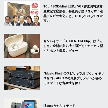
TCL「SQD-Mini LED」VGP審査員特別賞
受賞記念座談会。審査員が語り尽くす「液
晶テレビの進化」と、X11L／C8L／C7Lの
実力
ゼンハイザー「ACCENTUM Clip」は『ら
しさ』全開の実力機！同社初イヤーカフ型
イヤホンを徹底レビュー
“Music First”のスピリッツ息づく。イギリ
ス名門・ARCAMの最新プリメインが秘め
るスマートな音楽性を聴く
iBassoからリミテッド