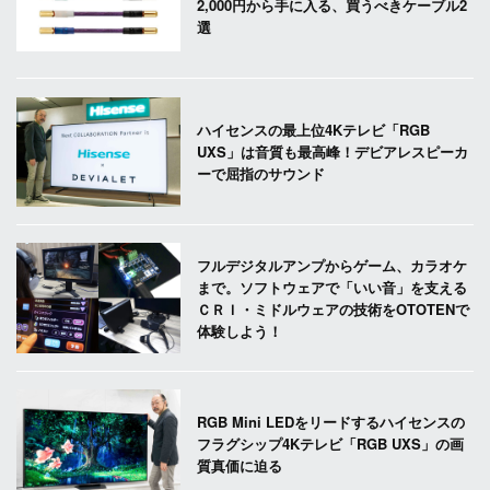
2,000円から手に入る、買うべきケーブル2
選
ハイセンスの最上位4Kテレビ「RGB
UXS」は音質も最高峰！デビアレスピーカ
ーで屈指のサウンド
フルデジタルアンプからゲーム、カラオケ
まで。ソフトウェアで「いい音」を支える
ＣＲＩ・ミドルウェアの技術をOTOTENで
体験しよう！
RGB Mini LEDをリードするハイセンスの
フラグシップ4Kテレビ「RGB UXS」の画
質真価に迫る