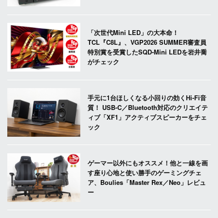
「次世代Mini LED」の大本命！
TCL『C8L』、VGP2026 SUMMER審査員
特別賞を受賞したSQD-Mini LEDを岩井喬
がチェック
手元に1台ほしくなる小回りの効くHi-Fi音
質！ USB-C／Bluetooth対応のクリエイテ
ィブ「XF1」アクティブスピーカーをチェ
ック
ゲーマー以外にもオススメ！他と一線を画
す座り心地と使い勝手のゲーミングチェ
ア、Boulies「Master Rex／Neo」レビュ
ー