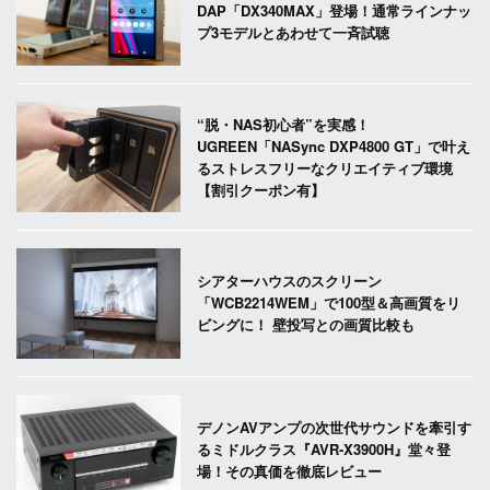
DAP「DX340MAX」登場！通常ラインナッ
プ3モデルとあわせて一斉試聴
“脱・NAS初心者”を実感！
UGREEN「NASync DXP4800 GT」で叶え
るストレスフリーなクリエイティブ環境
【割引クーポン有】
シアターハウスのスクリーン
「WCB2214WEM」で100型＆高画質をリ
ビングに！ 壁投写との画質比較も
デノンAVアンプの次世代サウンドを牽引す
るミドルクラス『AVR-X3900H』堂々登
場！その真価を徹底レビュー