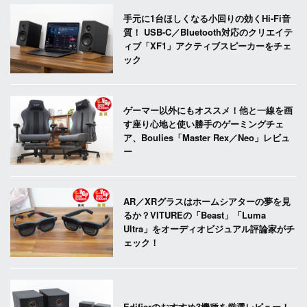
手元に1台ほしくなる小回りの効くHi-Fi音
質！ USB-C／Bluetooth対応のクリエイテ
ィブ「XF1」アクティブスピーカーをチェ
ック
ゲーマー以外にもオススメ！他と一線を画
す座り心地と使い勝手のゲーミングチェ
ア、Boulies「Master Rex／Neo」レビュ
ー
AR／XRグラスはホームシアターの夢を見
るか？VITUREの「Beast」「Luma
Ultra」をオーディオビジュアル評論家がチ
ェック！
Edifierのおすすめ3機種を厳選レビュー！