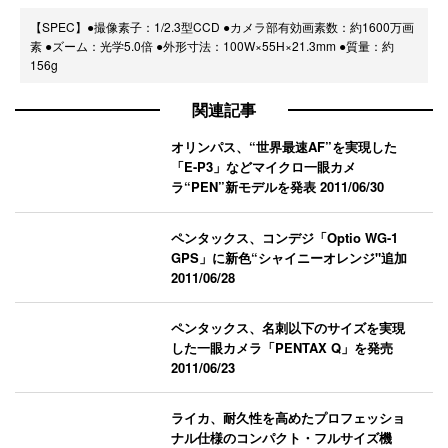
【SPEC】●撮像素子：1/2.3型CCD ●カメラ部有効画素数：約1600万画
素 ●ズーム：光学5.0倍 ●外形寸法：100W×55H×21.3mm ●質量：約
156g
関連記事
オリンパス、“世界最速AF”を実現した
「E-P3」などマイクロ一眼カメ
ラ“PEN”新モデルを発表
2011/06/30
ペンタックス、コンデジ「Optio WG-1
GPS」に新色“シャイニーオレンジ"追加
2011/06/28
ペンタックス、名刺以下のサイズを実現
した一眼カメラ「PENTAX Q」を発売
2011/06/23
ライカ、耐久性を高めたプロフェッショ
ナル仕様のコンパクト・フルサイズ機