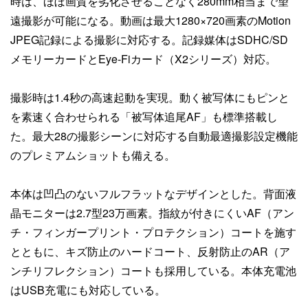
時は、ほぼ画質を劣化させることなく280mm相当まで望
遠撮影が可能になる。動画は最大1280×720画素のMotion
JPEG記録による撮影に対応する。記録媒体はSDHC/SD
メモリーカードとEye-Fiカード（X2シリーズ）対応。
撮影時は1.4秒の高速起動を実現。動く被写体にもピンと
を素速く合わせられる「被写体追尾AF」も標準搭載し
た。最大28の撮影シーンに対応する自動最適撮影設定機能
のプレミアムショットも備える。
本体は凹凸のないフルフラットなデザインとした。背面液
晶モニターは2.7型23万画素。指紋が付きにくいAF（アン
チ・フィンガープリント・プロテクション）コートを施す
とともに、キズ防止のハードコート、反射防止のAR（ア
ンチリフレクション）コートも採用している。本体充電池
はUSB充電にも対応している。