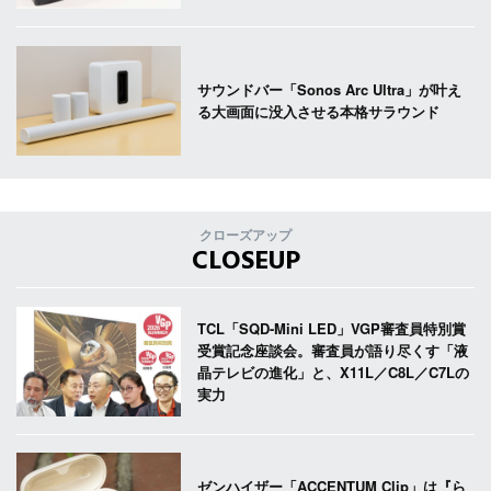
サウンドバー「Sonos Arc Ultra」が叶え
る大画面に没入させる本格サラウンド
クローズアップ
CLOSEUP
TCL「SQD-Mini LED」VGP審査員特別賞
受賞記念座談会。審査員が語り尽くす「液
晶テレビの進化」と、X11L／C8L／C7Lの
実力
ゼンハイザー「ACCENTUM Clip」は『ら