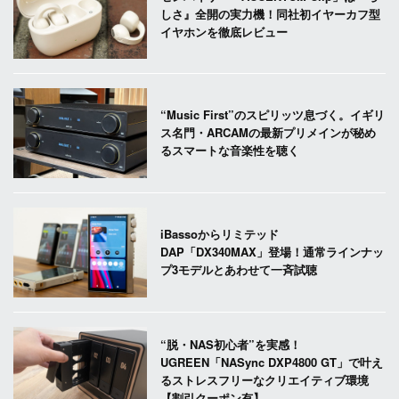
しさ』全開の実力機！同社初イヤーカフ型
イヤホンを徹底レビュー
“Music First”のスピリッツ息づく。イギリ
ス名門・ARCAMの最新プリメインが秘め
るスマートな音楽性を聴く
iBassoからリミテッド
DAP「DX340MAX」登場！通常ラインナッ
プ3モデルとあわせて一斉試聴
“脱・NAS初心者”を実感！
UGREEN「NASync DXP4800 GT」で叶え
るストレスフリーなクリエイティブ環境
【割引クーポン有】