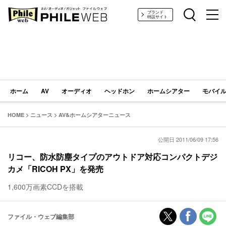
PHILE WEB｜AV/オーディオ/ガジェット
ブランド
特設サイト
ホーム
AV
オーディオ
ヘッドホン
ホームシアター
モバイル
HOME
>
ニュース
>
AV&ホームシアターニュース
公開日 2011/06/09 17:56
リコー、防水防塵タイプのアウトドア対応コンパクトデジ
カメ「RICOH PX」を発売
1,600万画素CCDを搭載
ファイル・ウェブ編集部