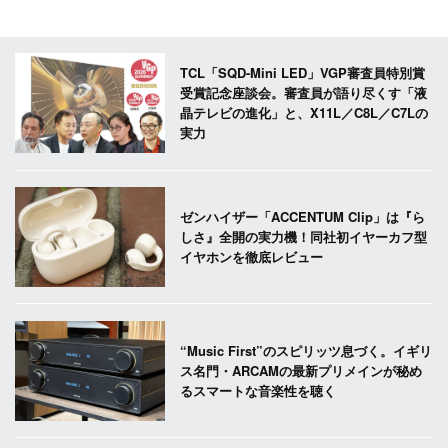
TCL「SQD-Mini LED」VGP審査員特別賞
受賞記念座談会。審査員が語り尽くす「液
晶テレビの進化」と、X11L／C8L／C7Lの
実力
ゼンハイザー「ACCENTUM Clip」は『ら
しさ』全開の実力機！同社初イヤーカフ型
イヤホンを徹底レビュー
“Music First”のスピリッツ息づく。イギリ
ス名門・ARCAMの最新プリメインが秘め
るスマートな音楽性を聴く