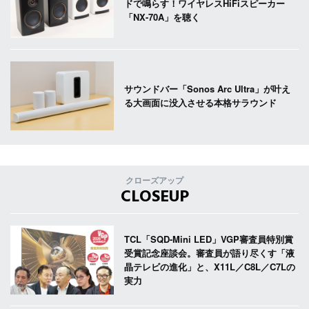
ドで鳴らす！ワイヤレスHiFiスピーカー
「NX-70A」を聴く
サウンドバー「Sonos Arc Ultra」が叶え
る大画面に没入させる本格サラウンド
クローズアップ
CLOSEUP
TCL「SQD-Mini LED」VGP審査員特別賞
受賞記念座談会。審査員が語り尽くす「液
晶テレビの進化」と、X11L／C8L／C7Lの
実力