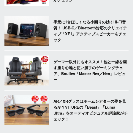
手元に1台ほしくなる小回りの効くHi-Fi音
質！ USB-C／Bluetooth対応のクリエイテ
ィブ「XF1」アクティブスピーカーをチェ
ック
ゲーマー以外にもオススメ！他と一線を画
す座り心地と使い勝手のゲーミングチェ
ア、Boulies「Master Rex／Neo」レビュ
ー
AR／XRグラスはホームシアターの夢を見
るか？VITUREの「Beast」「Luma
Ultra」をオーディオビジュアル評論家がチ
ェック！