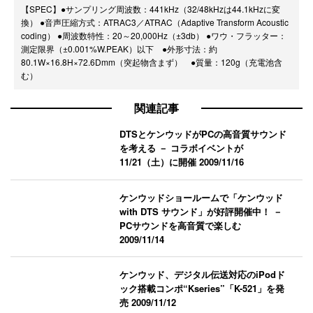
【SPEC】●サンプリング周波数：441kHz（32/48kHzは44.1kHzに変
換） ●音声圧縮方式：ATRAC3／ATRAC（Adaptive Transform Acoustic
coding） ●周波数特性：20～20,000Hz（±3db） ●ワウ・フラッター：
測定限界（±0.001%W.PEAK）以下 ●外形寸法：約
80.1W×16.8H×72.6Dmm（突起物含まず） ●質量：120g（充電池含
む）
関連記事
DTSとケンウッドがPCの高音質サウンド
を考える － コラボイベントが
11/21（土）に開催
2009/11/16
ケンウッドショールームで「ケンウッド
with DTS サウンド」が好評開催中！ －
PCサウンドを高音質で楽しむ
2009/11/14
ケンウッド、デジタル伝送対応のiPodド
ック搭載コンポ“Kseries”「K-521」を発
売
2009/11/12