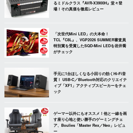
るミドルクラス『AVR-X3900H』堂々登
場！その真価を徹底レビュー
「次世代Mini LED」の大本命！
TCL『C8L』、VGP2026 SUMMER審査員
特別賞を受賞したSQD-Mini LEDを岩井喬
がチェック
手元に1台ほしくなる小回りの効くHi-Fi音
質！ USB-C／Bluetooth対応のクリエイテ
ィブ「XF1」アクティブスピーカーをチェ
ック
ゲーマー以外にもオススメ！他と一線を画
す座り心地と使い勝手のゲーミングチェ
ア、Boulies「Master Rex／Neo」レビュ
ー