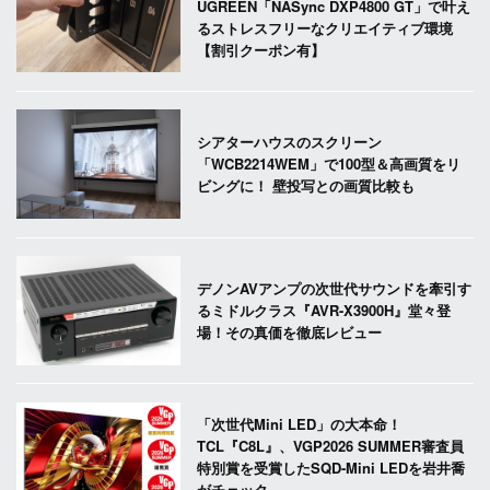
UGREEN「NASync DXP4800 GT」で叶え
るストレスフリーなクリエイティブ環境
【割引クーポン有】
シアターハウスのスクリーン
「WCB2214WEM」で100型＆高画質をリ
ビングに！ 壁投写との画質比較も
デノンAVアンプの次世代サウンドを牽引す
るミドルクラス『AVR-X3900H』堂々登
場！その真価を徹底レビュー
「次世代Mini LED」の大本命！
TCL『C8L』、VGP2026 SUMMER審査員
特別賞を受賞したSQD-Mini LEDを岩井喬
がチェック