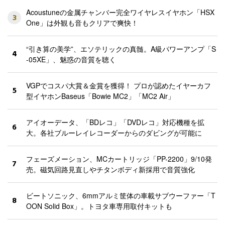
Acoustuneの金属チャンバー完全ワイヤレスイヤホン「HSX
3
One」は外観も音もクリアで爽快！
“引き算の美学”、エソテリックの真髄。A級パワーアンプ「S
4
-05XE」、魅惑の音質を聴く
VGPでコスパ大賞＆金賞を獲得！ プロが認めたイヤーカフ
5
型イヤホンBaseus「Bowie MC2」「MC2 Air」
アイオーデータ、「BDレコ」「DVDレコ」対応機種を拡
6
大。各社ブルーレイレコーダーからのダビングが可能に
フェーズメーション、MCカートリッジ「PP-2200」9/10発
7
売。磁気回路見直しやチタンボディ新採用で音質強化
ビートソニック、6mmアルミ筐体の車載サブウーファー「T
8
OON Solid Box」。トヨタ車専用取付キットも