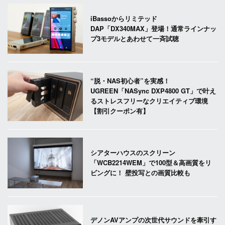
iBassoからリミテッド
DAP「DX340MAX」登場！通常ラインナッ
プ3モデルとあわせて一斉試聴
“脱・NAS初心者”を実感！
UGREEN「NASync DXP4800 GT」で叶え
るストレスフリーなクリエイティブ環境
【割引クーポン有】
シアターハウスのスクリーン
「WCB2214WEM」で100型＆高画質をリ
ビングに！ 壁投写との画質比較も
デノンAVアンプの次世代サウンドを牽引す