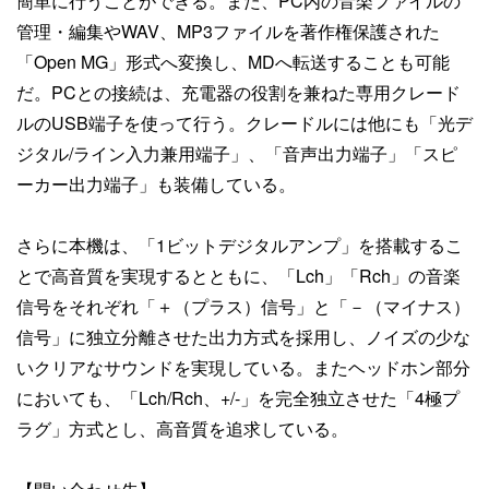
簡単に行うことができる。また、PC内の音楽ファイルの
管理・編集やWAV、MP3ファイルを著作権保護された
「Open MG」形式へ変換し、MDへ転送することも可能
だ。PCとの接続は、充電器の役割を兼ねた専用クレード
ルのUSB端子を使って行う。クレードルには他にも「光デ
ジタル/ライン入力兼用端子」、「音声出力端子」「スピ
ーカー出力端子」も装備している。
さらに本機は、「1ビットデジタルアンプ」を搭載するこ
とで高音質を実現するとともに、「Lch」「Rch」の音楽
信号をそれぞれ「＋（プラス）信号」と「－（マイナス）
信号」に独立分離させた出力方式を採用し、ノイズの少な
いクリアなサウンドを実現している。またヘッドホン部分
においても、「Lch/Rch、+/-」を完全独立させた「4極プ
ラグ」方式とし、高音質を追求している。