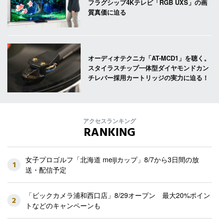
フラグシップ4Kテレビ「RGB UXS」の画
質真価に迫る
オーディオテクニカ「AT-MCD1」を聴く。
スタイラスチップ一体型ダイヤモンドカン
チレバー採用カートリッジの実力に迫る！
アクセスランキング
RANKING
女子プロゴルフ「北海道 meijiカップ」8/7から3日間の放
1
送・配信予定
「ビックカメラ浦和西口店」8/29オープン 最大20%ポイン
2
トなどのキャンペーンも