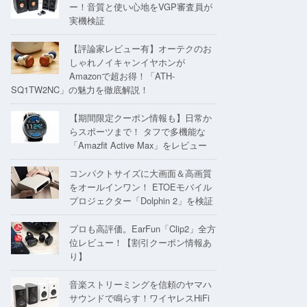
ー！音質と使い心地をVGP審査員が
実機検証
【評論家レビュー有】オーテクのお
しゃれノイキャンイヤホンが
Amazonで超お得！「ATH-
SQ1TW2NC」の魅力を徹底解説！
【期間限定クーポン情報も】日常か
らスポーツまで！ タフで多機能な
「Amazfit Active Max」をレビュー
コンパクトサイズに大画面＆高画質
をオールインワン！ ETOEモバイル
プロジェクター「Dolphin 2」を検証
プロも高評価。EarFun「Clip2」全方
位レビュー！【割引クーポン情報あ
り】
音楽ストリーミングを信頼のヤマハ
サウンドで鳴らす！ワイヤレスHiFi