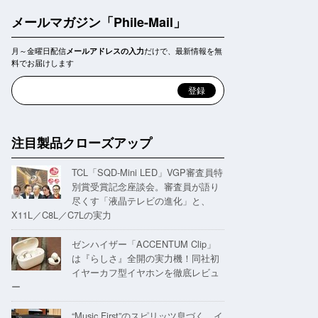
メールマガジン「Phile-Mail」
月～金曜日配信
だけで、最新情報を無
メールアドレスの入力
料でお届けします
注目製品クローズアップ
TCL「SQD-Mini LED」VGP審査員特
別賞受賞記念座談会。審査員が語り
尽くす「液晶テレビの進化」と、
X11L／C8L／C7Lの実力
ゼンハイザー「ACCENTUM Clip」
は『らしさ』全開の実力機！同社初
イヤーカフ型イヤホンを徹底レビュ
ー
“Music First”のスピリッツ息づく。イ