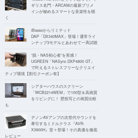
ギリス名門・ARCAMの最新プリメ
インが秘めるスマートな音楽性を聴
く
iBassoからリミテッド
DAP「DX340MAX」登場！通常ライ
ンナップ3モデルとあわせて一斉試聴
“脱・NAS初心者”を実感！
UGREEN「NASync DXP4800 GT」
で叶えるストレスフリーなクリエイ
ティブ環境【割引クーポン有】
シアターハウスのスクリーン
「WCB2214WEM」で100型＆高画質
をリビングに！ 壁投写との画質比較
も
デノンAVアンプの次世代サウンドを
牽引するミドルクラス『AVR-
X3900H』堂々登場！その真価を徹底
レビュー