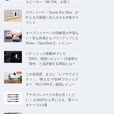
スピーカー「NX-70A」を聴く
サウンドバー「Sonos Arc Ultra」が
叶える大画面に没入させる本格サラ
ウンド
オープンイヤーへの理解度が半端な
い！音も快適さもパワーアップした
Shokz「OpenDots 2」レビュー
パナソニック旗艦4Kテレビ
「Z95C」視聴レビュー！ 評論家が
「傑作」と高評価する理由とは？
この高画質、まさに「レグザクオリ
ティ」。“映える”小型4Kプロジェク
ター「RLC-V5R-S」徹底レビュー
アナログレコードの音を良くした
い！ 2,000円から手に入る、買うべ
きケーブル2選