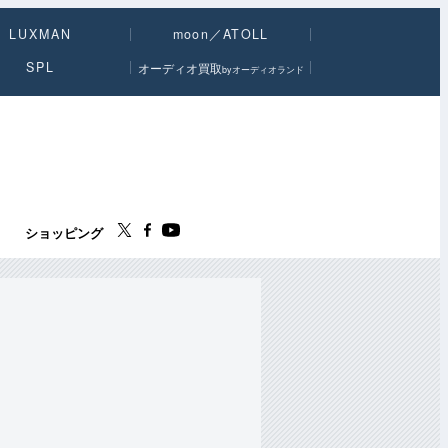
LUXMAN
moon／ATOLL
SPL
オーディオ買取
byオーディオランド
ス
ショッピング