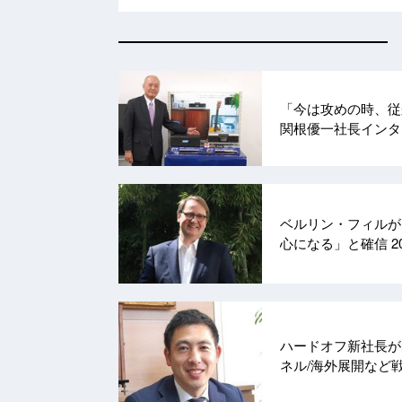
「今は攻めの時、従
関根優一社長イン
ベルリン・フィルが
心になる」と確信
2
ハードオフ新社長が
ネル/海外展開など