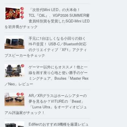
「次世代Mini LED」の大本命！
TCL『C8L』、VGP2026 SUMMER審
査員特別賞を受賞したSQD-Mini LED
を岩井喬がチェック
手元に1台ほしくなる小回りの効く
Hi-Fi音質！ USB-C／Bluetooth対応
のクリエイティブ「XF1」アクティ
ブスピーカーをチェック
ゲーマー以外にもオススメ！他と一
線を画す座り心地と使い勝手のゲー
ミングチェア、Boulies「Master Rex
／Neo」レビュー
AR／XRグラスはホームシアターの
夢を見るか？VITUREの「Beast」
「Luma Ultra」をオーディオビジュ
アル評論家がチェック！
Edifierのおすすめ3機種を厳選レビュ