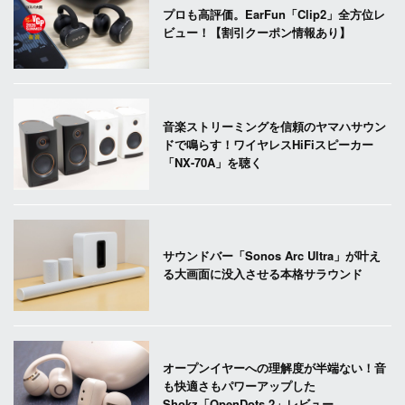
プロも高評価。EarFun「Clip2」全方位レ
ビュー！【割引クーポン情報あり】
音楽ストリーミングを信頼のヤマハサウン
ドで鳴らす！ワイヤレスHiFiスピーカー
「NX-70A」を聴く
サウンドバー「Sonos Arc Ultra」が叶え
る大画面に没入させる本格サラウンド
オープンイヤーへの理解度が半端ない！音
も快適さもパワーアップした
Shokz「OpenDots 2」レビュー