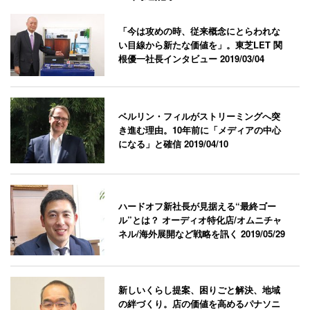
「今は攻めの時、従来概念にとらわれな
い目線から新たな価値を」。東芝LET 関
根優一社長インタビュー
2019/03/04
ベルリン・フィルがストリーミングへ突
き進む理由。10年前に「メディアの中心
になる」と確信
2019/04/10
ハードオフ新社長が見据える“最終ゴー
ル”とは？ オーディオ特化店/オムニチャ
ネル/海外展開など戦略を訊く
2019/05/29
新しいくらし提案、困りごと解決、地域
の絆づくり。店の価値を高めるパナソニ