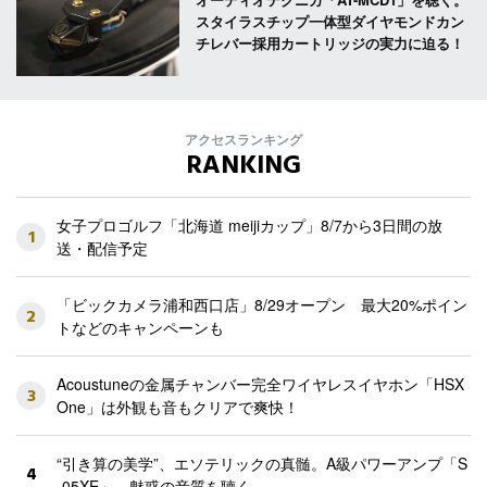
スタイラスチップ一体型ダイヤモンドカン
チレバー採用カートリッジの実力に迫る！
アクセスランキング
RANKING
女子プロゴルフ「北海道 meijiカップ」8/7から3日間の放
1
送・配信予定
「ビックカメラ浦和西口店」8/29オープン 最大20%ポイン
2
トなどのキャンペーンも
Acoustuneの金属チャンバー完全ワイヤレスイヤホン「HSX
3
One」は外観も音もクリアで爽快！
“引き算の美学”、エソテリックの真髄。A級パワーアンプ「S
4
-05XE」、魅惑の音質を聴く