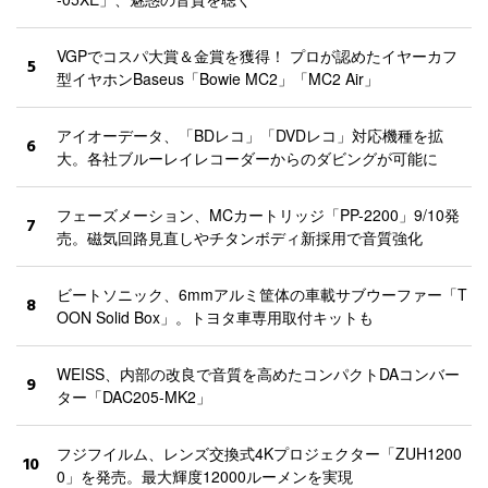
VGPでコスパ大賞＆金賞を獲得！ プロが認めたイヤーカフ
5
型イヤホンBaseus「Bowie MC2」「MC2 Air」
アイオーデータ、「BDレコ」「DVDレコ」対応機種を拡
6
大。各社ブルーレイレコーダーからのダビングが可能に
フェーズメーション、MCカートリッジ「PP-2200」9/10発
7
売。磁気回路見直しやチタンボディ新採用で音質強化
ビートソニック、6mmアルミ筐体の車載サブウーファー「T
8
OON Solid Box」。トヨタ車専用取付キットも
WEISS、内部の改良で音質を高めたコンパクトDAコンバー
9
ター「DAC205-MK2」
フジフイルム、レンズ交換式4Kプロジェクター「ZUH1200
10
0」を発売。最大輝度12000ルーメンを実現