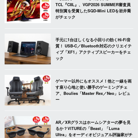
TCL『C8L』、VGP2026 SUMMER審査員
特別賞を受賞したSQD-Mini LEDを岩井喬
がチェック
手元に1台ほしくなる小回りの効くHi-Fi音
質！ USB-C／Bluetooth対応のクリエイテ
ィブ「XF1」アクティブスピーカーをチェ
ック
ゲーマー以外にもオススメ！他と一線を画
す座り心地と使い勝手のゲーミングチェ
ア、Boulies「Master Rex／Neo」レビュ
ー
AR／XRグラスはホームシアターの夢を見
るか？VITUREの「Beast」「Luma
Ultra」をオーディオビジュアル評論家がチ