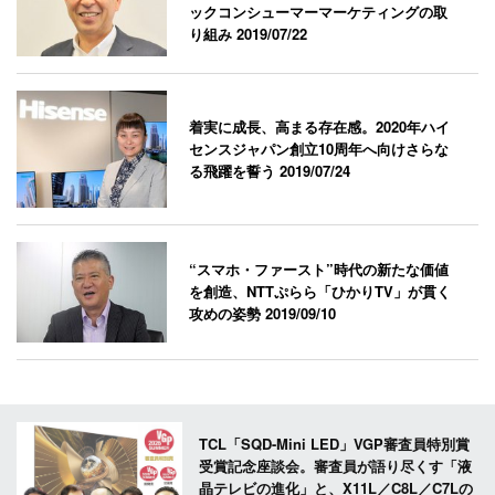
ックコンシューマーマーケティングの取
り組み
2019/07/22
着実に成長、高まる存在感。2020年ハイ
センスジャパン創立10周年へ向けさらな
る飛躍を誓う
2019/07/24
“スマホ・ファースト”時代の新たな価値
を創造、NTTぷらら「ひかりTV」が貫く
攻めの姿勢
2019/09/10
TCL「SQD-Mini LED」VGP審査員特別賞
受賞記念座談会。審査員が語り尽くす「液
晶テレビの進化」と、X11L／C8L／C7Lの