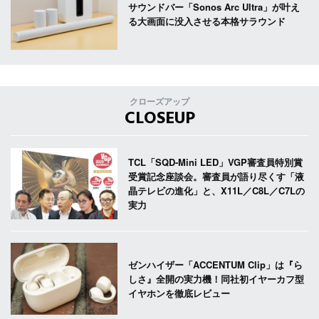
サウンドバー「Sonos Arc Ultra」が叶え
る大画面に没入させる本格サラウンド
クローズアップ
CLOSEUP
TCL「SQD-Mini LED」VGP審査員特別賞
受賞記念座談会。審査員が語り尽くす「液
晶テレビの進化」と、X11L／C8L／C7Lの
実力
ゼンハイザー「ACCENTUM Clip」は『ら
しさ』全開の実力機！同社初イヤーカフ型
イヤホンを徹底レビュー