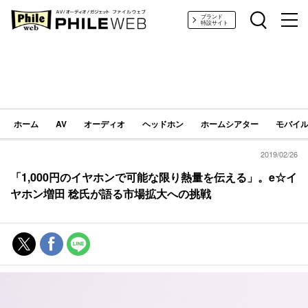
PHILE WEB｜AV/オーディオ/ガジェット
ブランド
特設サイト
ホーム
AV
オーディオ
ヘッドホン
ホームシアター
モバイル
2019/02/26
「1,000円のイヤホンで可能な限り熱量を伝える」。e☆イ
ヤホン増田 稔氏が語る市場拡大への挑戦