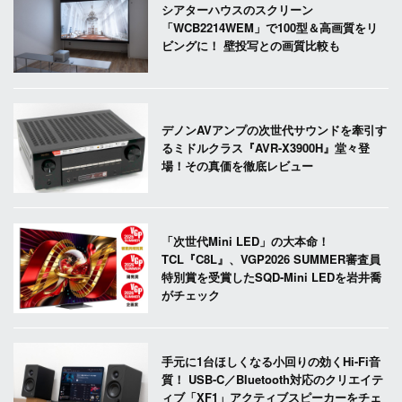
シアターハウスのスクリーン
「WCB2214WEM」で100型＆高画質をリ
ビングに！ 壁投写との画質比較も
デノンAVアンプの次世代サウンドを牽引す
るミドルクラス『AVR-X3900H』堂々登
場！その真価を徹底レビュー
「次世代Mini LED」の大本命！
TCL『C8L』、VGP2026 SUMMER審査員
特別賞を受賞したSQD-Mini LEDを岩井喬
がチェック
手元に1台ほしくなる小回りの効くHi-Fi音
質！ USB-C／Bluetooth対応のクリエイテ
ィブ「XF1」アクティブスピーカーをチェ