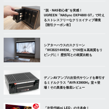
“脱・NAS初心者”を実感！
UGREEN「NASync DXP4800 GT」で叶え
るストレスフリーなクリエイティブ環境
【割引クーポン有】
シアターハウスのスクリーン
「WCB2214WEM」で100型＆高画質をリ
ビングに！ 壁投写との画質比較も
デノンAVアンプの次世代サウンドを牽引す
るミドルクラス『AVR-X3900H』堂々登
場！その真価を徹底レビュー
「次世代Mini LED」の大本命！