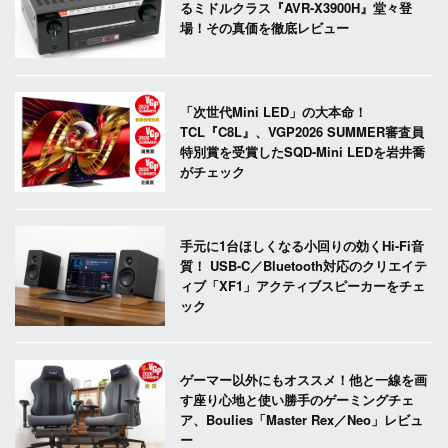
るミドルクラス『AVR-X3900H』堂々登
場！その真価を徹底レビュー
「次世代Mini LED」の大本命！
TCL『C8L』、VGP2026 SUMMER審査員
特別賞を受賞したSQD-Mini LEDを岩井喬
がチェック
手元に1台ほしくなる小回りの効くHi-Fi音
質！ USB-C／Bluetooth対応のクリエイテ
ィブ「XF1」アクティブスピーカーをチェ
ック
ゲーマー以外にもオススメ！他と一線を画
す座り心地と使い勝手のゲーミングチェ
ア、Boulies「Master Rex／Neo」レビュ
ー