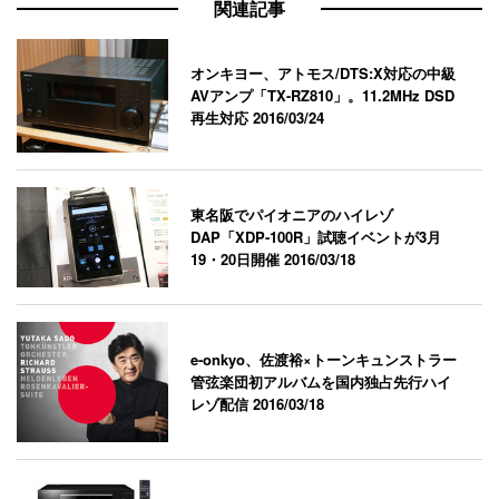
関連記事
オンキヨー、アトモス/DTS:X対応の中級
AVアンプ「TX-RZ810」。11.2MHz DSD
再生対応
2016/03/24
東名阪でパイオニアのハイレゾ
DAP「XDP-100R」試聴イベントが3月
19・20日開催
2016/03/18
e-onkyo、佐渡裕×トーンキュンストラー
管弦楽団初アルバムを国内独占先行ハイ
レゾ配信
2016/03/18