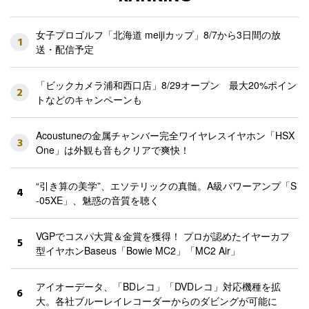
女子プロゴルフ「北海道 meijiカップ」8/7から3日間の放
1
送・配信予定
「ビックカメラ浦和西口店」8/29オープン 最大20%ポイン
2
トなどのキャンペーンも
Acoustuneの金属チャンバー完全ワイヤレスイヤホン「HSX
3
One」は外観も音もクリアで爽快！
“引き算の美学”、エソテリックの真髄。A級パワーアンプ「S
4
-05XE」、魅惑の音質を聴く
VGPでコスパ大賞＆金賞を獲得！ プロが認めたイヤーカフ
5
型イヤホンBaseus「Bowie MC2」「MC2 Air」
アイオーデータ、「BDレコ」「DVDレコ」対応機種を拡
6
大。各社ブルーレイレコーダーからのダビングが可能に