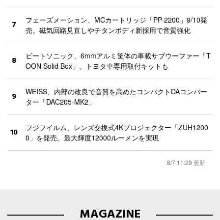
フェーズメーション、MCカートリッジ「PP-2200」9/10発
7
売。磁気回路見直しやチタンボディ新採用で音質強化
ビートソニック、6mmアルミ筐体の車載サブウーファー「T
8
OON Solid Box」。トヨタ車専用取付キットも
WEISS、内部の改良で音質を高めたコンパクトDAコンバー
9
ター「DAC205-MK2」
フジフイルム、レンズ交換式4Kプロジェクター「ZUH1200
10
0」を発売。最大輝度12000ルーメンを実現
8/7 11:29 更新
MAGAZINE