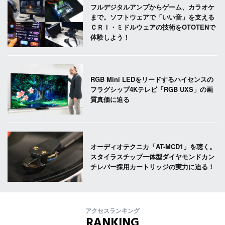
フルデジタルアンプからゲーム、カラオケ
まで。ソフトウェアで「いい音」を支える
ＣＲＩ・ミドルウェアの技術をOTOTENで
体験しよう！
RGB Mini LEDをリードするハイセンスの
フラグシップ4Kテレビ「RGB UXS」の画
質真価に迫る
オーディオテクニカ「AT-MCD1」を聴く。
スタイラスチップ一体型ダイヤモンドカン
チレバー採用カートリッジの実力に迫る！
アクセスランキング
RANKING