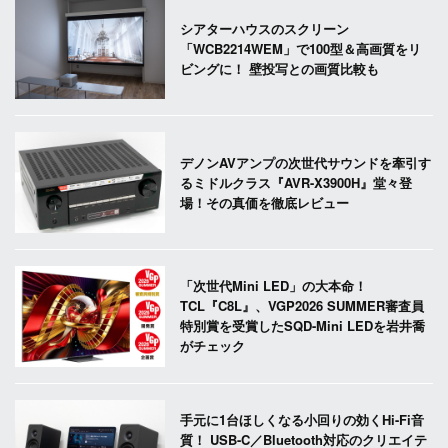
シアターハウスのスクリーン
「WCB2214WEM」で100型＆高画質をリ
ビングに！ 壁投写との画質比較も
デノンAVアンプの次世代サウンドを牽引す
るミドルクラス『AVR-X3900H』堂々登
場！その真価を徹底レビュー
「次世代Mini LED」の大本命！
TCL『C8L』、VGP2026 SUMMER審査員
特別賞を受賞したSQD-Mini LEDを岩井喬
がチェック
手元に1台ほしくなる小回りの効くHi-Fi音
質！ USB-C／Bluetooth対応のクリエイテ