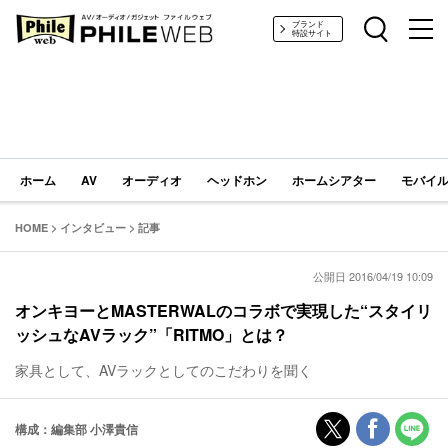
PHILE WEB｜AV/オーディオ/ガジェット
ブランド
特設サイト
ホーム
AV
オーディオ
ヘッドホン
ホームシアター
モバイル
HOME
>
インタビュー
>
記事
公開日 2016/04/19 10:09
オンキヨーとMASTERWALのコラボで実現した“スタイリ
ッシュなAVラック”「RITMO」とは？
家具として、AVラックとしてのこだわりを聞く
構成：編集部 小澤貴信