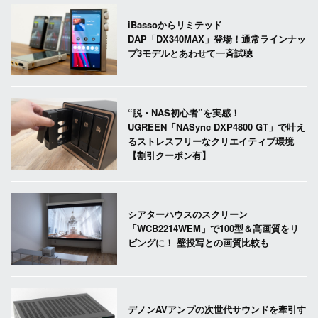
iBassoからリミテッド
DAP「DX340MAX」登場！通常ラインナッ
プ3モデルとあわせて一斉試聴
“脱・NAS初心者”を実感！
UGREEN「NASync DXP4800 GT」で叶え
るストレスフリーなクリエイティブ環境
【割引クーポン有】
シアターハウスのスクリーン
「WCB2214WEM」で100型＆高画質をリ
ビングに！ 壁投写との画質比較も
デノンAVアンプの次世代サウンドを牽引す