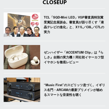
CLOSEUP
TCL「SQD-Mini LED」VGP審査員特別賞
受賞記念座談会。審査員が語り尽くす「液
晶テレビの進化」と、X11L／C8L／C7Lの
実力
ゼンハイザー「ACCENTUM Clip」は『ら
しさ』全開の実力機！同社初イヤーカフ型
イヤホンを徹底レビュー
“Music First”のスピリッツ息づく。イギリ
ス名門・ARCAMの最新プリメインが秘め
るスマートな音楽性を聴く