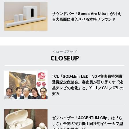
サウンドバー「Sonos Arc Ultra」が叶え
る大画面に没入させる本格サラウンド
クローズアップ
CLOSEUP
TCL「SQD-Mini LED」VGP審査員特別賞
受賞記念座談会。審査員が語り尽くす「液
晶テレビの進化」と、X11L／C8L／C7Lの
実力
ゼンハイザー「ACCENTUM Clip」は『ら
しさ』全開の実力機！同社初イヤーカフ型