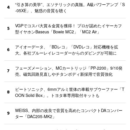
“引き算の美学”、エソテリックの真髄。A級パワーアンプ「S
4
-05XE」、魅惑の音質を聴く
VGPでコスパ大賞＆金賞を獲得！ プロが認めたイヤーカフ
5
型イヤホンBaseus「Bowie MC2」「MC2 Air」
アイオーデータ、「BDレコ」「DVDレコ」対応機種を拡
6
大。各社ブルーレイレコーダーからのダビングが可能に
フェーズメーション、MCカートリッジ「PP-2200」9/10発
7
売。磁気回路見直しやチタンボディ新採用で音質強化
ビートソニック、6mmアルミ筐体の車載サブウーファー「T
8
OON Solid Box」。トヨタ車専用取付キットも
WEISS、内部の改良で音質を高めたコンパクトDAコンバー
9
ター「DAC205-MK2」