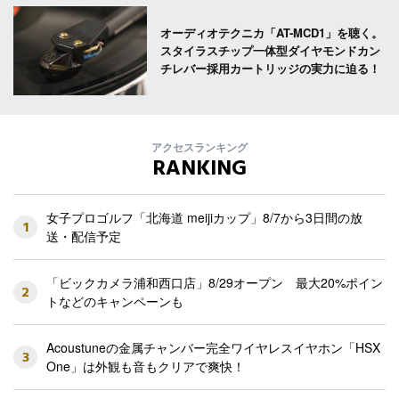
オーディオテクニカ「AT-MCD1」を聴く。
スタイラスチップ一体型ダイヤモンドカン
チレバー採用カートリッジの実力に迫る！
アクセスランキング
RANKING
女子プロゴルフ「北海道 meijiカップ」8/7から3日間の放
1
送・配信予定
「ビックカメラ浦和西口店」8/29オープン 最大20%ポイン
2
トなどのキャンペーンも
Acoustuneの金属チャンバー完全ワイヤレスイヤホン「HSX
3
One」は外観も音もクリアで爽快！