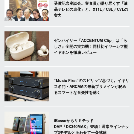
受賞記念座談会。審査員が語り尽くす「液
晶テレビの進化」と、X11L／C8L／C7Lの
実力
ゼンハイザー「ACCENTUM Clip」は『ら
しさ』全開の実力機！同社初イヤーカフ型
イヤホンを徹底レビュー
“Music First”のスピリッツ息づく。イギリ
ス名門・ARCAMの最新プリメインが秘め
るスマートな音楽性を聴く
iBassoからリミテッド
DAP「DX340MAX」登場！通常ラインナッ
プ3モデルとあわせて一斉試聴