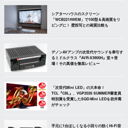
シアターハウスのスクリーン
「WCB2214WEM」で100型＆高画質をリ
ビングに！ 壁投写との画質比較も
デノンAVアンプの次世代サウンドを牽引す
るミドルクラス『AVR-X3900H』堂々登
場！その真価を徹底レビュー
「次世代Mini LED」の大本命！
TCL『C8L』、VGP2026 SUMMER審査員
特別賞を受賞したSQD-Mini LEDを岩井喬
がチェック
手元に1台ほしくなる小回りの効くHi-Fi音