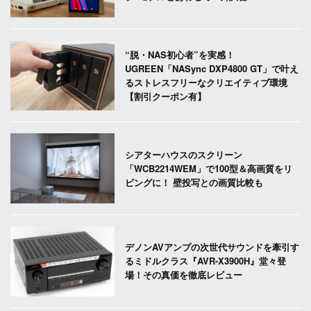
“脱・NAS初心者”を実感！
UGREEN「NASync DXP4800 GT」で叶え
るストレスフリーなクリエイティブ環境
【割引クーポン有】
シアターハウスのスクリーン
「WCB2214WEM」で100型＆高画質をリ
ビングに！ 壁投写との画質比較も
デノンAVアンプの次世代サウンドを牽引す
るミドルクラス『AVR-X3900H』堂々登
場！その真価を徹底レビュー