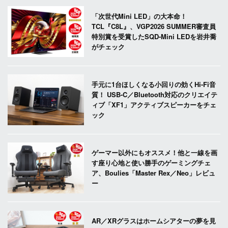
「次世代Mini LED」の大本命！
TCL『C8L』、VGP2026 SUMMER審査員
特別賞を受賞したSQD-Mini LEDを岩井喬
がチェック
手元に1台ほしくなる小回りの効くHi-Fi音
質！ USB-C／Bluetooth対応のクリエイテ
ィブ「XF1」アクティブスピーカーをチェ
ック
ゲーマー以外にもオススメ！他と一線を画
す座り心地と使い勝手のゲーミングチェ
ア、Boulies「Master Rex／Neo」レビュ
ー
AR／XRグラスはホームシアターの夢を見