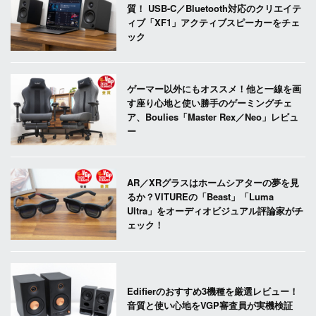
質！ USB-C／Bluetooth対応のクリエイテ
ィブ「XF1」アクティブスピーカーをチェ
ック
ゲーマー以外にもオススメ！他と一線を画
す座り心地と使い勝手のゲーミングチェ
ア、Boulies「Master Rex／Neo」レビュ
ー
AR／XRグラスはホームシアターの夢を見
るか？VITUREの「Beast」「Luma
Ultra」をオーディオビジュアル評論家がチ
ェック！
Edifierのおすすめ3機種を厳選レビュー！
音質と使い心地をVGP審査員が実機検証