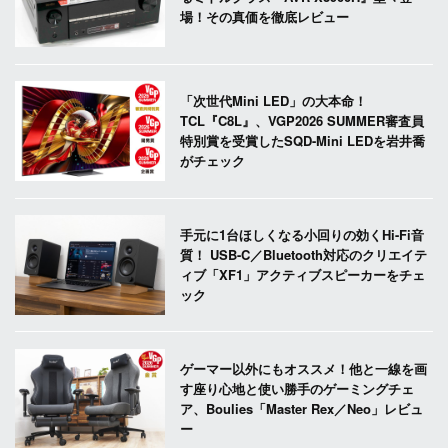
場！その真価を徹底レビュー
「次世代Mini LED」の大本命！
TCL『C8L』、VGP2026 SUMMER審査員
特別賞を受賞したSQD-Mini LEDを岩井喬
がチェック
手元に1台ほしくなる小回りの効くHi-Fi音
質！ USB-C／Bluetooth対応のクリエイテ
ィブ「XF1」アクティブスピーカーをチェ
ック
ゲーマー以外にもオススメ！他と一線を画
す座り心地と使い勝手のゲーミングチェ
ア、Boulies「Master Rex／Neo」レビュ
ー