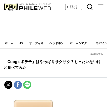
PHILE WEB｜AV/オーディオ/ガジェット
ブランド
特設サイト
ホーム
AV
オーディオ
ヘッドホン
ホームシアター
モバイル
2021/09/17
「Googleポテチ」はやっぱりサクサク？もったいないけ
ど食べてみた