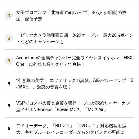
女子プロゴルフ「北海道 meijiカップ」8/7から3日間の放
1
送・配信予定
「ビックカメラ浦和西口店」8/29オープン 最大20%ポイン
2
トなどのキャンペーンも
Acoustuneの金属チャンバー完全ワイヤレスイヤホン「HSX
3
One」は外観も音もクリアで爽快！
“引き算の美学”、エソテリックの真髄。A級パワーアンプ「S
4
-05XE」、魅惑の音質を聴く
VGPでコスパ大賞＆金賞を獲得！ プロが認めたイヤーカフ
5
型イヤホンBaseus「Bowie MC2」「MC2 Air」
アイオーデータ、「BDレコ」「DVDレコ」対応機種を拡
6
大。各社ブルーレイレコーダーからのダビングが可能に