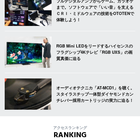
フルデジタルアンプからゲーム、カラオケ
まで。ソフトウェアで「いい音」を支える
ＣＲＩ・ミドルウェアの技術をOTOTENで
体験しよう！
RGB Mini LEDをリードするハイセンスの
フラグシップ4Kテレビ「RGB UXS」の画
質真価に迫る
オーディオテクニカ「AT-MCD1」を聴く。
スタイラスチップ一体型ダイヤモンドカン
チレバー採用カートリッジの実力に迫る！
アクセスランキング
RANKING