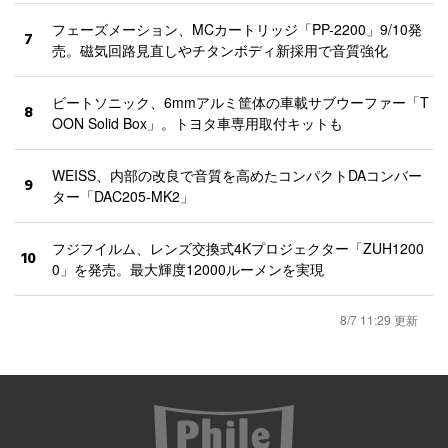
フェーズメーション、MCカートリッジ「PP-2200」9/10発
7
売。磁気回路見直しやチタンボディ新採用で音質強化
ビートソニック、6mmアルミ筐体の車載サブウーファー「T
8
OON Solid Box」。トヨタ車専用取付キットも
WEISS、内部の改良で音質を高めたコンパクトDAコンバー
9
ター「DAC205-MK2」
フジフイルム、レンズ交換式4Kプロジェクター「ZUH1200
10
0」を発売。最大輝度12000ルーメンを実現
8/7 11:29 更新