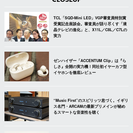
TCL「SQD-Mini LED」VGP審査員特別賞
受賞記念座談会。審査員が語り尽くす「液
晶テレビの進化」と、X11L／C8L／C7Lの
実力
ゼンハイザー「ACCENTUM Clip」は『ら
しさ』全開の実力機！同社初イヤーカフ型
イヤホンを徹底レビュー
“Music First”のスピリッツ息づく。イギリ
ス名門・ARCAMの最新プリメインが秘め
るスマートな音楽性を聴く