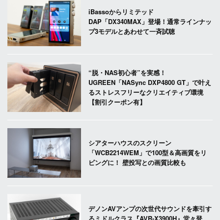
iBassoからリミテッド
DAP「DX340MAX」登場！通常ラインナッ
プ3モデルとあわせて一斉試聴
“脱・NAS初心者”を実感！
UGREEN「NASync DXP4800 GT」で叶え
るストレスフリーなクリエイティブ環境
【割引クーポン有】
シアターハウスのスクリーン
「WCB2214WEM」で100型＆高画質をリ
ビングに！ 壁投写との画質比較も
デノンAVアンプの次世代サウンドを牽引す
るミドルクラス『AVR-X3900H』堂々登