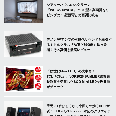
シアターハウスのスクリーン
「WCB2214WEM」で100型＆高画質をリ
ビングに！ 壁投写との画質比較も
デノンAVアンプの次世代サウンドを牽引す
るミドルクラス『AVR-X3900H』堂々登
場！その真価を徹底レビュー
「次世代Mini LED」の大本命！
TCL『C8L』、VGP2026 SUMMER審査員
特別賞を受賞したSQD-Mini LEDを岩井喬
がチェック
手元に1台ほしくなる小回りの効くHi-Fi音
質！ USB-C／Bluetooth対応のクリエイテ