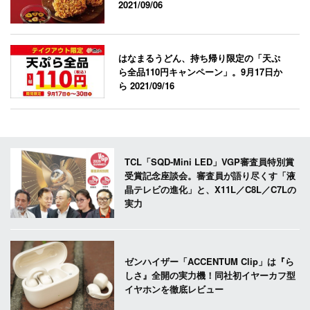
2021/09/06
はなまるうどん、持ち帰り限定の「天ぷ
ら全品110円キャンペーン」。9月17日か
ら
2021/09/16
TCL「SQD-Mini LED」VGP審査員特別賞
受賞記念座談会。審査員が語り尽くす「液
晶テレビの進化」と、X11L／C8L／C7Lの
実力
ゼンハイザー「ACCENTUM Clip」は『ら
しさ』全開の実力機！同社初イヤーカフ型
イヤホンを徹底レビュー