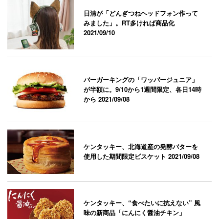
日清が「どんぎつねヘッドフォン作って
みました」。RT多ければ商品化
2021/09/10
バーガーキングの「ワッパージュニア」
が半額に。9/10から1週間限定、各日14時
から
2021/09/08
ケンタッキー、北海道産の発酵バターを
使用した期間限定ビスケット
2021/09/08
ケンタッキー、“食べたいに抗えない” 風
味の新商品「にんにく醤油チキン」