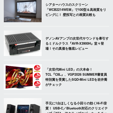
シアターハウスのスクリーン
「WCB2214WEM」で100型＆高画質をリ
ビングに！ 壁投写との画質比較も
デノンAVアンプの次世代サウンドを牽引す
るミドルクラス『AVR-X3900H』堂々登
場！その真価を徹底レビュー
「次世代Mini LED」の大本命！
TCL『C8L』、VGP2026 SUMMER審査員
特別賞を受賞したSQD-Mini LEDを岩井喬
がチェック
手元に1台ほしくなる小回りの効くHi-Fi音
質！ USB-C／Bluetooth対応のクリエイテ