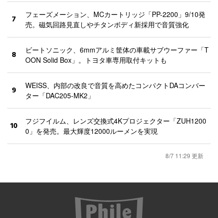
フェーズメーション、MCカートリッジ「PP-2200」9/10発
7
売。磁気回路見直しやチタンボディ新採用で音質強化
ビートソニック、6mmアルミ筐体の車載サブウーファー「T
8
OON Solid Box」。トヨタ車専用取付キットも
WEISS、内部の改良で音質を高めたコンパクトDAコンバー
9
ター「DAC205-MK2」
フジフイルム、レンズ交換式4Kプロジェクター「ZUH1200
10
0」を発売。最大輝度12000ルーメンを実現
8/7 11:29 更新