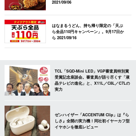
2021/09/06
はなまるうどん、持ち帰り限定の「天ぷ
ら全品110円キャンペーン」。9月17日か
ら
2021/09/16
TCL「SQD-Mini LED」VGP審査員特別賞
受賞記念座談会。審査員が語り尽くす「液
晶テレビの進化」と、X11L／C8L／C7Lの
実力
ゼンハイザー「ACCENTUM Clip」は『ら
しさ』全開の実力機！同社初イヤーカフ型
イヤホンを徹底レビュー