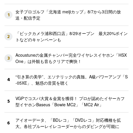
女子プロゴルフ「北海道 meijiカップ」8/7から3日間の放
1
送・配信予定
「ビックカメラ浦和西口店」8/29オープン 最大20%ポイン
2
トなどのキャンペーンも
Acoustuneの金属チャンバー完全ワイヤレスイヤホン「HSX
3
One」は外観も音もクリアで爽快！
“引き算の美学”、エソテリックの真髄。A級パワーアンプ「S
4
-05XE」、魅惑の音質を聴く
VGPでコスパ大賞＆金賞を獲得！ プロが認めたイヤーカフ
5
型イヤホンBaseus「Bowie MC2」「MC2 Air」
アイオーデータ、「BDレコ」「DVDレコ」対応機種を拡
6
大。各社ブルーレイレコーダーからのダビングが可能に