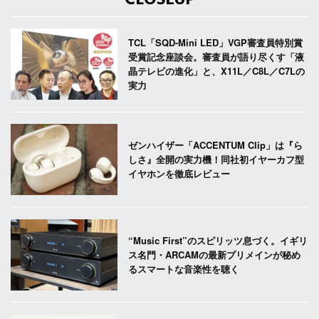
TCL「SQD-Mini LED」VGP審査員特別賞
受賞記念座談会。審査員が語り尽くす「液
晶テレビの進化」と、X11L／C8L／C7Lの
実力
ゼンハイザー「ACCENTUM Clip」は『ら
しさ』全開の実力機！同社初イヤーカフ型
イヤホンを徹底レビュー
“Music First”のスピリッツ息づく。イギリ
ス名門・ARCAMの最新プリメインが秘め
るスマートな音楽性を聴く