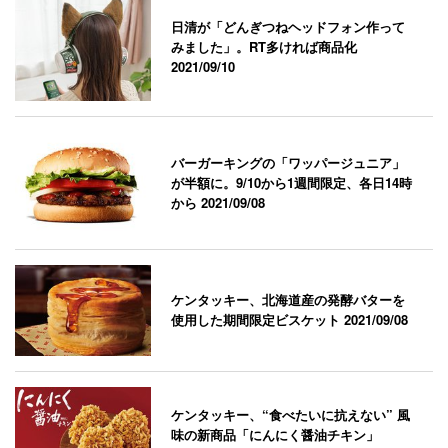
日清が「どんぎつねヘッドフォン作って
みました」。RT多ければ商品化
2021/09/10
バーガーキングの「ワッパージュニア」
が半額に。9/10から1週間限定、各日14時
から
2021/09/08
ケンタッキー、北海道産の発酵バターを
使用した期間限定ビスケット
2021/09/08
ケンタッキー、“食べたいに抗えない” 風
味の新商品「にんにく醤油チキン」