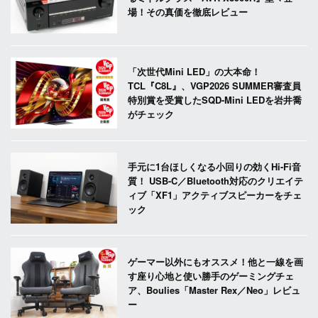
場！その真価を徹底レビュー
「次世代Mini LED」の大本命！
TCL『C8L』、VGP2026 SUMMER審査員
特別賞を受賞したSQD-Mini LEDを岩井喬
がチェック
手元に1台ほしくなる小回りの効くHi-Fi音
質！ USB-C／Bluetooth対応のクリエイテ
ィブ「XF1」アクティブスピーカーをチェ
ック
ゲーマー以外にもオススメ！他と一線を画
す座り心地と使い勝手のゲーミングチェ
ア、Boulies「Master Rex／Neo」レビュ
ー