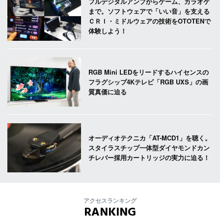
フルデジタルアンプからゲーム、カラオケ
まで。ソフトウェアで「いい音」を支える
ＣＲＩ・ミドルウェアの技術をOTOTENで
体験しよう！
RGB Mini LEDをリードするハイセンスの
フラグシップ4Kテレビ「RGB UXS」の画
質真価に迫る
オーディオテクニカ「AT-MCD1」を聴く。
スタイラスチップ一体型ダイヤモンドカン
チレバー採用カートリッジの実力に迫る！
アクセスランキング
RANKING