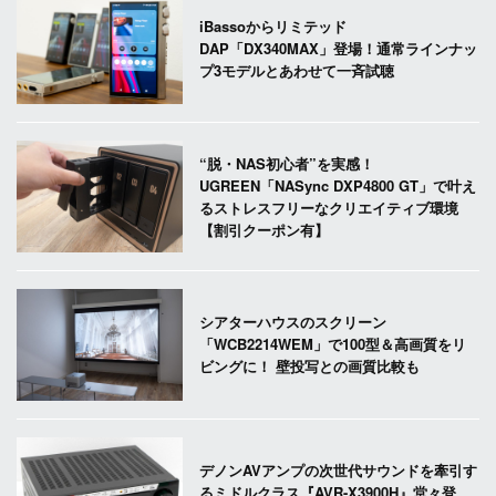
iBassoからリミテッド
DAP「DX340MAX」登場！通常ラインナッ
プ3モデルとあわせて一斉試聴
“脱・NAS初心者”を実感！
UGREEN「NASync DXP4800 GT」で叶え
るストレスフリーなクリエイティブ環境
【割引クーポン有】
シアターハウスのスクリーン
「WCB2214WEM」で100型＆高画質をリ
ビングに！ 壁投写との画質比較も
デノンAVアンプの次世代サウンドを牽引す
るミドルクラス『AVR-X3900H』堂々登