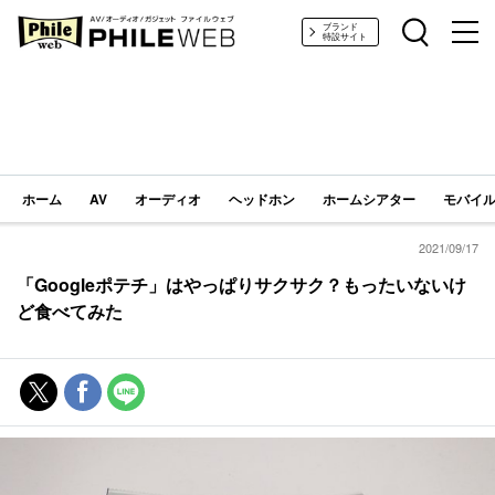
PHILE WEB｜AV/オーディオ/ガジェット
ブランド
特設サイト
ホーム
AV
オーディオ
ヘッドホン
ホームシアター
モバイル
2021/09/17
「Googleポテチ」はやっぱりサクサク？もったいないけ
ど食べてみた