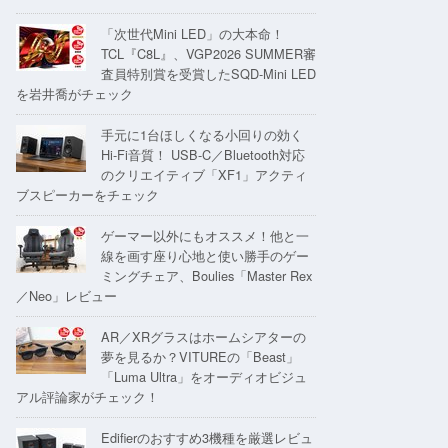
「次世代Mini LED」の大本命！
TCL『C8L』、VGP2026 SUMMER審
査員特別賞を受賞したSQD-Mini LED
を岩井喬がチェック
手元に1台ほしくなる小回りの効く
Hi-Fi音質！ USB-C／Bluetooth対応
のクリエイティブ「XF1」アクティ
ブスピーカーをチェック
ゲーマー以外にもオススメ！他と一
線を画す座り心地と使い勝手のゲー
ミングチェア、Boulies「Master Rex
／Neo」レビュー
AR／XRグラスはホームシアターの
夢を見るか？VITUREの「Beast」
「Luma Ultra」をオーディオビジュ
アル評論家がチェック！
Edifierのおすすめ3機種を厳選レビュ