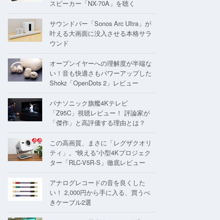
スピーカー「NX-70A」を聴く
サウンドバー「Sonos Arc Ultra」が
叶える大画面に没入させる本格サラ
ウンド
オープンイヤーへの理解度が半端な
い！音も快適さもパワーアップした
Shokz「OpenDots 2」レビュー
パナソニック旗艦4Kテレビ
「Z95C」視聴レビュー！ 評論家が
「傑作」と高評価する理由とは？
この高画質、まさに「レグザクオリ
ティ」。“映える”小型4Kプロジェク
ター「RLC-V5R-S」徹底レビュー
アナログレコードの音を良くした
い！ 2,000円から手に入る、買うべ
きケーブル2選