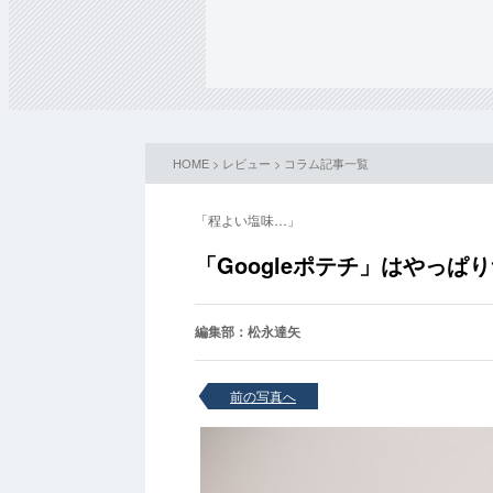
HOME
>
レビュー
>
コラム記事一覧
「程よい塩味…」
「Googleポテチ」はやっ
編集部：松永達矢
前の写真へ