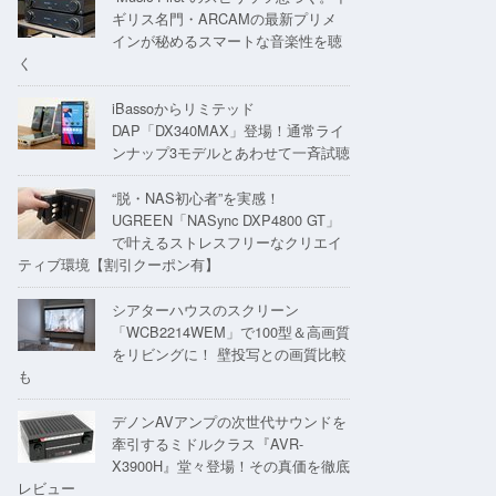
ギリス名門・ARCAMの最新プリメ
インが秘めるスマートな音楽性を聴
く
iBassoからリミテッド
DAP「DX340MAX」登場！通常ライ
ンナップ3モデルとあわせて一斉試聴
“脱・NAS初心者”を実感！
UGREEN「NASync DXP4800 GT」
で叶えるストレスフリーなクリエイ
ティブ環境【割引クーポン有】
シアターハウスのスクリーン
「WCB2214WEM」で100型＆高画質
をリビングに！ 壁投写との画質比較
も
デノンAVアンプの次世代サウンドを
牽引するミドルクラス『AVR-
X3900H』堂々登場！その真価を徹底
レビュー