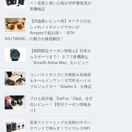
ー！音質と使い心地をVGP審査員が
実機検証
【評論家レビュー有】オーテクのお
しゃれノイキャンイヤホンが
Amazonで超お得！「ATH-
SQ1TW2NC」の魅力を徹底解説！
【期間限定クーポン情報も】日常か
らスポーツまで！ タフで多機能な
「Amazfit Active Max」をレビュー
コンパクトサイズに大画面＆高画質
をオールインワン！ ETOEモバイル
プロジェクター「Dolphin 2」を検証
プロも高評価。EarFun「Clip2」全方
位レビュー！【割引クーポン情報あ
り】
音楽ストリーミングを信頼のヤマハ
サウンドで鳴らす！ワイヤレスHiFi