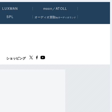
LUXMAN
moon／ATOLL
SPL
オーディオ買取
byオーディオランド
ス
ショッピング