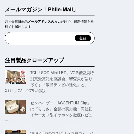
メールマガジン「Phile-Mail」
月～金曜日配信
だけで、最新情報を無
メールアドレスの入力
料でお届けします
注目製品クローズアップ
TCL「SQD-Mini LED」VGP審査員特
別賞受賞記念座談会。審査員が語り
尽くす「液晶テレビの進化」と、
X11L／C8L／C7Lの実力
ゼンハイザー「ACCENTUM Clip」
は『らしさ』全開の実力機！同社初
イヤーカフ型イヤホンを徹底レビュ
ー
“Music First”のスピリッツ息づく。イ