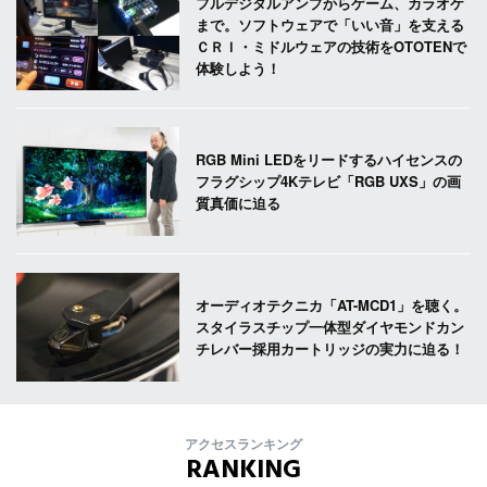
フルデジタルアンプからゲーム、カラオケ
まで。ソフトウェアで「いい音」を支える
ＣＲＩ・ミドルウェアの技術をOTOTENで
体験しよう！
RGB Mini LEDをリードするハイセンスの
フラグシップ4Kテレビ「RGB UXS」の画
質真価に迫る
オーディオテクニカ「AT-MCD1」を聴く。
スタイラスチップ一体型ダイヤモンドカン
チレバー採用カートリッジの実力に迫る！
アクセスランキング
RANKING