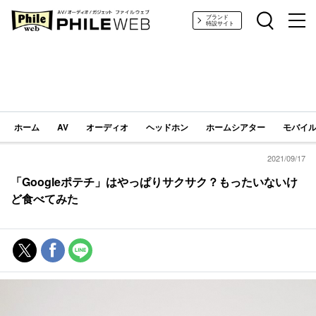
PHILE WEB｜AV/オーディオ/ガジェット
ブランド
特設サイト
ホーム
AV
オーディオ
ヘッドホン
ホームシアター
モバイル
2021/09/17
「Googleポテチ」はやっぱりサクサク？もったいないけ
ど食べてみた