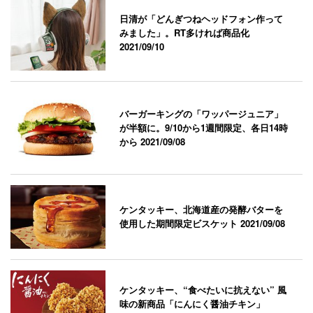
日清が「どんぎつねヘッドフォン作って
みました」。RT多ければ商品化
2021/09/10
バーガーキングの「ワッパージュニア」
が半額に。9/10から1週間限定、各日14時
から
2021/09/08
ケンタッキー、北海道産の発酵バターを
使用した期間限定ビスケット
2021/09/08
ケンタッキー、“食べたいに抗えない” 風
味の新商品「にんにく醤油チキン」