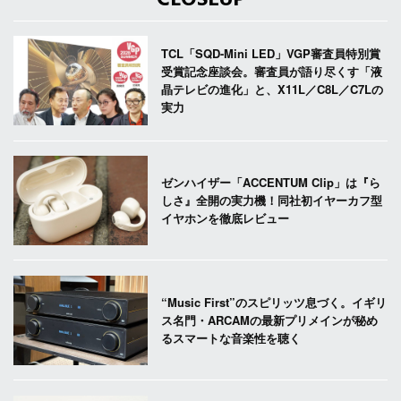
TCL「SQD-Mini LED」VGP審査員特別賞
受賞記念座談会。審査員が語り尽くす「液
晶テレビの進化」と、X11L／C8L／C7Lの
実力
ゼンハイザー「ACCENTUM Clip」は『ら
しさ』全開の実力機！同社初イヤーカフ型
イヤホンを徹底レビュー
“Music First”のスピリッツ息づく。イギリ
ス名門・ARCAMの最新プリメインが秘め
るスマートな音楽性を聴く