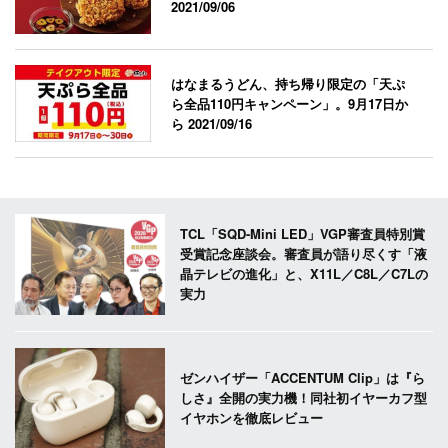
2021/09/06
はなまるうどん、持ち帰り限定の「天ぷ
ら全品110円キャンペーン」。9月17日か
ら
2021/09/16
TCL「SQD-Mini LED」VGP審査員特別賞
受賞記念座談会。審査員が語り尽くす「液
晶テレビの進化」と、X11L／C8L／C7Lの
実力
ゼンハイザー「ACCENTUM Clip」は『ら
しさ』全開の実力機！同社初イヤーカフ型
イヤホンを徹底レビュー