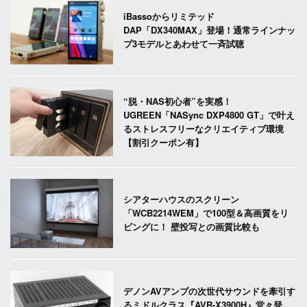
iBassoからリミテッド
DAP「DX340MAX」登場！通常ラインナッ
プ3モデルとあわせて一斉試聴
“脱・NAS初心者”を実感！
UGREEN「NASync DXP4800 GT」で叶え
るストレスフリーなクリエイティブ環境
【割引クーポン有】
シアターハウスのスクリーン
「WCB2214WEM」で100型＆高画質をリ
ビングに！ 壁投写との画質比較も
デノンAVアンプの次世代サウンドを牽引す
るミドルクラス『AVR-X3900H』堂々登