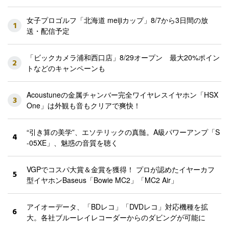
女子プロゴルフ「北海道 meijiカップ」8/7から3日間の放
1
送・配信予定
「ビックカメラ浦和西口店」8/29オープン 最大20%ポイン
2
トなどのキャンペーンも
Acoustuneの金属チャンバー完全ワイヤレスイヤホン「HSX
3
One」は外観も音もクリアで爽快！
“引き算の美学”、エソテリックの真髄。A級パワーアンプ「S
4
-05XE」、魅惑の音質を聴く
VGPでコスパ大賞＆金賞を獲得！ プロが認めたイヤーカフ
5
型イヤホンBaseus「Bowie MC2」「MC2 Air」
アイオーデータ、「BDレコ」「DVDレコ」対応機種を拡
6
大。各社ブルーレイレコーダーからのダビングが可能に