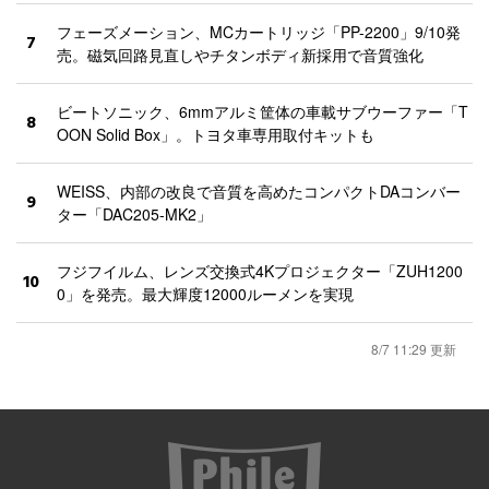
フェーズメーション、MCカートリッジ「PP-2200」9/10発
7
売。磁気回路見直しやチタンボディ新採用で音質強化
ビートソニック、6mmアルミ筐体の車載サブウーファー「T
8
OON Solid Box」。トヨタ車専用取付キットも
WEISS、内部の改良で音質を高めたコンパクトDAコンバー
9
ター「DAC205-MK2」
フジフイルム、レンズ交換式4Kプロジェクター「ZUH1200
10
0」を発売。最大輝度12000ルーメンを実現
8/7 11:29 更新