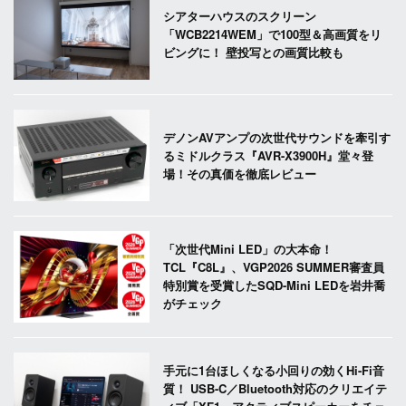
シアターハウスのスクリーン
「WCB2214WEM」で100型＆高画質をリ
ビングに！ 壁投写との画質比較も
デノンAVアンプの次世代サウンドを牽引す
るミドルクラス『AVR-X3900H』堂々登
場！その真価を徹底レビュー
「次世代Mini LED」の大本命！
TCL『C8L』、VGP2026 SUMMER審査員
特別賞を受賞したSQD-Mini LEDを岩井喬
がチェック
手元に1台ほしくなる小回りの効くHi-Fi音
質！ USB-C／Bluetooth対応のクリエイテ