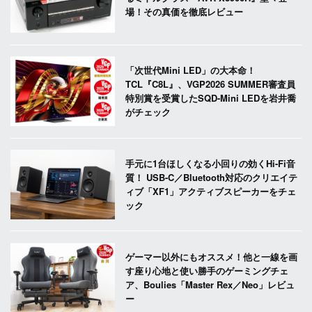
場！その真価を徹底レビュー
「次世代Mini LED」の大本命！
TCL『C8L』、VGP2026 SUMMER審査員
特別賞を受賞したSQD-Mini LEDを岩井喬
がチェック
手元に1台ほしくなる小回りの効くHi-Fi音
質！ USB-C／Bluetooth対応のクリエイテ
ィブ「XF1」アクティブスピーカーをチェ
ック
ゲーマー以外にもオススメ！他と一線を画
す座り心地と使い勝手のゲーミングチェ
ア、Boulies「Master Rex／Neo」レビュ
ー