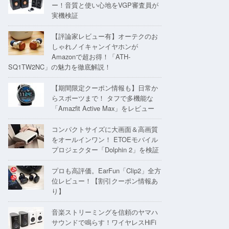
ー！音質と使い心地をVGP審査員が
実機検証
【評論家レビュー有】オーテクのお
しゃれノイキャンイヤホンが
Amazonで超お得！「ATH-
SQ1TW2NC」の魅力を徹底解説！
【期間限定クーポン情報も】日常か
らスポーツまで！ タフで多機能な
「Amazfit Active Max」をレビュー
コンパクトサイズに大画面＆高画質
をオールインワン！ ETOEモバイル
プロジェクター「Dolphin 2」を検証
プロも高評価。EarFun「Clip2」全方
位レビュー！【割引クーポン情報あ
り】
音楽ストリーミングを信頼のヤマハ
サウンドで鳴らす！ワイヤレスHiFi