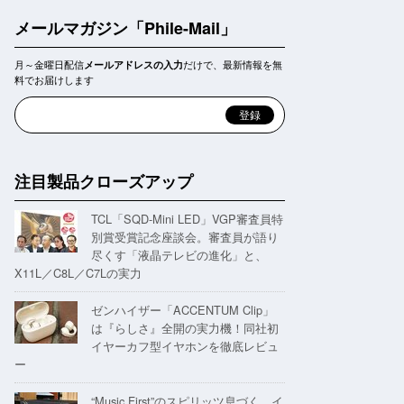
メールマガジン「Phile-Mail」
月～金曜日配信
だけで、最新情報を無
メールアドレスの入力
料でお届けします
注目製品クローズアップ
TCL「SQD-Mini LED」VGP審査員特
別賞受賞記念座談会。審査員が語り
尽くす「液晶テレビの進化」と、
X11L／C8L／C7Lの実力
ゼンハイザー「ACCENTUM Clip」
は『らしさ』全開の実力機！同社初
イヤーカフ型イヤホンを徹底レビュ
ー
“Music First”のスピリッツ息づく。イ