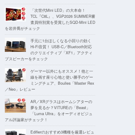
「次世代Mini LED」の大本命！
TCL『C8L』、VGP2026 SUMMER審
査員特別賞を受賞したSQD-Mini LED
を岩井喬がチェック
手元に1台ほしくなる小回りの効く
Hi-Fi音質！ USB-C／Bluetooth対応
のクリエイティブ「XF1」アクティ
ブスピーカーをチェック
ゲーマー以外にもオススメ！他と一
線を画す座り心地と使い勝手のゲー
ミングチェア、Boulies「Master Rex
／Neo」レビュー
AR／XRグラスはホームシアターの
夢を見るか？VITUREの「Beast」
「Luma Ultra」をオーディオビジュ
アル評論家がチェック！
Edifierのおすすめ3機種を厳選レビュ