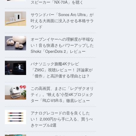
スピーカー「NX-70A」を聴く
サウンドバー「Sonos Arc Ultra」が
叶える大画面に没入させる本格サラ
ウンド
オープンイヤーへの理解度が半端な
い！音も快適さもパワーアップした
Shokz「OpenDots 2」レビュー
パナソニック旗艦4Kテレビ
「Z95C」視聴レビュー！ 評論家が
「傑作」と高評価する理由とは？
この高画質、まさに「レグザクオリ
ティ」。“映える”小型4Kプロジェク
ター「RLC-V5R-S」徹底レビュー
アナログレコードの音を良くした
い！ 2,000円から手に入る、買うべ
きケーブル2選