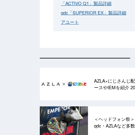
「ACTIVO Q1」製品詳細
qdc「SUPERIOR EX」製品詳細
アユート
AZLA×にじさん
ースやIEMを紹介
20
＜ヘッドフォン祭＞発売直後
qdc・AZLAなど