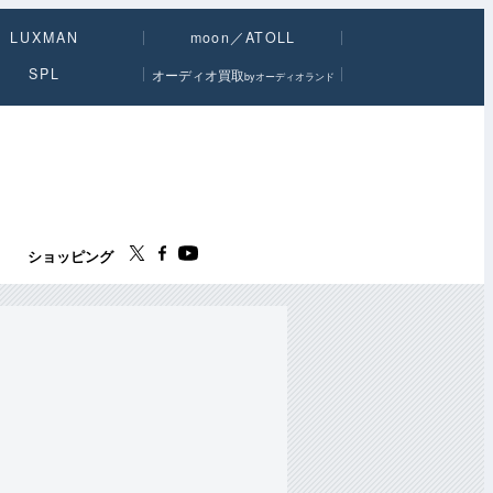
LUXMAN
moon／ATOLL
SPL
オーディオ買取
byオーディオランド
ス
ショッピング