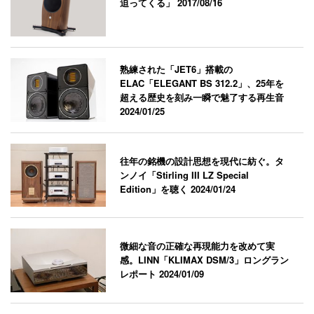
迫ってくる」
2017/08/16
熟練された「JET6」搭載の
ELAC「ELEGANT BS 312.2」、25年を
超える歴史を刻み一瞬で魅了する再生音
2024/01/25
往年の銘機の設計思想を現代に紡ぐ。タ
ンノイ「Stirling III LZ Special
Edition」を聴く
2024/01/24
微細な音の正確な再現能力を改めて実
感。LINN「KLIMAX DSM/3」ロングラン
レポート
2024/01/09