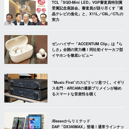
TCL「SQD-Mini LED」VGP審査員特別賞
受賞記念座談会。審査員が語り尽くす「液
晶テレビの進化」と、X11L／C8L／C7Lの
実力
ゼンハイザー「ACCENTUM Clip」は『ら
しさ』全開の実力機！同社初イヤーカフ型
イヤホンを徹底レビュー
“Music First”のスピリッツ息づく。イギリ
ス名門・ARCAMの最新プリメインが秘め
るスマートな音楽性を聴く
iBassoからリミテッド
DAP「DX340MAX」登場！通常ラインナッ