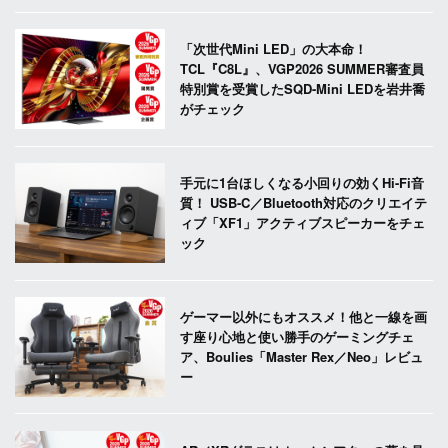
「次世代Mini LED」の大本命！
TCL『C8L』、VGP2026 SUMMER審査員
特別賞を受賞したSQD-Mini LEDを岩井喬
がチェック
手元に1台ほしくなる小回りの効くHi-Fi音
質！ USB-C／Bluetooth対応のクリエイテ
ィブ「XF1」アクティブスピーカーをチェ
ック
ゲーマー以外にもオススメ！他と一線を画
す座り心地と使い勝手のゲーミングチェ
ア、Boulies「Master Rex／Neo」レビュ
ー