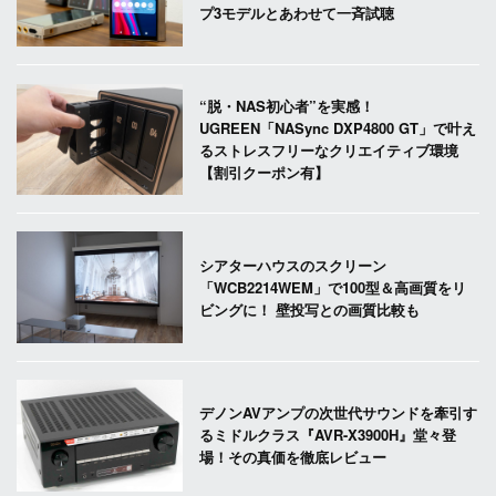
プ3モデルとあわせて一斉試聴
“脱・NAS初心者”を実感！
UGREEN「NASync DXP4800 GT」で叶え
るストレスフリーなクリエイティブ環境
【割引クーポン有】
シアターハウスのスクリーン
「WCB2214WEM」で100型＆高画質をリ
ビングに！ 壁投写との画質比較も
デノンAVアンプの次世代サウンドを牽引す
るミドルクラス『AVR-X3900H』堂々登
場！その真価を徹底レビュー