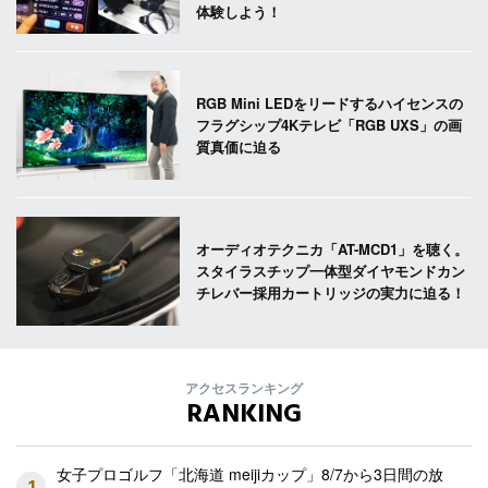
体験しよう！
RGB Mini LEDをリードするハイセンスの
フラグシップ4Kテレビ「RGB UXS」の画
質真価に迫る
オーディオテクニカ「AT-MCD1」を聴く。
スタイラスチップ一体型ダイヤモンドカン
チレバー採用カートリッジの実力に迫る！
アクセスランキング
RANKING
女子プロゴルフ「北海道 meijiカップ」8/7から3日間の放
1