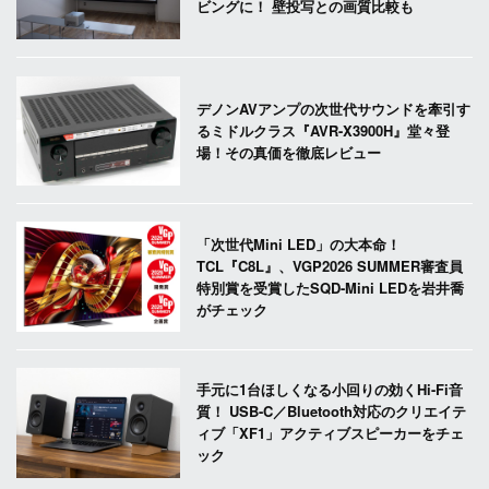
ビングに！ 壁投写との画質比較も
デノンAVアンプの次世代サウンドを牽引す
るミドルクラス『AVR-X3900H』堂々登
場！その真価を徹底レビュー
「次世代Mini LED」の大本命！
TCL『C8L』、VGP2026 SUMMER審査員
特別賞を受賞したSQD-Mini LEDを岩井喬
がチェック
手元に1台ほしくなる小回りの効くHi-Fi音
質！ USB-C／Bluetooth対応のクリエイテ
ィブ「XF1」アクティブスピーカーをチェ
ック