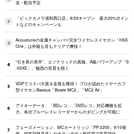
送・配信予定
「ビックカメラ浦和西口店」8/29オープン 最大20%ポイン
2
トなどのキャンペーンも
Acoustuneの金属チャンバー完全ワイヤレスイヤホン「HSX
3
One」は外観も音もクリアで爽快！
“引き算の美学”、エソテリックの真髄。A級パワーアンプ「S
4
-05XE」、魅惑の音質を聴く
VGPでコスパ大賞＆金賞を獲得！ プロが認めたイヤーカフ
5
型イヤホンBaseus「Bowie MC2」「MC2 Air」
アイオーデータ、「BDレコ」「DVDレコ」対応機種を拡
6
大。各社ブルーレイレコーダーからのダビングが可能に
フェーズメーション、MCカートリッジ「PP-2200」9/10発
7
売。磁気回路見直しやチタンボディ新採用で音質強化