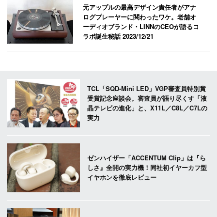
元アップルの最高デザイン責任者がアナ
ログプレーヤーに関わったワケ。老舗オ
ーディオブランド・LINNのCEOが語るコ
ラボ誕生秘話
2023/12/21
TCL「SQD-Mini LED」VGP審査員特別賞
受賞記念座談会。審査員が語り尽くす「液
晶テレビの進化」と、X11L／C8L／C7Lの
実力
ゼンハイザー「ACCENTUM Clip」は『ら
しさ』全開の実力機！同社初イヤーカフ型
イヤホンを徹底レビュー