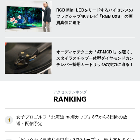
RGB Mini LEDをリードするハイセンスの
フラグシップ4Kテレビ「RGB UXS」の画
質真価に迫る
オーディオテクニカ「AT-MCD1」を聴く。
スタイラスチップ一体型ダイヤモンドカン
チレバー採用カートリッジの実力に迫る！
アクセスランキング
RANKING
女子プロゴルフ「北海道 meijiカップ」8/7から3日間の放
1
送・配信予定
「ビックカメラ浦和西口店」8/29オープン 最大20%ポイン