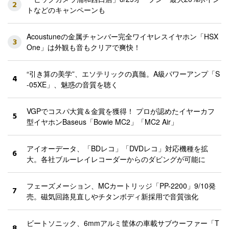
2
トなどのキャンペーンも
Acoustuneの金属チャンバー完全ワイヤレスイヤホン「HSX
3
One」は外観も音もクリアで爽快！
“引き算の美学”、エソテリックの真髄。A級パワーアンプ「S
4
-05XE」、魅惑の音質を聴く
VGPでコスパ大賞＆金賞を獲得！ プロが認めたイヤーカフ
5
型イヤホンBaseus「Bowie MC2」「MC2 Air」
アイオーデータ、「BDレコ」「DVDレコ」対応機種を拡
6
大。各社ブルーレイレコーダーからのダビングが可能に
フェーズメーション、MCカートリッジ「PP-2200」9/10発
7
売。磁気回路見直しやチタンボディ新採用で音質強化
ビートソニック、6mmアルミ筐体の車載サブウーファー「T
8