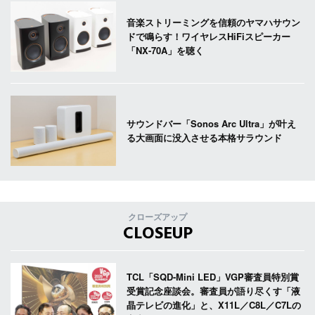
音楽ストリーミングを信頼のヤマハサウン
ドで鳴らす！ワイヤレスHiFiスピーカー
「NX-70A」を聴く
サウンドバー「Sonos Arc Ultra」が叶え
る大画面に没入させる本格サラウンド
クローズアップ
CLOSEUP
TCL「SQD-Mini LED」VGP審査員特別賞
受賞記念座談会。審査員が語り尽くす「液
晶テレビの進化」と、X11L／C8L／C7Lの