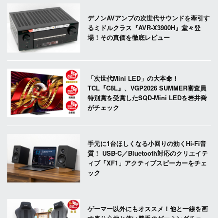
デノンAVアンプの次世代サウンドを牽引す
るミドルクラス『AVR-X3900H』堂々登
場！その真価を徹底レビュー
「次世代Mini LED」の大本命！
TCL『C8L』、VGP2026 SUMMER審査員
特別賞を受賞したSQD-Mini LEDを岩井喬
がチェック
手元に1台ほしくなる小回りの効くHi-Fi音
質！ USB-C／Bluetooth対応のクリエイテ
ィブ「XF1」アクティブスピーカーをチェ
ック
ゲーマー以外にもオススメ！他と一線を画