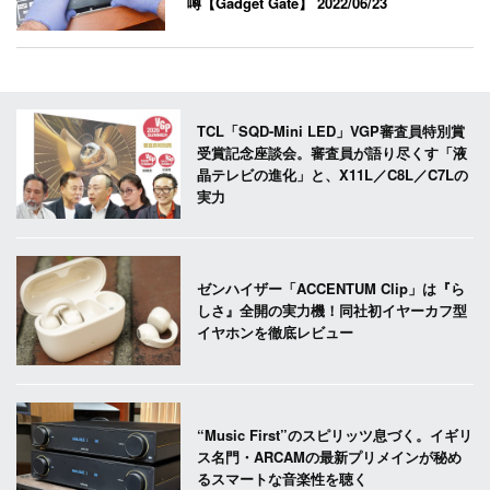
噂【Gadget Gate】
2022/06/23
TCL「SQD-Mini LED」VGP審査員特別賞
受賞記念座談会。審査員が語り尽くす「液
晶テレビの進化」と、X11L／C8L／C7Lの
実力
ゼンハイザー「ACCENTUM Clip」は『ら
しさ』全開の実力機！同社初イヤーカフ型
イヤホンを徹底レビュー
“Music First”のスピリッツ息づく。イギリ
ス名門・ARCAMの最新プリメインが秘め
るスマートな音楽性を聴く