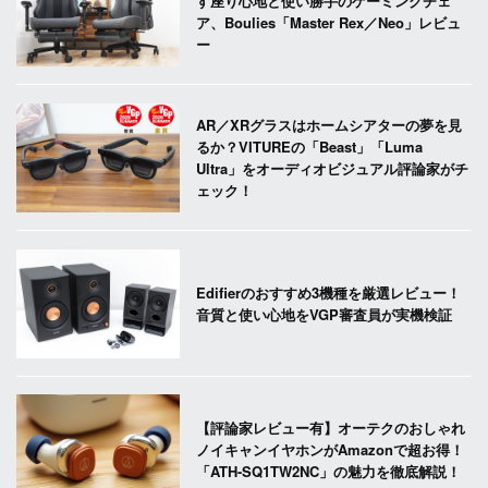
す座り心地と使い勝手のゲーミングチェ
ア、Boulies「Master Rex／Neo」レビュ
ー
AR／XRグラスはホームシアターの夢を見
るか？VITUREの「Beast」「Luma
Ultra」をオーディオビジュアル評論家がチ
ェック！
Edifierのおすすめ3機種を厳選レビュー！
音質と使い心地をVGP審査員が実機検証
【評論家レビュー有】オーテクのおしゃれ
ノイキャンイヤホンがAmazonで超お得！
「ATH-SQ1TW2NC」の魅力を徹底解説！