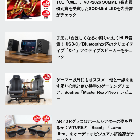
TCL『C8L』、VGP2026 SUMMER審査員
特別賞を受賞したSQD-Mini LEDを岩井喬
がチェック
手元に1台ほしくなる小回りの効くHi-Fi音
質！ USB-C／Bluetooth対応のクリエイテ
ィブ「XF1」アクティブスピーカーをチェ
ック
ゲーマー以外にもオススメ！他と一線を画
す座り心地と使い勝手のゲーミングチェ
ア、Boulies「Master Rex／Neo」レビュ
ー
AR／XRグラスはホームシアターの夢を見
るか？VITUREの「Beast」「Luma
Ultra」をオーディオビジュアル評論家がチ
ェック！