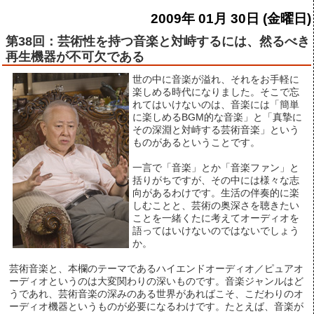
2009年 01月 30日 (金曜日)
第38回：芸術性を持つ音楽と対峙するには、然るべき
再生機器が不可欠である
世の中に音楽が溢れ、それをお手軽に
楽しめる時代になりました。そこで忘
れてはいけないのは、音楽には「簡単
に楽しめるBGM的な音楽」と「真摯に
その深淵と対峙する芸術音楽」という
ものがあるということです。
一言で「音楽」とか「音楽ファン」と
括りがちですが、その中には様々な志
向があるわけです。生活の伴奏的に楽
しむことと、芸術の奥深さを聴きたい
ことを一緒くたに考えてオーディオを
語ってはいけないのではないでしょう
か。
芸術音楽と、本欄のテーマであるハイエンドオーディオ／ピュアオ
ーディオというのは大変関わりの深いものです。音楽ジャンルはど
うであれ、芸術音楽の深みのある世界があればこそ、こだわりのオ
ーディオ機器というものが必要になるわけです。たとえば、音楽が