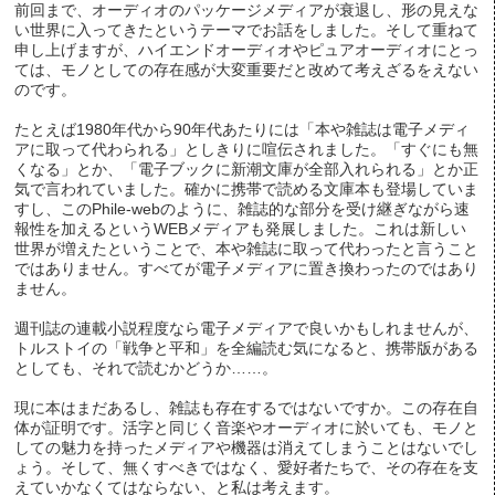
前回まで、オーディオのパッケージメディアが衰退し、形の見えな
い世界に入ってきたというテーマでお話をしました。そして重ねて
申し上げますが、ハイエンドオーディオやピュアオーディオにとっ
ては、モノとしての存在感が大変重要だと改めて考えざるをえない
のです。
たとえば1980年代から90年代あたりには「本や雑誌は電子メディ
アに取って代わられる」としきりに喧伝されました。「すぐにも無
くなる」とか、「電子ブックに新潮文庫が全部入れられる」とか正
気で言われていました。確かに携帯で読める文庫本も登場していま
すし、このPhile-webのように、雑誌的な部分を受け継ぎながら速
報性を加えるというWEBメディアも発展しました。これは新しい
世界が増えたということで、本や雑誌に取って代わったと言うこと
ではありません。すべてが電子メディアに置き換わったのではあり
ません。
週刊誌の連載小説程度なら電子メディアで良いかもしれませんが、
トルストイの「戦争と平和」を全編読む気になると、携帯版がある
としても、それで読むかどうか……。
現に本はまだあるし、雑誌も存在するではないですか。この存在自
体が証明です。活字と同じく音楽やオーディオに於いても、モノと
しての魅力を持ったメディアや機器は消えてしまうことはないでし
ょう。そして、無くすべきではなく、愛好者たちで、その存在を支
えていかなくてはならない、と私は考えます。