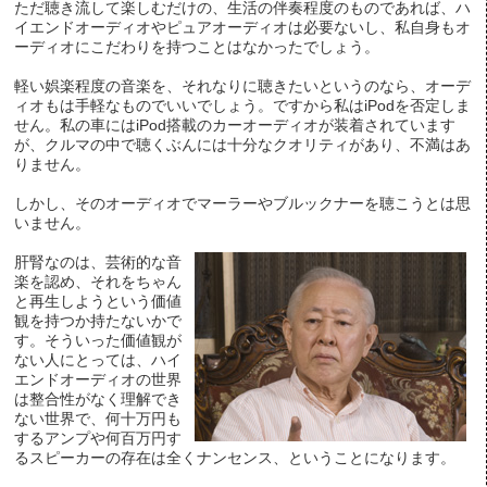
ただ聴き流して楽しむだけの、生活の伴奏程度のものであれば、ハ
イエンドオーディオやピュアオーディオは必要ないし、私自身もオ
ーディオにこだわりを持つことはなかったでしょう。
軽い娯楽程度の音楽を、それなりに聴きたいというのなら、オーデ
ィオもは手軽なものでいいでしょう。ですから私はiPodを否定しま
せん。私の車にはiPod搭載のカーオーディオが装着されています
が、クルマの中で聴くぶんには十分なクオリティがあり、不満はあ
りません。
しかし、そのオーディオでマーラーやブルックナーを聴こうとは思
いません。
肝腎なのは、芸術的な音
楽を認め、それをちゃん
と再生しようという価値
観を持つか持たないかで
す。そういった価値観が
ない人にとっては、ハイ
エンドオーディオの世界
は整合性がなく理解でき
ない世界で、何十万円も
するアンプや何百万円す
るスピーカーの存在は全くナンセンス、ということになります。