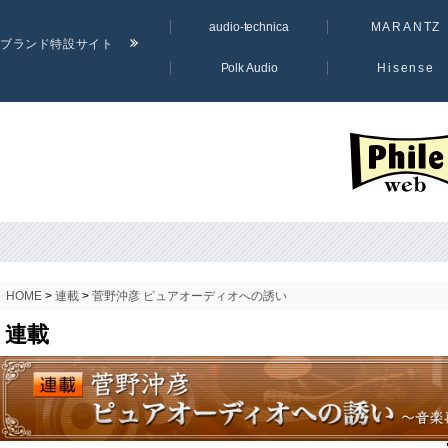
audio-technica
MARANTZ
ブランド特設サイト
Polk Audio
Hisense
PHILE WE
HOME
>
連載
>
菅野沖彦 ピュアオーディオへの誘い
連載