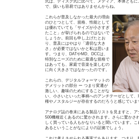
式は、ディスク式に比べて、メディア、本体ともに
で、扱いも容易ではありませんからね。
これらが普及しなかった最大の理由
のひとつとして、規格、性能として
は優れていても「サイズが小さすぎ
たこと」が挙げられるのではないで
しょうか。前回も申し上げたとお
り、普及にはやはり「適切な大き
さ」が必要ではないかと私は思いま
す。つまり、DATやMD、DCCは、
特別なニーズのために最適な規格で
はあっても、家庭で音楽を楽しむの
に向く大きさではなかったのです。
これらの、デジタルフォーマットの
デメリットの部分 ー つまり変遷が
激しい、趣味のためにすることがな
い、小さいといった事柄へのアンチテーゼとして、
権やノスタルジーが存在するのだろうと感じていま
アナログ誌の巻末にある製品リストを見ますと、ア
500機種近くあるのに驚かされます。さらに驚かさ
しく買っている人もかなりいると聞いています。こ
あるということがなによりの証拠でしょう。
これは考えさせられる事実でもあります。つまり、