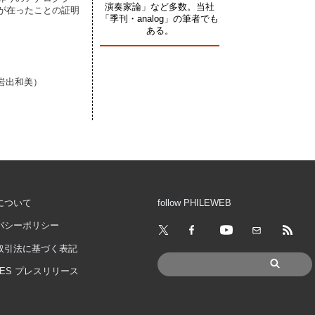
演奏家論」など多数。当社
が在ったことの証明
「季刊・analog」の筆者でも
ある。
岩出和美）
について
follow PHILEWEB
バシーポリシー
取引法に基づく表記
IMES プレスリリース