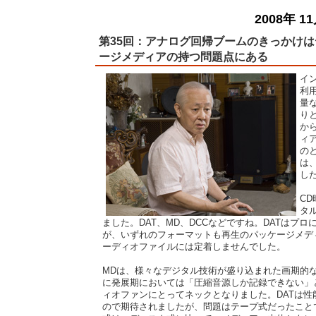
2008年 1
第35回：アナログ回帰ブームのきっかけ
ージメディアの持つ問題点にある
イ
利
量
り
か
ィ
の
は
し
C
タ
ました。DAT、MD、DCCなどですね。DATはプロ
が、いずれのフォーマットも再生のパッケージメデ
ーディオファイルには定着しませんでした。
MDは、様々なデジタル技術が盛り込まれた画期的
に発展期においては「圧縮音源しか記録できない」
ィオファンにとってネックとなりました。DATは性
ので期待されましたが、問題はテープ式だったこと