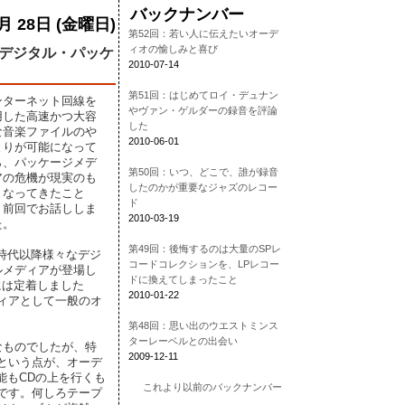
バックナンバー
1月 28日 (金曜日)
第52回：若い人に伝えたいオーデ
ィオの愉しみと喜び
はデジタル・パッケ
2010-07-14
第51回：はじめてロイ・デュナン
ンターネット回線を
やヴァン・ゲルダーの録音を評論
用した高速かつ大容
した
な音楽ファイルのや
2010-06-01
とりが可能になって
ら、パッケージメデ
第50回：いつ、どこで、誰が録音
アの危機が現実のも
したのかが重要なジャズのレコー
となってきたこと
ド
、前回でお話ししま
2010-03-19
た。
第49回：後悔するのは大量のSPレ
D時代以降様々なデジ
コードコレクションを、LPレコー
ルメディアが登場し
ドに換えてしまったこと
には定着しました
2010-01-22
ィアとして一般のオ
第48回：思い出のウエストミンス
ターレーベルとの出会い
なものでしたが、特
2009-12-11
という点が、オーデ
能もCDの上を行くも
これより以前のバックナンバー
です。何しろテープ