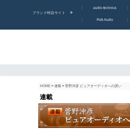
audio-technica
ブランド特設サイト
Polk Audio
HOME
>
連載
>
菅野沖彦 ピュアオーディオへの誘い
連載