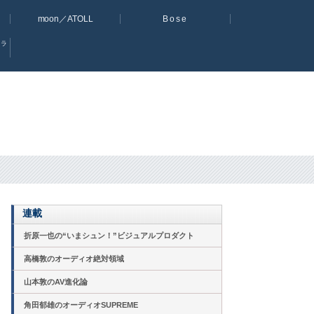
moon／ATOLL
Bose
オラ
連載
折原一也の“いまシュン！”ビジュアルプロダクト
高橋敦のオーディオ絶対領域
山本敦のAV進化論
角田郁雄のオーディオSUPREME