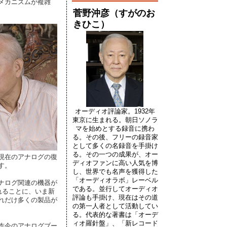
メカニズムが複雑
菅野沖彦（すがのお
きひこ）
オーディオ評論家。1932年
東京に生まれる。朝日ソノラ
マを始めとする録音に携わ
る。その後、フリーの録音家
として多くの名録音を手掛け
る。その一つの成果が、オー
現在のアナログの復
ディオファンに高い人気を博
す。
し、世界でも名声を獲得した
「オーディオラボ」レーベル
ナログ関連の機器が
である。並行してオーディオ
れることに、いま新
評論も手掛け、現在はその道
れだけ多くの製品が
の第一人者として活動してい
る。代表的な著書は「オーデ
ィオ羅針盤」、「新レコード
昨今のアナログブー