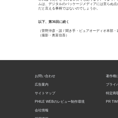
ムは、デジタルのパッケージメディアには至らぬ点
だと言える事柄ではないのでしょうか。
以下、第36回に続く
（菅野沖彦・談 / 聞き手・ピュアオーディオ本部・
（撮影・奥富信吾）
お問い合わせ
著作権
広告案内
プライ
サイトマップ
特定商
PHILE WEBのレビュー制作環境
PR T
会社情報