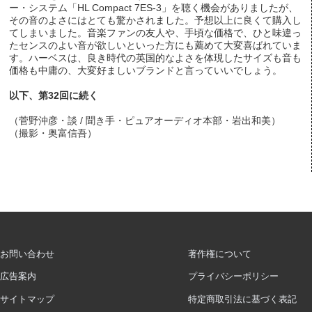
ー・システム「HL Compact 7ES-3」を聴く機会がありましたが、
その音のよさにはとても驚かされました。予想以上に良くて購入し
てしまいました。音楽ファンの友人や、手頃な価格で、ひと味違っ
たセンスのよい音が欲しいといった方にも薦めて大変喜ばれていま
す。ハーベスは、良き時代の英国的なよさを体現したサイズも音も
価格も中庸の、大変好ましいブランドと言っていいでしょう。
以下、第32回に続く
（菅野沖彦・談 / 聞き手・ピュアオーディオ本部・岩出和美）
（撮影・奥富信吾）
お問い合わせ
著作権について
広告案内
プライバシーポリシー
サイトマップ
特定商取引法に基づく表記