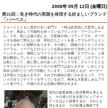
2008年 09月 12日 (金曜日)
第31回：良き時代の英国を体現する好ましいブランド
「ハーベス」
クォードとともに歴史の古い名門で、一時は経営的に大変苦しみま
したが、再起して可能性を持っているブランドが「ワーフェデー
ル」です。私には個人的にも、大変縁が深いブランドです。オーデ
ィオを始めて間もない頃、同社のユニットを使ってマルチウェイシ
ステムを作った経験があります。その前に、国産のダイナックスや
コーラル、トーアなどのユニットを組み合わせて自作したスピーカ
ーシステムが、偶然にもワーフェデールの名機「エアデール」と発
想が酷似していたという体験もあります。それほど、このブランド
は私にとって、縁と親しみのあったブランドです。クォードととも
イギリスのスピーカーメーカーの名門ではありますが、いみじくも
現在もKEFと三つ巴で活動しています。この3社ともが、オーナー
は中国人ではありますが、それぞれ独自の思い入れをもって、ブラ
ンドのオリジナリティを守っている点で、将来も大変楽しみなブラ
ンド達ですし、今後の大きな活躍が期待されます。
現代の産業規模と経済事情を考える
と、その成り行き次第でピュアオー
ディオはより発展するか、それとも
消え去るか、その命運は微妙です。