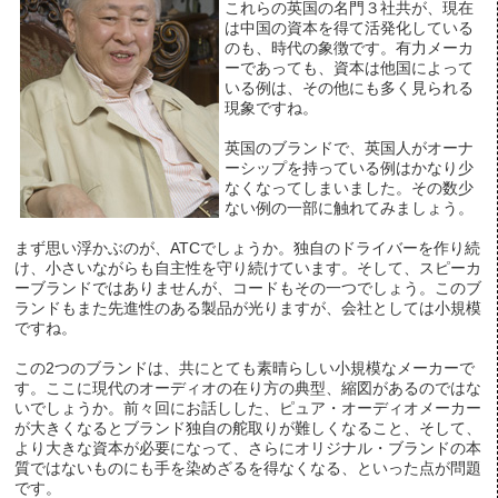
これらの英国の名門３社共が、現在
は中国の資本を得て活発化している
のも、時代の象徴です。有力メーカ
ーであっても、資本は他国によって
いる例は、その他にも多く見られる
現象ですね。
英国のブランドで、英国人がオーナ
ーシップを持っている例はかなり少
なくなってしまいました。その数少
ない例の一部に触れてみましょう。
まず思い浮かぶのが、ATCでしょうか。独自のドライバーを作り続
け、小さいながらも自主性を守り続けています。そして、スピーカ
ーブランドではありませんが、コードもその一つでしょう。このブ
ランドもまた先進性のある製品が光りますが、会社としては小規模
ですね。
この2つのブランドは、共にとても素晴らしい小規模なメーカーで
す。ここに現代のオーディオの在り方の典型、縮図があるのではな
いでしょうか。前々回にお話しした、ピュア・オーディオメーカー
が大きくなるとブランド独自の舵取りが難しくなること、そして、
より大きな資本が必要になって、さらにオリジナル・ブランドの本
質ではないものにも手を染めざるを得なくなる、といった点が問題
です。