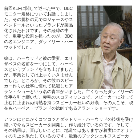
前回KEFに関して述べた中で、BBC
モニター規格についてお話ししまし
た。その規格の元でロジャースやス
ペンドールといったブランドが製品
化されたわけです。その経緯の中
で、重要な役割を担ったのが、BBC
の名エンジニア、ダッドリー・ハー
ウッドでした。
彼は、ハーウッドと彼の愛妻、エリ
ザベスの名前を一つにして、ハーベ
スというブランドを立ち上げました
が、事業としては上手くいきません
でした。ところが、その彼のスピー
カー作りの仕事に憧れて私淑したア
ラン・ショーという名の青年がいました。亡くなったダッドリーの
仕事を引き継いだ、赤毛のスコティッシュで、スピーカーに対して
止むに止まれぬ情熱を持つスピーカー狂いの好漢、その人こそ、現
在もハーベス・ブランドの総帥であるアラン・ショーです。
アランはとにかくコツコツとダッドリー・ハーウッドの技術を受け
継いで今もスピーカーを開発し、作り続けているのです。そして、
その結果は、喜ばしいことに、地道ではありますが着実にクオリテ
ィの向上を果たしているのです。最新のブックシェルフスピーカ