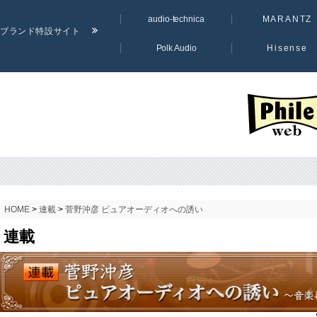
audio-technica
MARANTZ
ブランド特設サイト
Polk Audio
Hisense
PHILE WE
HOME
>
連載
>
菅野沖彦 ピュアオーディオへの誘い
連載