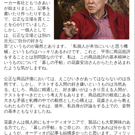
ーカー各社ともつきあい
が始まりました。記事を
書いたり作ったりする上
で、公正な立場を貫くこ
とを心がけていました。
しかし、一個人として
は、公正な立場とは別の
次元に“自分の好きな
音”というものが厳然とあります。「私個人が本当にいいと思う機
械」というものはハッキリあるわけです。これと、平等に商品批評
をすることとは別問題なのです。私は、この商品批評の基本精神と
いうものについて「暮しの手帖」の花森安治さんからたたき込まれ
たような気がしますね。
公正な商品評価においては、えこひいきがあってはならないのは当
然です。しかし、テストする人間の好き嫌いというものは当然あ
る。むしろ、商品に精通した、好き嫌いがはっきり言える人間が、
テストをすべきだという考え方もあります。商品批評の根底にある
大きな矛盾と軋轢の中での毅然とした心構えは、花森さんから教え
られたものです。それは、後年、私自身が評論をする上での、姿勢
の基本ともなりましたね。
花森さんは個人的にもオーディオマニアで、製品にも大変興味のあ
る方でした。「暮しの手帖」をご存じの、古い方であれば分かるで
しょうが、オーディオの記事も結構多かったと思います。フィリッ