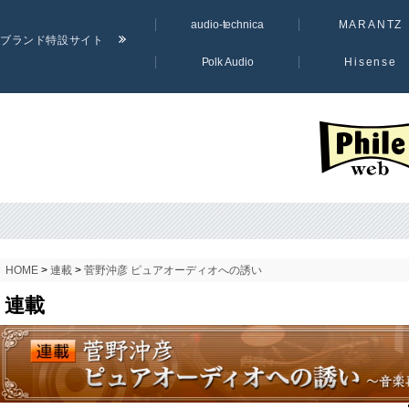
audio-technica
MARANTZ
ブランド特設サイト
Polk Audio
Hisense
PHILE WE
HOME
>
連載
>
菅野沖彦 ピュアオーディオへの誘い
連載