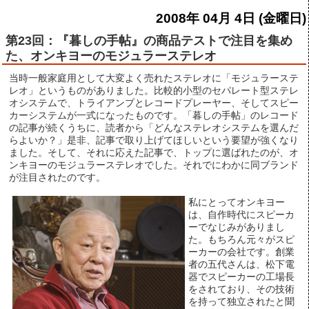
2008年 04月 4日 (金曜日)
第23回：『暮しの手帖』の商品テストで注目を集め
た、オンキヨーのモジュラーステレオ
当時一般家庭用として大変よく売れたステレオに「モジュラーステ
レオ」というものがありました。比較的小型のセパレート型ステレ
オシステムで、トライアンプとレコードプレーヤー、そしてスピー
カーシステムが一式になったものです。「暮しの手帖」のレコード
の記事が続くうちに、読者から「どんなステレオシステムを選んだ
らよいか？」是非、記事で取り上げてほしいという要望が強くなり
ました。そして、それに応えた記事で、トップに選ばれたのが、オ
ンキヨーのモジュラーステレオでした。それでにわかに同ブランド
が注目されたのです。
私にとってオンキヨー
は、自作時代にスピーカ
ーでなじみがありまし
た。もちろん元々がスピ
ーカーの会社です。創業
者の五代さんは、松下電
器でスピーカーの工場長
をされており、その技術
を持って独立されたと聞