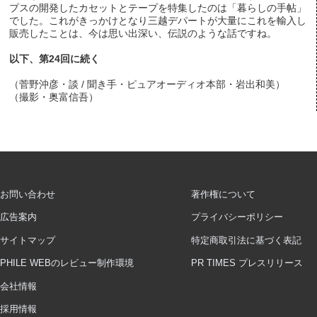
プスの開発したカセットとテープを特集したのは「暮らしの手帖」
でした。これがきっかけとなり三越デパートが大量にこれを輸入し
販売したことは、今は思い出深い、伝説のような話ですね。
以下、第24回に続く
（菅野沖彦・談 / 聞き手・ピュアオーディオ本部・岩出和美）
（撮影・奥富信吾）
お問い合わせ
著作権について
広告案内
プライバシーポリシー
サイトマップ
特定商取引法に基づく表記
PHILE WEBのレビュー制作環境
PR TIMES プレスリリース
会社情報
採用情報