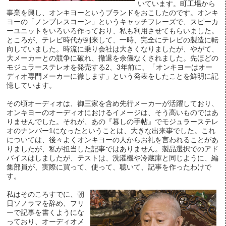
いています。町工場から
事業を興し、オンキヨーというブランドをおこしたのです。オンキ
ヨーの「ノンプレスコーン」というキャッチフレーズで、スピーカ
ーユニットをいろいろ作っており、私も利用させてもらいました。
ところが、テレビ時代が到来して、一時、完全にテレビの製造に転
向していました。時流に乗り会社は大きくなりましたが、やがて、
大メーカーとの競争に破れ、撤退を余儀なくされました。先ほどの
モジュラーステレオを発売する2、3年前に、「オンキヨーはオー
ディオ専門メーカーに徹します」という発表をしたことを鮮明に記
憶しています。
その頃オーディオは、御三家を含め先行メーカーが活躍しており、
オンキヨーのオーディオにおけるイメージは、そう高いものではあ
りませんでした。それが、あの『暮しの手帖』でモジュラーステレ
オのナンバー1になったということは、大きな出来事でした。これ
については、後々よくオンキヨーの人からお礼を言われることがあ
りましたが、私が担当した記事ではありません。製品選択でのアド
バイスはしましたが、テストは、洗濯機や冷蔵庫と同じように、編
集部員が、実際に買って、使って、聴いて、記事を作ったわけで
す。
私はそのころすでに、朝
日ソノラマを辞め、フリ
ーで記事を書くようにな
っており、オーディオメ