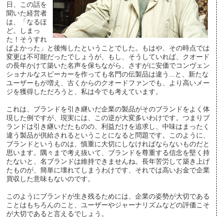
日、この話を
聞いた経営者
は、「なるほ
ど。しまっ
た！そうすれ
ばよかった」と後悔したということでした。もはや、その時点では
変更は不可能だったでしょうが、もし、そうしていれば、クオード
の長年かけて築いた名声を保ちながら、さすがに安価でコンヴェン
ショナルなスピーカーを作っても名門の伝製品は違う...と、新たな
ユーザーもが増え、古くからのクオードファンでも、より高いメー
ジを獲得しただろうと、私は今でも考えています。
これは、ブランドを引き継いだ企業の製品がそのブランドをよく体
現した例ですが、現実には、この逆が大変多いわけです。つまりブ
ランドは引き継いだたものの、利益だけを追求し、中味はまったく
違う製品が供給されるということになると問題です。このように、
ブランドというものは、慎重に大切にしなければならないものだと
思います。隅々まで考え抜いて、ブランドを尊重する信念を堅く持
たないと、名ブランドは維持できませんね。長年苦労して築き上げ
たものが、簡単に壊れてしまうわけです、それでは高いお金で企業
買収した意味もないのです。
このようにブランドが生き残るためには、企業の姿勢が大切である
ことはもちろんのこと、ユーザーやジャーナリズムなどの評価こそ
が大切であると言えるでしょう。