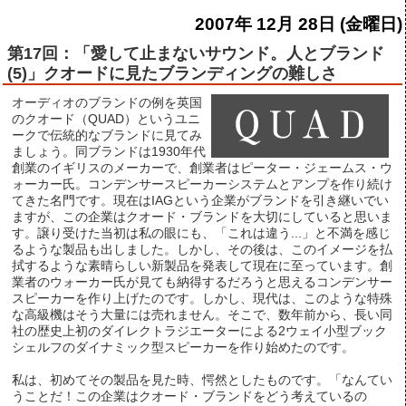
2007年 12月 28日 (金曜日)
第17回：「愛して止まないサウンド。人とブランド
(5)」クオードに見たブランディングの難しさ
オーディオのブランドの例を英国
のクオード（QUAD）というユニ
ークで伝統的なブランドに見てみ
ましょう。同ブランドは1930年代
創業のイギリスのメーカーで、創業者はピーター・ジェームス・ウ
ォーカー氏。コンデンサースピーカーシステムとアンプを作り続け
てきた名門です。現在はIAGという企業がブランドを引き継いでい
ますが、この企業はクオード・ブランドを大切にしていると思いま
す。譲り受けた当初は私の眼にも、「これは違う...」と不満を感じ
るような製品も出しました。しかし、その後は、このイメージを払
拭するような素晴らしい新製品を発表して現在に至っています。創
業者のウォーカー氏が見ても納得するだろうと思えるコンデンサー
スピーカーを作り上げたのです。しかし、現代は、このような特殊
な高級機はそう大量には売れません。そこで、数年前から、長い同
社の歴史上初のダイレクトラジエーターによる2ウェイ小型ブック
シェルフのダイナミック型スピーカーを作り始めたのです。
私は、初めてその製品を見た時、愕然としたものです。「なんてい
うことだ！この企業はクオード・ブランドをどう考えているの