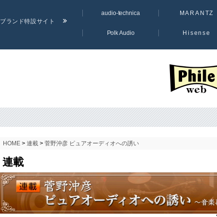
audio-technica
MARANTZ
ブランド特設サイト
Polk Audio
Hisense
PHILE WE
HOME
>
連載
>
菅野沖彦 ピュアオーディオへの誘い
連載