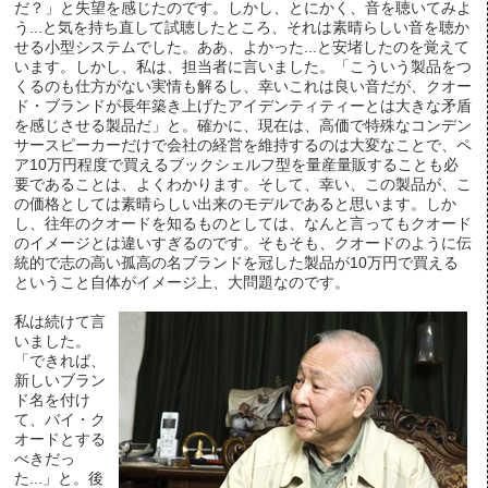
だ？」と失望を感じたのです。しかし、とにかく、音を聴いてみよ
う...と気を持ち直して試聴したところ、それは素晴らしい音を聴か
せる小型システムでした。ああ、よかった...と安堵したのを覚えて
います。しかし、私は、担当者に言いました。「こういう製品をつ
くるのも仕方がない実情も解るし、幸いこれは良い音だが、クオー
ド・ブランドが長年築き上げたアイデンティティーとは大きな矛盾
を感じさせる製品だ」と。確かに、現在は、高価で特殊なコンデン
サースピーカーだけで会社の経営を維持するのは大変なことで、ペ
ア10万円程度で買えるブックシェルフ型を量産量販することも必
要であることは、よくわかります。そして、幸い、この製品が、こ
の価格としては素晴らしい出来のモデルであると思います。しか
し、往年のクオードを知るものとしては、なんと言ってもクオード
のイメージとは違いすぎるのです。そもそも、クオードのように伝
統的で志の高い孤高の名ブランドを冠した製品が10万円で買える
ということ自体がイメージ上、大問題なのです。
私は続けて言
いました。
「できれば、
新しいブラン
ド名を付け
て、バイ・ク
オードとする
べきだっ
た...」と。後